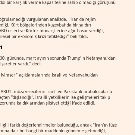
iddi bir karşılık verme kapasitesine sahip olmadığı görüşünü
oğrulamadığı vurgulanan analizde, “İran’da rejim
diği, Kürt bölgelerinden kuzeybatıda bir saldırı
BD üsleri ve Körfez monarşilerine ağır hasar verdiği,
el bir ekonomik krizi tetiklediği” belirtildi.
i
şık 30. gününde, mart ayının sonunda Trump’ın Netanyahu’dan
işaretler vardı.” dedi.
e iyimser” açıklamalarında İsrail ve Netanyahu’dan
ABD’li müzakerecilerin İranlı ve Pakistanlı arabulucularla
ten “dışlandığı”, İsrailli yetkililerin ise gelişmeleri takip
zorunda kaldıklarından şikâyet ettiği ifade edildi.
lgili farklı değerlendirmeler bulunduğu, ancak “İran’ın füze
lanımına dair herhangi bir maddenin gündeme gelmediği,