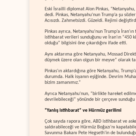
Eski İsrailli diplomat Alon Pinkas, “Netanyahu, 
dedi. Pinkas, Netanyahu’nun Trump’a şu sözleri
Acısızdı. Zahmetsizdi. Güzeldi. Rejimi değiştird
Pinkas ayrıca, Netanyahu’nun Trump’a İran’ın fü
istihbarat verileri sunduğunu ve İran’ın “450
olduğu” bilgisini öne çıkardığını ifade etti.
Aynı aktarıma göre Netanyahu, Mossad Direktö
düşmek üzere olan olgun bir meyve” olarak ta
Pinkas’ın aktardığına göre Netanyahu, Trump’a
durumda. Halk isyanın eşiğinde. Devrim Muhaf
bizim zamanımız.”
Ayrıca Netanyahu’nun, “birlikte hareket edilme
devrilebileceği” yönünde bir çerçeve sunduğu b
“Yanlış istihbarat” ve Hürmüz gerilimi
Çok sayıda rapora göre, ABD istihbarat ve asker
saldırabileceği ve Hürmüz Boğazı’nı kapatabil
Savunma Bakanı Pete Hegseth’in de bulunduğu 