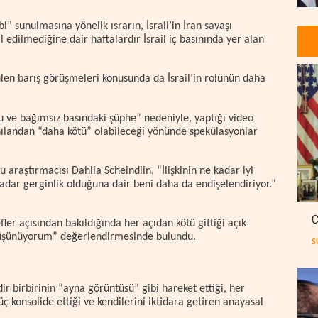
bi” sunulmasına yönelik ısrarın, İsrail’in İran savaşı
 edilmediğine dair haftalardır İsrail iç basınında yer alan
len barış görüşmeleri konusunda da İsrail’in rolünün daha
u ve bağımsız basındaki şüphe” nedeniyle, yaptığı video
nılandan “daha kötü” olabileceği yönünde spekülasyonlar
 araştırmacısı Dahlia Scheindlin, “İlişkinin ne kadar iyi
adar gerginlik olduğuna dair beni daha da endişelendiriyor.”
C
fler açısından bakıldığında her açıdan kötü gittiği açık
 düşünüyorum” değerlendirmesinde bulundu.
S
r birbirinin “ayna görüntüsü” gibi hareket ettiği, her
üç konsolide ettiği ve kendilerini iktidara getiren anayasal