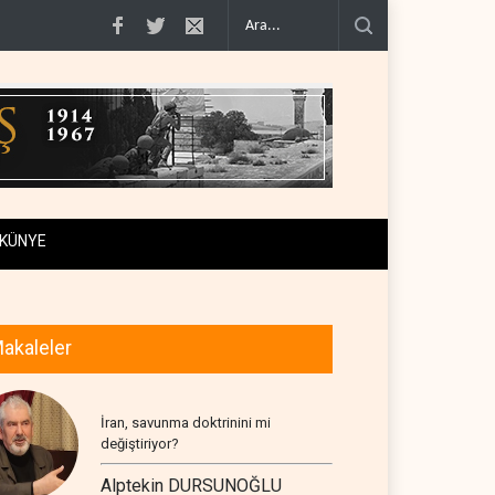
iraf..
Yemen Kızıldeniz kuzeyinde Suudi petrol tankerini vurdu..
İsrail ask
KÜNYE
akaleler
İran, savunma doktrinini mi
değiştiriyor?
Alptekin DURSUNOĞLU