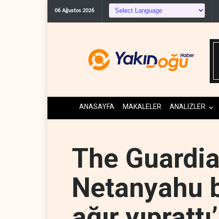
06 Ağustos 2026
ANASAYFA
MAKALELER
ANALİZLER
The Guardi
Netanyahu bi
ağır yıprattı’