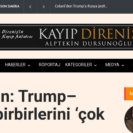
İsrail basınından terörist yerleşimcilere destek it
SON DAKİKA
HABERLER
RÖPORTAJ
KATEGORİLER
MEDYA
an: Trump–
M
rbirlerini ‘çok