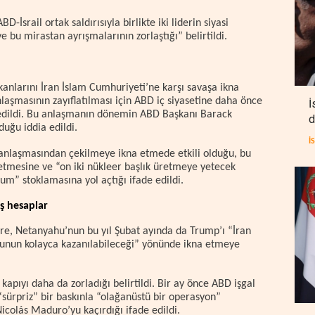
-İsrail ortak saldırısıyla birlikte iki liderin siyasi
e bu mirastan ayrışmalarının zorlaştığı” belirtildi.
anlarını İran İslam Cumhuriyeti’ne karşı savaşa ikna
nlaşmasının zayıflatılması için ABD iç siyasetine daha önce
İ
edildi. Bu anlaşmanın dönemin ABD Başkanı Barack
d
duğu iddia edildi.
İ
anlaşmasından çekilmeye ikna etmede etkili olduğu, bu
etmesine ve “on iki nükleer başlık üretmeye yetecek
m” stoklamasına yol açtığı ifade edildi.
ış hesaplar
re, Netanyahu’nun bu yıl Şubat ayında da Trump’ı “İran
bunun kolayca kazanılabileceği” yönünde ikna etmeye
kapıyı daha da zorladığı belirtildi. Bir ay önce ABD işgal
“sürpriz” bir baskınla “olağanüstü bir operasyon”
icolás Maduro’yu kaçırdığı ifade edildi.