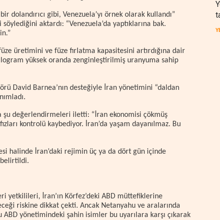
Y
t
bir dolandırıcı gibi, Venezuela’yı örnek olarak kullandı”
 söylediğini aktardı: “Venezuela’da yaptıklarına bak.
Y
in.”
ze üretimini ve füze fırlatma kapasitesini artırdığına dair
 kilogram yüksek oranda zenginleştirilmiş uranyuma sahip
rü David Barnea’nın desteğiyle İran yönetimini “daldan
nımladı.
 şu değerlendirmeleri iletti: “İran ekonomisi çökmüş
ızları kontrolü kaybediyor. İran’da yaşam dayanılmaz. Bu
si halinde İran’daki rejimin üç ya da dört gün içinde
elirtildi.
i yetkilileri, İran’ın Körfez’deki ABD müttefiklerine
eceği riskine dikkat çekti. Ancak Netanyahu ve aralarında
ABD yönetimindeki şahin isimler bu uyarılara karşı çıkarak