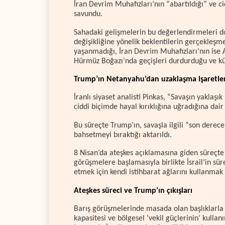
İran Devrim Muhafızları’nın “abartıldığı” ve c
savundu.
Sahadaki gelişmelerin bu değerlendirmeleri d
değişikliğine yönelik beklentilerin gerçekleşme
yaşanmadığı, İran Devrim Muhafızları’nın ise A
Hürmüz Boğazı’nda geçişleri durdurduğu ve küres
Trump’ın Netanyahu’dan uzaklaşma işaretler
İranlı siyaset analisti Pinkas, “Savaşın yakla
ciddi biçimde hayal kırıklığına uğradığına dair 
Bu süreçte Trump’ın, savaşla ilgili “son derec
bahsetmeyi bıraktığı aktarıldı.
8 Nisan’da ateşkes açıklamasına giden süreçte 
görüşmelere başlamasıyla birlikte İsrail’in süreç
etmek için kendi istihbarat ağlarını kullanmak 
Ateşkes süreci ve Trump’ın çıkışları
Barış görüşmelerinde masada olan başlıklarla i
kapasitesi ve bölgesel ‘vekil güçlerinin’ kul