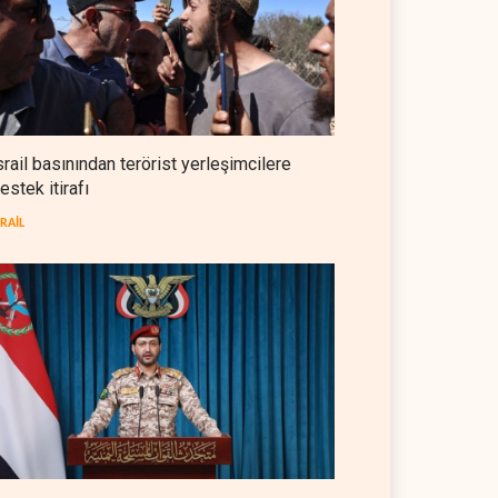
NYT: Washington, İran'ı yine
okuyamadı
BATI YARIM KÜRE
05 Ağustos 2026
İsrailli istihbaratçı: ABD'nin
mühimmatının bittiği iddiası
srail basınından terörist yerleşimcilere
bir iç kavga
estek itirafı
İSRAİL
05 Ağustos 2026
SRAİL
CNN: Stokların erimesi ABD'yi
İran karşısında 'zor kararlara'
sevk ediyor
BATI YARIM KÜRE
05 Ağustos 2026