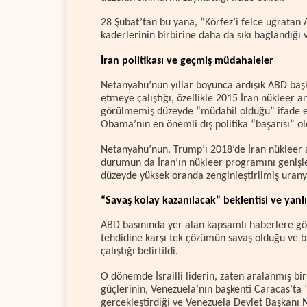
28 Şubat’tan bu yana, “Körfez’i felce uğratan ABD
kaderlerinin birbirine daha da sıkı bağlandığı v
İran politikası ve geçmiş müdahaleler
Netanyahu’nun yıllar boyunca ardışık ABD başk
etmeye çalıştığı, özellikle 2015 İran nükleer a
görülmemiş düzeyde “müdahil olduğu” ifade 
Obama’nın en önemli dış politika “başarısı” ol
Netanyahu’nun, Trump’ı 2018’de İran nükleer 
durumun da İran’ın nükleer programını genişl
düzeyde yüksek oranda zenginleştirilmiş uranyu
“Savaş kolay kazanılacak” beklentisi ve yanl
ABD basınında yer alan kapsamlı haberlere gö
tehdidine karşı tek çözümün savaş olduğu ve 
çalıştığı belirtildi.
O dönemde İsrailli liderin, zaten aralanmış bir 
güçlerinin, Venezuela’nın başkenti Caracas’ta 
gerçekleştirdiği ve Venezuela Devlet Başkanı N