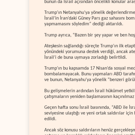
bunun da İsrail açısından öncelikli konular aras
Trump’ın Netanyahu’ya yönelik değerlendirmele
İsrail’in İran’daki Güney Pars gaz sahasını 
yapmamasını söyledim” dediği aktarıldı.
Trump ayrıca, “Bazen bir şey yapar ve ben ho
Ateşkesin sağlandığı süreçte Trump’ın ilk eta
yönündeki yorumuna destek verdiği, ancak ateş
İsrail’i de buna uymaya zorladığı belirtildi.
Trump’ın bu kapsamda 17 Nisan’da sosyal medya
bombalamayacak. Bunu yapmaları ABD tarafında
ve bunun, Netanyahu’ya yönelik “benzeri görü
Bu gelişmelerin ardından İsrail hükümet yetki
çatışmaların yeniden başlamasının kaçınılmaz o
Geçen hafta sonu İsrail basınında, “ABD ile İs
seviyesine ulaştığı ve yeni ortak saldırılar içi
edildi.
Ancak söz konusu saldırıların henüz gerçekle