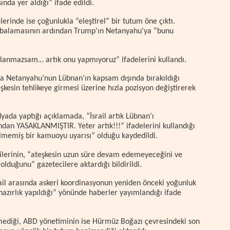
ında yer aldığı” ifade edildi.
rinde ise çoğunlukla “eleştirel” bir tutum öne çıktı.
bombalamasının ardından Trump’ın Netanyahu’ya “bunu
şlanmazsam… artık onu yapmıyoruz” ifadelerini kullandı.
pta Netanyahu’nun Lübnan’ın kapsam dışında bırakıldığı
kesin tehlikeye girmesi üzerine hızla pozisyon değiştirerek
da yaptığı açıklamada, “İsrail artık Lübnan’ı
n YASAKLANMIŞTIR. Yeter artık!!!” ifadelerini kullandığı
lmemiş bir kamuoyu uyarısı” olduğu kaydedildi.
lilerinin, “ateşkesin uzun süre devam edemeyeceğini ve
lduğunu” gazetecilere aktardığı bildirildi.
rail arasında askeri koordinasyonun yeniden önceki yoğunluk
n hazırlık yapıldığı” yönünde haberler yayımlandığı ifade
şmediği, ABD yönetiminin ise Hürmüz Boğazı çevresindeki son