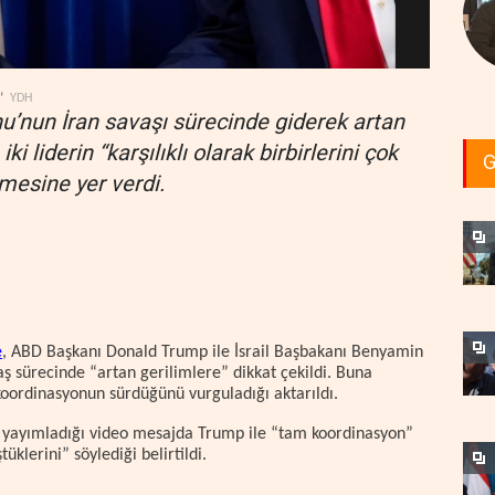
’
YDH
u’nun İran savaşı sürecinde giderek artan
iki liderin “karşılıklı olarak birbirlerini çok
G
rmesine yer verdi.
e
, ABD Başkanı Donald Trump ile İsrail Başbakanı Benyamin
ş sürecinde “artan gerilimlere” dikkat çekildi. Buna
oordinasyonun sürdüğünü vurguladığı aktarıldı.
k yayımladığı video mesajda Trump ile “tam koordinasyon”
klerini” söylediği belirtildi.