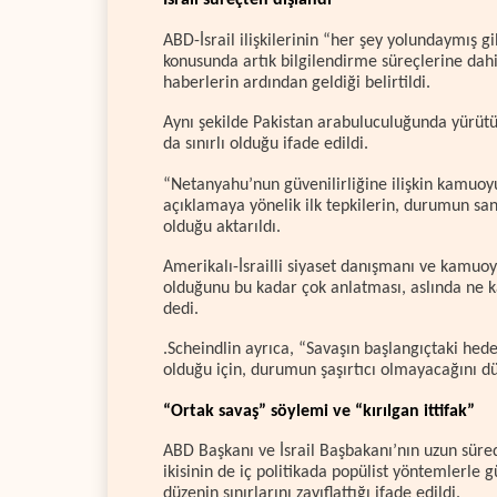
İsrail süreçten dışlandı
ABD-İsrail ilişkilerinin “her şey yolundaymış gi
konusunda artık bilgilendirme süreçlerine dahil
haberlerin ardından geldiği belirtildi.
Aynı şekilde Pakistan arabuluculuğunda yürütü
da sınırlı olduğu ifade edildi.
“Netanyahu’nun güvenilirliğine ilişkin kamuoy
açıklamaya yönelik ilk tepkilerin, durumun sa
olduğu aktarıldı.
Amerikalı-İsrailli siyaset danışmanı ve kamuoyu
olduğunu bu kadar çok anlatması, aslında ne k
dedi.
.Scheindlin ayrıca, “Savaşın başlangıçtaki hede
olduğu için, durumun şaşırtıcı olmayacağını
“Ortak savaş” söylemi ve “kırılgan ittifak”
ABD Başkanı ve İsrail Başbakanı’nın uzun süredi
ikisinin de iç politikada popülist yöntemlerle g
düzenin sınırlarını zayıflattığı ifade edildi.