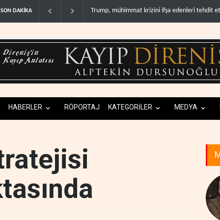
Demokratlar: Trump Batı Şeria'da işgalci yerleş
SON DAKİKA
HABERLER
RÖPORTAJ
KATEGORİLER
MEDYA
ratejisi
M
tasında