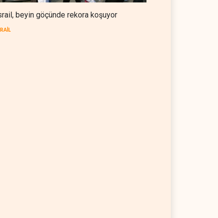
srail, beyin göçünde rekora koşuyor
SRAİL