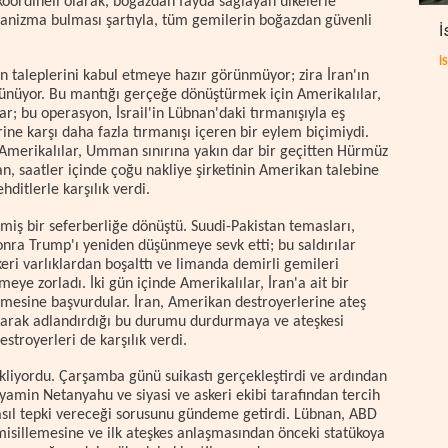
koordineli olarak, boğazdan fayda sağlayan ülkelerle
anizma bulması şartıyla, tüm gemilerin boğazdan güvenli
İ
İ
n taleplerini kabul etmeye hazır görünmüyor; zira İran'ın
ünüyor. Bu mantığı gerçeğe dönüştürmek için Amerikalılar,
; bu operasyon, İsrail'in Lübnan'daki tırmanışıyla eş
ine karşı daha fazla tırmanışı içeren bir eylem biçimiydi.
 Amerikalılar, Umman sınırına yakın dar bir geçitten Hürmüz
an, saatler içinde çoğu nakliye şirketinin Amerikan talebine
ditlerle karşılık verdi.
ş bir seferberliğe dönüştü. Suudi-Pakistan temasları,
sonra Trump'ı yeniden düşünmeye sevk etti; bu saldırılar
keri varlıklardan boşalttı ve limanda demirli gemileri
eye zorladı. İki gün içinde Amerikalılar, İran'a ait bir
emesine başvurdular. İran, Amerikan destroyerlerine ateş
olarak adlandırdığı bu durumu durdurmaya ve ateşkesi
royerleri de karşılık verdi.
ekliyordu. Çarşamba günü suikastı gerçekleştirdi ve ardından
enyamin Netanyahu ve siyasi ve askeri ekibi tarafından tercih
asıl tepki vereceği sorusunu gündeme getirdi. Lübnan, ABD
l misillemesine ve ilk ateşkes anlaşmasından önceki statükoya