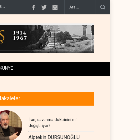
imcilere ..
İsrail, beyin göçünde rekora koşuyor..
Kolombiya kartelleri Ukray
KÜNYE
akaleler
İran, savunma doktrinini mi
değiştiriyor?
Alptekin DURSUNOĞLU