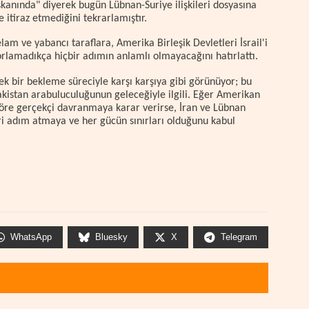
nında" diyerek bugün Lübnan-Suriye ilişkileri dosyasına
itiraz etmediğini tekrarlamıştır.
m ve yabancı taraflara, Amerika Birleşik Devletleri İsrail'i
rlamadıkça hiçbir adımın anlamlı olmayacağını hatırlattı.
ek bir bekleme süreciyle karşı karşıya gibi görünüyor; bu
akistan arabuluculuğunun geleceğiyle ilgili. Eğer Amerikan
öre gerçekçi davranmaya karar verirse, İran ve Lübnan
eri adım atmaya ve her gücün sınırları olduğunu kabul
WhatsApp
Bluesky
X
Telegram