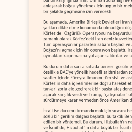
bunun karşılığında İran, Umman Sultanlığı ile 
anlaşarak boğazı yönetmek için uygun bir mek
bir şekilde geçmesine izin verecekti.
Bu aşamada, Amerika Birleşik Devletleri İran'ı
şartları dikte etme konumunda olmadığını düş
Körfez'de "Özgürlük Operasyonu"na başvurdular
zamanlı olarak Körfez'deki İran deniz kuvvetler
Tüm operasyonlar pazartesi sabahı başladı ve
Boğazı'nı açmak için bir operasyon başlattı. İr
uymaktan kaçınmasına yol açan saldırılar ve teh
Bu durum daha sonra sahada benzeri görülmemi
özellikle BAE'ye yönelik hedefli saldırılardan 
saatler içinde Füceyra limanını tüm sivil ve as
Körfez'in daha iç kesimlerine doğru hareket etm
tankeri zorla ele geçirerek bir başka ateş den
açarak karşılık verdi ve Trump, "çatışmalar" 
sürdürmeye karar vermeden önce Amerikan dest
İsrail ise durumu tırmandırmak için sırasını b
sözlü bir gerilim dalgası başlattı; bu taktik B
edilen bir yöntemdi. Bu durum, Hizbullah'ın n
ve İsrail'de, Hizbullah'ın daha büyük bir İsrai