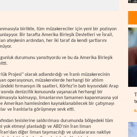
nmasıyla birlikte, tüm müzakereciler için yeni bir pozisyon
aşıyor. Bir tarafta Amerika Birleşik Devletleri ve İsrail,
lan ateşkesin ardından, her iki taraf da kendi şartlarını
müyor.
urgunluk durumunu yansıtıyordu ve bu da Amerika Birleşik
tti.
rlük Projesi" olarak adlandırdığı ve İranlı müzakerecinin
an operasyonun, müzakerelerde herhangi bir atılım
eki tırmanışın ilk saatleri, Körfez'in batı kıyısındaki Arap
arasında denizcilik konusunda yaşanacak herhangi bir
T
rulmasıyla kalmayıp, limanlarının tamamen kapanmasına yol
t
bile Amerikan hamlesinden kaynaklanabilecek bir çatışmayı
lar ve İranlılarla görüşmeye sevk etti.
B
rafından tesislerine saldırılması durumunda bölgedeki tüm
ini yok etmeyi planladığı ve ABD'nin İran liman
 İran'dan diğer liman taşımacılığı ve uluslararası nakliye