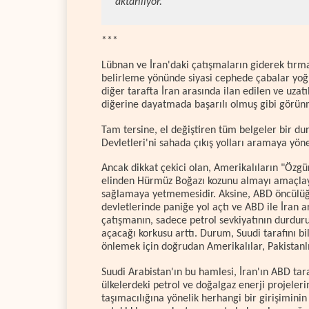
aktarılıyor.
***
Lübnan ve İran'daki çatışmaların giderek tırma
belirleme yönünde siyasi cephede çabalar yoğunl
diğer tarafta İran arasında ilan edilen ve uzatı
diğerine dayatmada başarılı olmuş gibi görün
Tam tersine, el değiştiren tüm belgeler bir d
Devletleri'ni sahada çıkış yolları aramaya yönel
Ancak dikkat çekici olan, Amerikalıların "Özgü
elinden Hürmüz Boğazı kozunu almayı amaçlay
sağlamaya yetmemesidir. Aksine, ABD öncülüğünd
devletlerinde paniğe yol açtı ve ABD ile İran 
çatışmanın, sadece petrol sevkiyatının durdu
açacağı korkusu arttı. Durum, Suudi tarafını 
önlemek için doğrudan Amerikalılar, Pakistanlı
Suudi Arabistan'ın bu hamlesi, İran'ın ABD ta
ülkelerdeki petrol ve doğalgaz enerji projeler
taşımacılığına yönelik herhangi bir girişiminin