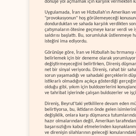
dönüşe yol açmamak için karşılık vermekten ka
Uygulamada, İran ve Hizbullah'ın Amerikan ve
"provokasyonun" hoş görülemeyeceği konusunda 
dondurduktan ve sahada karşılık verdikten son
çatışmaların ötesine geçmeye karar verdi ve işg
saldırısı başlattı. Bu, sorumluluk üstlenmey
isteğini ima ediyordu.
Görünüşe göre, İran ve Hizbullah bu tırmanışı
belirlemek için bir deneme olarak yorumluyorl
değiştirmeyeceğini belirtirken, Direniş düşman
net bir sinyal veriyordu. Direniş, rahat bir 
sorun yaşamadığı ve sahadaki gerçeklerin düşm
istikrarlı olmadığını açıkça gösterdiği gerçe
olduğu gibi, yıkım için buldozerlerini konuşla
ve tahribat işlerinde çalışan buldozerler ve iş
Direniş, Beyrut'taki yetkililere devam eden mü
belirtiyorsa, bu, iktidarın önde gelen isimleri
değişiklik, onlara karşı düşmanca tutumların
hazır olmalarından değil, Amerikan tarafından
başarısızlığını kabul etmelerinden kaynaklanm
ve direnişin silahlarının geleceği konularınd