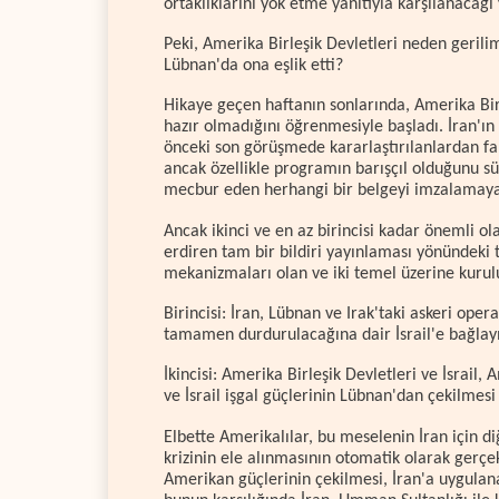
ortaklıklarını yok etme yanıtıyla karşılanacağ
Peki, Amerika Birleşik Devletleri neden geri
Lübnan'da ona eşlik etti?
Hikaye geçen haftanın sonlarında, Amerika Bir
hazır olmadığını öğrenmesiyle başladı. İran'ı
önceki son görüşmede kararlaştırılanlardan fa
ancak özellikle programın barışçıl olduğunu 
mecbur eden herhangi bir belgeyi imzalamayac
Ancak ikinci ve en az birincisi kadar önemli ol
erdiren tam bir bildiri yayınlaması yönündeki t
mekanizmaları olan ve iki temel üzerine kurul
Birincisi: İran, Lübnan ve Irak'taki askeri ope
tamamen durdurulacağına dair İsrail'e bağlayıc
İkincisi: Amerika Birleşik Devletleri ve İsrail
ve İsrail işgal güçlerinin Lübnan'dan çekilmesi
Elbette Amerikalılar, bu meselenin İran için 
krizinin ele alınmasının otomatik olarak gerçe
Amerikan güçlerinin çekilmesi, İran'a uygulan