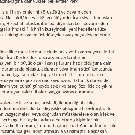
çınacağına dair yüksek beklentiler vardı.
 İsrail'in eylemlerini görüştüğü ve devam eden
fikir birliğine vardığı görülüyordu. İran siyasi temasları
ra, Hizbullah ateşkes ilan edildiğinden beri devam eden
al altındaki Filistin'in kuzeyindeki yeni hedeflere füze
e hazır olduğunu ve en üst düzeyde savaşmaya devam etme
 öncelikle müzakere sürecinde taviz verip vermeyeceklerini
ar. İran Körfez'deki operasyon yöntemlerini
a yeni bir büyük ölçekli savaş turuna hazır olduğuna dair
saha durumunda olduğu, ekipman veya insan gücü konusunda
anın işgal altındaki topraklarda hiçbir noktada artık
ğine dayanarak pozisyonunu savunuyor. Hatta ilk dönemde
ndıramıyor, çünkü güneyde asker ve araç, özellikle de yıkım
çiler arayan saldırı ihaları yaygınlaşmış durumda.
zakerelerle ve sonuçlarıyla ilgilenmediğini açıkça
nin tutumunda ciddi bir değişiklik olduğunu hissetmiştir. Bu
dan vazgeçmeleri veya doğrudan müzakerelere olan istek ve
 herhangi bir faydalı adım elde etme girişimlerinin
aktadır. Bu durum, Cumhurbaşkanı Jozef Aun'un İran'ın rolü
aki tutumunda geri adım atmasıyla yansımıştır; Başbakan