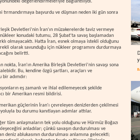
ı yönündeki değerlendirmeleriyle bağlantılıydı.
limi tırmandırmaya başvurdu ve düşman neden iki gün sonra
leşik Devletleri'nin İran'ın müzakerelerde taviz vermeye
n nükleer konudaki tutumu, 28 Şubat'ta savaş başlamadan
rklı olmayacaktı. Hatta İran, esnek olmaya istekli olduğunu
sürekli olarak savunduğu için nükleer programını durdurmaya
D
ağını belirtti.
y
an nokta, İran'ın Amerika Birleşik Devletleri'nin savaşı sona
B
alebidir. Bu, kendine özgü şartları, araçları ve
u bir adımdır:
rasyonların eş zamanlı ve ihlal edilemeyecek şekilde
ı bir Amerikan resmi bildirisi.
, Amerikan güçlerinin İran'ı çevreleyen denizlerden çekilmesi
 yoluyla bu durumu kanıtlayan adımlar attılar.
diğer tüm anlaşmaların tek yolu olduğunu ve Hürmüz Boğazı
kleşeceğini anladılar; çünkü savaşın durdurulması ve
an deniz ablukasının durdurulması anlamına gelecekti;