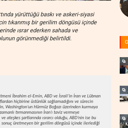
ttında yürüttüğü baskı ve askeri-siyasi
in tıkanmış bir gerilim döngüsü içinde
leplerinde ısrar ederken sahada ve
olunun görünmediği belirtildi.
G
tmeni İbrahim el-Emin, ABD ve İsrail’in İran ve Lübnan
flardan hiçbirine üstünlük sağlamadığını ve sürecin
min, Washington’un Hürmüz Boğazı üzerinden kurmaya
eş zamanlı tırmanmasının İran’ı taviz vermeye
 ve ateşkes şartlarında ısrarcı olduğu, ABD’nin ise bu
n, sonuç üretmeyen bir gerilim döngüsü içinde ilerlediği