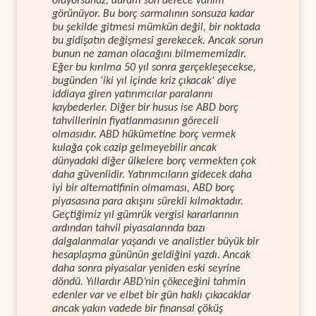
oluyorsunuz, durum son derece vahim
görünüyor. Bu borç sarmalının sonsuza kadar
bu şekilde gitmesi mümkün değil, bir noktada
bu gidişatın değişmesi gerekecek. Ancak sorun
bunun ne zaman olacağını bilmememizdir.
Eğer bu kırılma 50 yıl sonra gerçekleşecekse,
bugünden 'iki yıl içinde kriz çıkacak' diye
iddiaya giren yatırımcılar paralarını
kaybederler. Diğer bir husus ise ABD borç
tahvillerinin fiyatlanmasının göreceli
olmasıdır. ABD hükümetine borç vermek
kulağa çok cazip gelmeyebilir ancak
dünyadaki diğer ülkelere borç vermekten çok
daha güvenlidir. Yatırımcıların gidecek daha
iyi bir alternatifinin olmaması, ABD borç
piyasasına para akışını sürekli kılmaktadır.
Geçtiğimiz yıl gümrük vergisi kararlarının
ardından tahvil piyasalarında bazı
dalgalanmalar yaşandı ve analistler büyük bir
hesaplaşma gününün geldiğini yazdı. Ancak
daha sonra piyasalar yeniden eski seyrine
döndü. Yıllardır ABD’nin çökeceğini tahmin
edenler var ve elbet bir gün haklı çıkacaklar
ancak yakın vadede bir finansal çöküş