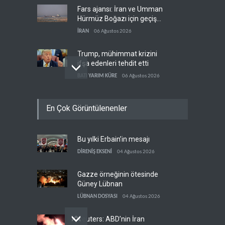
Fars ajansı: İran ve Umman
Hürmüz Boğazı için geçiş
koridorlarında anlaştı
İRAN
06 Ağustos 2026
Trump, mühimmat krizini
ifşa edenleri tehdit etti
BATI YARIM KÜRE
06 Ağustos 2026
Demokratlar: Trump Batı
En Çok Görüntülenenler
Şeria'da işgalci
yerleşimcilere cezasızlık
BATI YARIM KÜRE
06 Ağustos 2026
sağladı
Bu yılki Erbain’in mesajı
İsrail, beyin göçünde rekora
koşuyor
DİRENİŞ EKSENİ
04 Ağustos 2026
İSRAİL
06 Ağustos 2026
Gazze örneğinin ötesinde
Güney Lübnan
LÜBNAN DOSYASI
04 Ağustos 2026
Reuters: ABD’nin İran