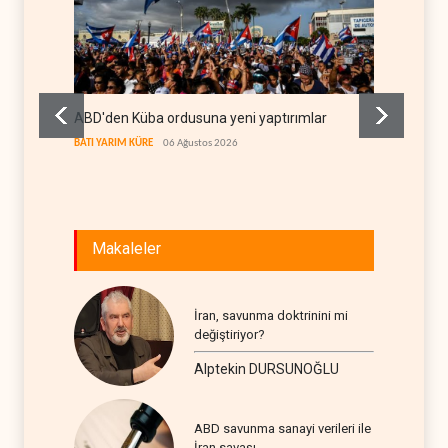
ABD'den Küba ordusuna yeni yaptırımlar
Fars a
geçiş k
BATI YARIM KÜRE
06 Ağustos 2026
İRAN
06
Makaleler
İran, savunma doktrinini mi
değiştiriyor?
Alptekin DURSUNOĞLU
ABD savunma sanayi verileri ile
İran savaşı