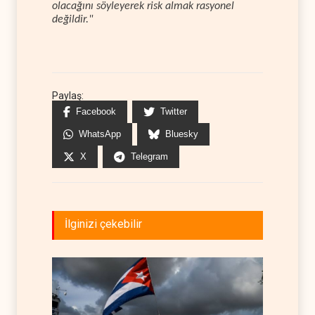
olacağını söyleyerek risk almak rasyonel
değildir."
Paylaş:
Facebook
Twitter
WhatsApp
Bluesky
X
Telegram
İlginizi çekebilir