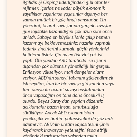
ilgilidir. Şi Cinping liderliğindeki gibi otoriter
rejimler, içeride ne kadar büyük ekonomik
zayıflıklar yaşarlarsa yaşasınlar dışarıya her
zaman mutlak bir güç imajı yansıtırlar. Çin
yönetimi, ticaret savaşlarının gerçek savaşlar
gibi lojistikle kazanıldığını çok uzun süre önce
anladı. Sahaya en büyük silahla çıkıp hemen
kazanmayı bekleyemezsiniz; hazırlık yapmalı,
tedarik zincirlerini kurmalı, güçlü yönlerinizi
belirlemelisiniz. Çin bu ev ödevini çok iyi
yaptı. Öte yandan ABD tarafında ise işlerin
dışarıdan çok düzensiz yönetildiği bir gerçek.
Enflasyon yükseliyor, mali dengeler alarm
veriyor. ABD’nin sanayi tabanını güçlendirmek
isteseydim, İran ile bir savaşa girişmeden veya
tüm dünya ile ticaret savaşı başlatmadan
önce yapacağım on tane daha öncelikli iş
olurdu. Beyaz Saray’dan yapılan düzensiz
açıklamalar bazen insanı umutsuzluğa
sürüklüyor. Ancak ABD ekonomisinin
yenilikçilik ve üretim potansiyelini de göz ardı
edemeyiz. ABD’nin üretim kapasitesini Çin’e
kaydırarak inovasyon yeteneğini feda ettiği
yönündeki tartışmaları yakından takip