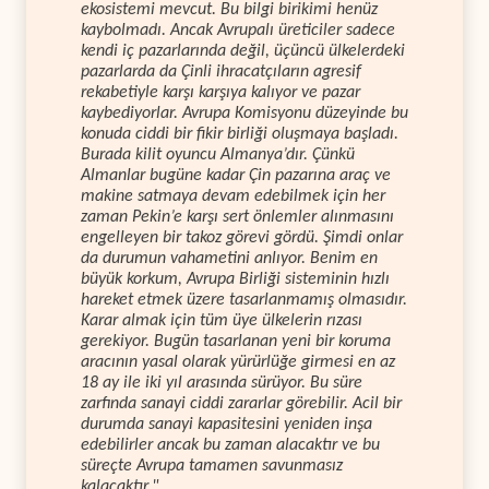
ekosistemi mevcut. Bu bilgi birikimi henüz
kaybolmadı. Ancak Avrupalı üreticiler sadece
kendi iç pazarlarında değil, üçüncü ülkelerdeki
pazarlarda da Çinli ihracatçıların agresif
rekabetiyle karşı karşıya kalıyor ve pazar
kaybediyorlar. Avrupa Komisyonu düzeyinde bu
konuda ciddi bir fikir birliği oluşmaya başladı.
Burada kilit oyuncu Almanya’dır. Çünkü
Almanlar bugüne kadar Çin pazarına araç ve
makine satmaya devam edebilmek için her
zaman Pekin’e karşı sert önlemler alınmasını
engelleyen bir takoz görevi gördü. Şimdi onlar
da durumun vahametini anlıyor. Benim en
büyük korkum, Avrupa Birliği sisteminin hızlı
hareket etmek üzere tasarlanmamış olmasıdır.
Karar almak için tüm üye ülkelerin rızası
gerekiyor. Bugün tasarlanan yeni bir koruma
aracının yasal olarak yürürlüğe girmesi en az
18 ay ile iki yıl arasında sürüyor. Bu süre
zarfında sanayi ciddi zararlar görebilir. Acil bir
durumda sanayi kapasitesini yeniden inşa
edebilirler ancak bu zaman alacaktır ve bu
süreçte Avrupa tamamen savunmasız
kalacaktır."