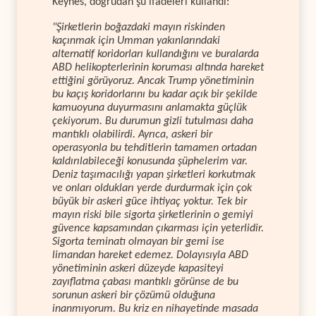
Keynes, doğrudan şu ifadeleri kullandı:
"Şirketlerin boğazdaki mayın riskinden
kaçınmak için Umman yakınlarındaki
alternatif koridorları kullandığını ve buralarda
ABD helikopterlerinin koruması altında hareket
ettiğini görüyoruz. Ancak Trump yönetiminin
bu kaçış koridorlarını bu kadar açık bir şekilde
kamuoyuna duyurmasını anlamakta güçlük
çekiyorum. Bu durumun gizli tutulması daha
mantıklı olabilirdi. Ayrıca, askeri bir
operasyonla bu tehditlerin tamamen ortadan
kaldırılabileceği konusunda şüphelerim var.
Deniz taşımacılığı yapan şirketleri korkutmak
ve onları oldukları yerde durdurmak için çok
büyük bir askeri güce ihtiyaç yoktur. Tek bir
mayın riski bile sigorta şirketlerinin o gemiyi
güvence kapsamından çıkarması için yeterlidir.
Sigorta teminatı olmayan bir gemi ise
limandan hareket edemez. Dolayısıyla ABD
yönetiminin askeri düzeyde kapasiteyi
zayıflatma çabası mantıklı görünse de bu
sorunun askeri bir çözümü olduğuna
inanmıyorum. Bu kriz en nihayetinde masada