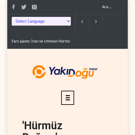
Trump, mühimmat krizini ifşa edenleri tehdit etti..
Demokratlar: Trump B
'Hürmüz