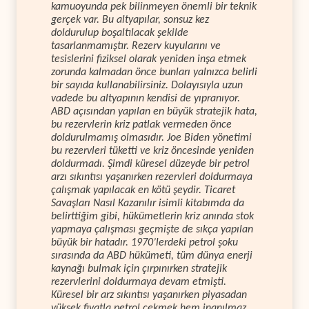
kamuoyunda pek bilinmeyen önemli bir teknik
gerçek var. Bu altyapılar, sonsuz kez
doldurulup boşaltılacak şekilde
tasarlanmamıştır. Rezerv kuyularını ve
tesislerini fiziksel olarak yeniden inşa etmek
zorunda kalmadan önce bunları yalnızca belirli
bir sayıda kullanabilirsiniz. Dolayısıyla uzun
vadede bu altyapının kendisi de yıpranıyor.
ABD açısından yapılan en büyük stratejik hata,
bu rezervlerin kriz patlak vermeden önce
doldurulmamış olmasıdır. Joe Biden yönetimi
bu rezervleri tüketti ve kriz öncesinde yeniden
doldurmadı. Şimdi küresel düzeyde bir petrol
arzı sıkıntısı yaşanırken rezervleri doldurmaya
çalışmak yapılacak en kötü şeydir. Ticaret
Savaşları Nasıl Kazanılır isimli kitabımda da
belirttiğim gibi, hükümetlerin kriz anında stok
yapmaya çalışması geçmişte de sıkça yapılan
büyük bir hatadır. 1970’lerdeki petrol şoku
sırasında da ABD hükümeti, tüm dünya enerji
kaynağı bulmak için çırpınırken stratejik
rezervlerini doldurmaya devam etmişti.
Küresel bir arz sıkıntısı yaşanırken piyasadan
yüksek fiyatla petrol çekmek hem inanılmaz