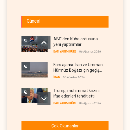
Güncel
ABD'den Küba ordusuna
yeni yaptırımlar
BATI YARIM KÜRE
06 Ağustos 2026
Fars ajansı: İran ve Umman
Hürmüz Boğazı için geçiş
koridorlarında anlaştı
İRAN
06 Ağustos 2026
Trump, mühimmat krizini
ifşa edenleri tehdit etti
BATI YARIM KÜRE
06 Ağustos 2026
Demokratlar: Trump Batı
Şeria'da işgalci
Çok Okunanlar
yerleşimcilere cezasızlık
BATI YARIM KÜRE
06 Ağustos 2026