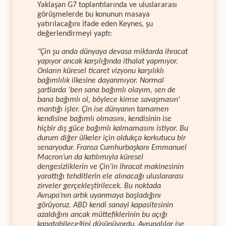
Yaklaşan G7 toplantılarında ve uluslararası
görüşmelerde bu konunun masaya
yatırılacağını ifade eden Keynes, şu
değerlendirmeyi yaptı:
"Çin şu anda dünyaya devasa miktarda ihracat
yapıyor ancak karşılığında ithalat yapmıyor.
Onların küresel ticaret vizyonu karşılıklı
bağımlılık ilkesine dayanmıyor. Normal
şartlarda 'ben sana bağımlı olayım, sen de
bana bağımlı ol, böylece kimse savaşmasın'
mantığı işler. Çin ise dünyanın tamamen
kendisine bağımlı olmasını, kendisinin ise
hiçbir dış güce bağımlı kalmamasını istiyor. Bu
durum diğer ülkeler için oldukça korkutucu bir
senaryodur. Fransa Cumhurbaşkanı Emmanuel
Macron’un da katılımıyla küresel
dengesizliklerin ve Çin’in ihracat makinesinin
yarattığı tehditlerin ele alınacağı uluslararası
zirveler gerçekleştirilecek. Bu noktada
Avrupa’nın artık uyanmaya başladığını
görüyoruz. ABD kendi sanayi kapasitesinin
azaldığını ancak müttefiklerinin bu açığı
kapatabileceğini düşünüyordu. Avrupalılar ise