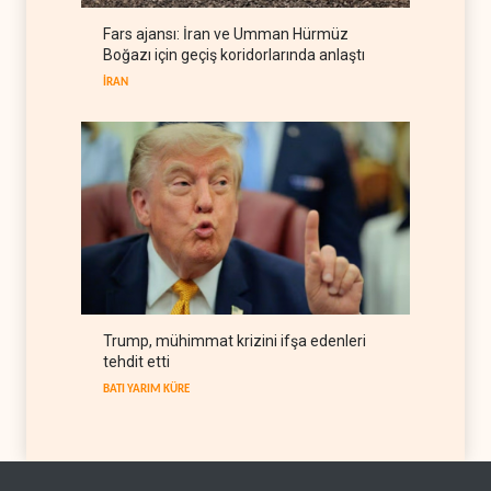
Fars ajansı: İran ve Umman Hürmüz
BM yetkilisinden İsrail'e gizli
Boğazı için geçiş koridorlarında anlaştı
belge akışı
İRAN
BATI YARIM KÜRE
06 Ağustos 2026
Trump, mühimmat krizini ifşa edenleri
tehdit etti
BATI YARIM KÜRE