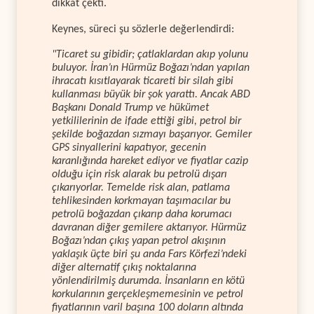
dikkat çekti.
Keynes, süreci şu sözlerle değerlendirdi:
"Ticaret su gibidir; çatlaklardan akıp yolunu
buluyor. İran’ın Hürmüz Boğazı’ndan yapılan
ihracatı kısıtlayarak ticareti bir silah gibi
kullanması büyük bir şok yarattı. Ancak ABD
Başkanı Donald Trump ve hükümet
yetkililerinin de ifade ettiği gibi, petrol bir
şekilde boğazdan sızmayı başarıyor. Gemiler
GPS sinyallerini kapatıyor, gecenin
karanlığında hareket ediyor ve fiyatlar cazip
olduğu için risk alarak bu petrolü dışarı
çıkarıyorlar. Temelde risk alan, patlama
tehlikesinden korkmayan taşımacılar bu
petrolü boğazdan çıkarıp daha korumacı
davranan diğer gemilere aktarıyor. Hürmüz
Boğazı’ndan çıkış yapan petrol akışının
yaklaşık üçte biri şu anda Fars Körfezi’ndeki
diğer alternatif çıkış noktalarına
yönlendirilmiş durumda. İnsanların en kötü
korkularının gerçekleşmemesinin ve petrol
fiyatlarının varil başına 100 doların altında