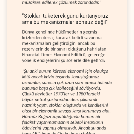
müzakere edilerek çözülmek zorundadır."
"Stokları tüketerek günü kurtarıyoruz
ama bu mekanizmalar sonsuz değil"
Dünya genelinde hükümetlerin geçmiş
krizlerden ders çıkararak belirli savunma
mekanizmaları geliştirdiğini ancak bu
rezervlerin de bir sınırı olduğunu hatırlatan
Financial Times Ekonomi Editörü, geleceğe
yönelik endişelerini şu sözlerle dile getirdi:
"Şu anki durum küresel ekonomi için oldukça
kötü ancak krizin başında konuştuğumuz
uzmanlar, sürecin çok uzun sürmemesi halinde
bununla başa çıkılabileceğini söylüyordu.
Çünkü devletler 1970'ler ve 1980'lerdeki
büyük petrol şoklarından ders çıkararak
hazırlık yaptı, stoklar oluşturdu ve kendilerini
olası bir ekonomik savaşa karşı korumaya aldı.
Hürmüz Boğazı kapatıldığında hemen bir
felaket yaşanmamasının sebebi insanların
ödevlerini yapmış olmasıydı. Ancak şu anda
hem ABD hem de Çin bu hazır stokları