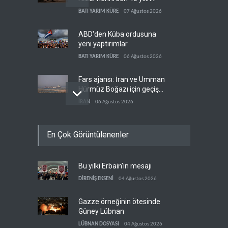
dibine indirdi
BATI YARIM KÜRE
07 Ağustos 2026
ABD'den Küba ordusuna
yeni yaptırımlar
BATI YARIM KÜRE
06 Ağustos 2026
Fars ajansı: İran ve Umman
Hürmüz Boğazı için geçiş
koridorlarında anlaştı
İRAN
06 Ağustos 2026
Trump, mühimmat krizini
En Çok Görüntülenenler
ifşa edenleri tehdit etti
BATI YARIM KÜRE
06 Ağustos 2026
Bu yılki Erbain’in mesajı
Demokratlar: Trump Batı
Şeria'da işgalci
DİRENİŞ EKSENİ
04 Ağustos 2026
yerleşimcilere cezasızlık
BATI YARIM KÜRE
06 Ağustos 2026
sağladı
Gazze örneğinin ötesinde
Güney Lübnan
LÜBNAN DOSYASI
04 Ağustos 2026