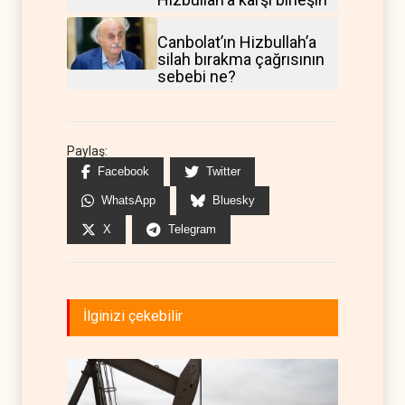
Canbolat’ın Hizbullah’a
silah bırakma çağrısının
sebebi ne?
Paylaş:
Facebook
Twitter
WhatsApp
Bluesky
X
Telegram
İlginizi çekebilir