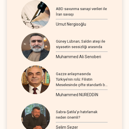
ABD savunma sanayi verileri ile
İran savaşı
Umut Nergisoğlu
Güney Lübnan; Saldırı ateşi ile
siyasetin sessizliği arasında
Muhammed Ali Senoberi
Gazze anlaşmasında
Türkiye’nin rolü: Filistin
Meselesinde çifte standartlı bir
seyir
Muhammed NUREDDİN
Sabra-Şatila’yı hatırlamak
neden önemli?
Selim Sezer