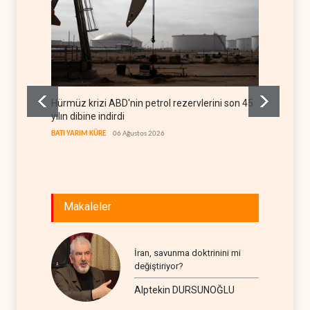
Hürmüz krizi ABD'nin petrol rezervlerini son 45
ABD'de
yılın dibine indirdi
BATI YAR
BATI YARIM KÜRE
06 Ağustos 2026
Makaleler
İran, savunma doktrinini mi
değiştiriyor?
Alptekin DURSUNOĞLU