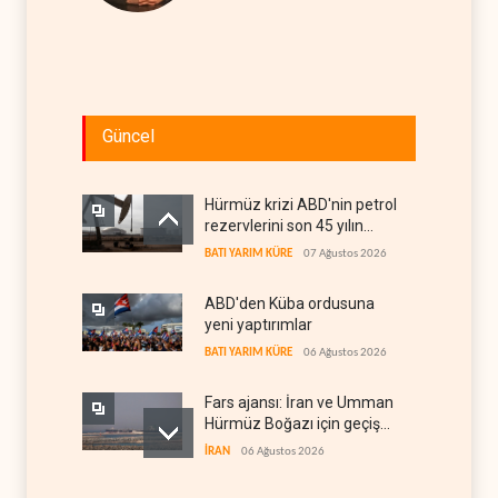
Güncel
Hürmüz krizi ABD'nin petrol
rezervlerini son 45 yılın
dibine indirdi
BATI YARIM KÜRE
07 Ağustos 2026
ABD'den Küba ordusuna
yeni yaptırımlar
BATI YARIM KÜRE
06 Ağustos 2026
Fars ajansı: İran ve Umman
Hürmüz Boğazı için geçiş
koridorlarında anlaştı
İRAN
06 Ağustos 2026