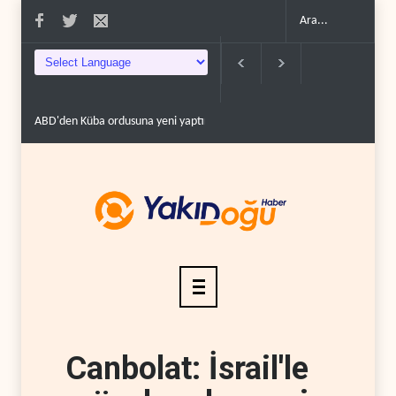
ABD'den Küba ordusuna yeni yaptırımlar..
Fars ajansı: İran ve Umman 
Canbolat: İsrail'le