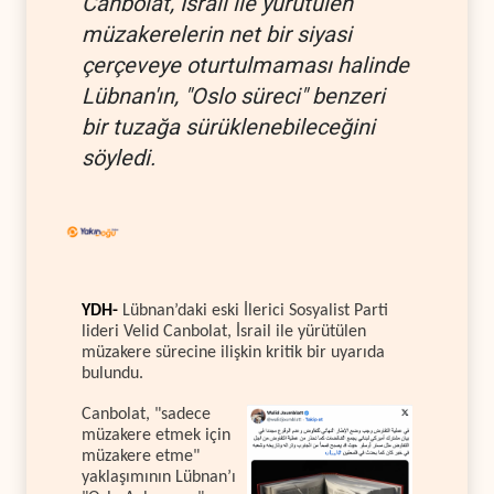
Canbolat, İsrail ile yürütülen
müzakerelerin net bir siyasi
çerçeveye oturtulmaması halinde
Lübnan'ın, "Oslo süreci" benzeri
bir tuzağa sürüklenebileceğini
söyledi.
YDH-
Lübnan’daki eski İlerici Sosyalist Parti
lideri Velid Canbolat, İsrail ile yürütülen
müzakere sürecine ilişkin kritik bir uyarıda
bulundu.
Canbolat, "sadece
müzakere etmek için
müzakere etme"
yaklaşımının Lübnan’ı