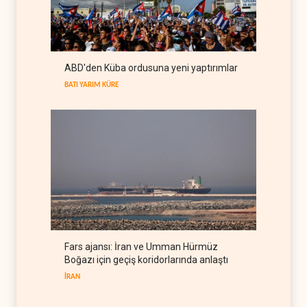
yeni güvenlik hattına
dönüştürüyor
İSRAİL
06 Ağustos 2026
Colani, Hizbullah ile silah
ABD'den Küba ordusuna yeni yaptırımlar
bırakma diyaloğu için kanal
arıyor
BATI YARIM KÜRE
LÜBNAN
06 Ağustos 2026
Fars ajansı: İran ve Umman Hürmüz
Boğazı için geçiş koridorlarında anlaştı
İRAN