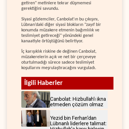
getiren" metinlere tekrar düşmemesi
gerektiğini savundu.
Siyasi gözlemciler, Canbolat'ın bu çıkışını,
Lübnan’daki diğer siyasi blokların "zayıf bir
konumda müzakere etmenin bağımlılık ve
teslimiyet getireceği" yönündeki genel
kanaatiyle örtüştüğünü belirtiyor.
İç karışıklık riskine de değinen Canbolat,
müzakerelerin açık ve net bir çerçeveye
oturtulmadığı sürece sadece teslimiyet
koşullarını meşrulaştıracağını vurguladı.
İlgili Haberler
Canbolat: Hizbullah’ı ikna
etmeden çözüm olmaz
Yezid bin Ferhan'dan
Lübnanlı liderlere talimat:
Hizbullah'a karşı birleşin