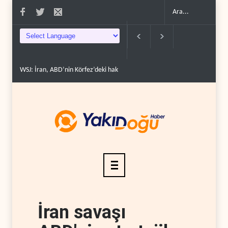
ona erdir..
İran: ABD’nin kara saldırısı planını başarısızlı..
Hizbullah’ın ‘sila
İran savaşı