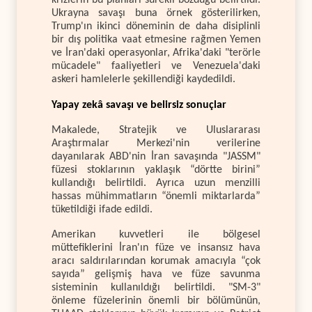
krizlerin bu planları sürekli bozduğu belirtildi.
Ukrayna savaşı buna örnek gösterilirken,
Trump'ın ikinci döneminin de daha disiplinli
bir dış politika vaat etmesine rağmen Yemen
ve İran'daki operasyonlar, Afrika'daki "terörle
mücadele" faaliyetleri ve Venezuela'daki
askeri hamlelerle şekillendiği kaydedildi.
Yapay zekâ savaşı ve belirsiz sonuçlar
Makalede, Stratejik ve Uluslararası
Araştırmalar Merkezi'nin verilerine
dayanılarak ABD'nin İran savaşında "JASSM"
füzesi stoklarının yaklaşık “dörtte birini”
kullandığı belirtildi. Ayrıca uzun menzilli
hassas mühimmatların “önemli miktarlarda”
tüketildiği ifade edildi.
Amerikan kuvvetleri ile bölgesel
müttefiklerini İran'ın füze ve insansız hava
aracı saldırılarından korumak amacıyla “çok
sayıda” gelişmiş hava ve füze savunma
sisteminin kullanıldığı belirtildi. "SM-3"
önleme füzelerinin önemli bir bölümünün,