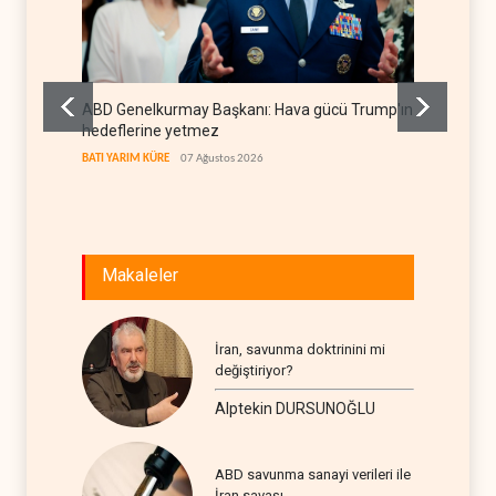
ABD Genelkurmay Başkanı: Hava gücü Trump'ın
WSJ: İr
hedeflerine yetmez
sona er
BATI YARIM KÜRE
07 Ağustos 2026
İRAN
07
Makaleler
İran, savunma doktrinini mi
değiştiriyor?
Alptekin DURSUNOĞLU
ABD savunma sanayi verileri ile
İran savaşı