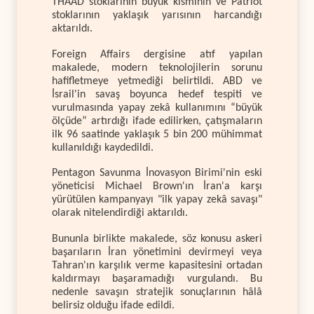
THAAD stoklarının büyük kısmının ve Patriot
stoklarının yaklaşık yarısının harcandığı
aktarıldı.
Foreign Affairs dergisine atıf yapılan
makalede, modern teknolojilerin sorunu
hafifletmeye yetmediği belirtildi. ABD ve
İsrail'in savaş boyunca hedef tespiti ve
vurulmasında yapay zekâ kullanımını “büyük
ölçüde” artırdığı ifade edilirken, çatışmaların
ilk 96 saatinde yaklaşık 5 bin 200 mühimmat
kullanıldığı kaydedildi.
Pentagon Savunma İnovasyon Birimi'nin eski
yöneticisi Michael Brown'ın İran'a karşı
yürütülen kampanyayı "ilk yapay zekâ savaşı"
olarak nitelendirdiği aktarıldı.
Bununla birlikte makalede, söz konusu askeri
başarıların İran yönetimini devirmeyi veya
Tahran'ın karşılık verme kapasitesini ortadan
kaldırmayı başaramadığı vurgulandı. Bu
nedenle savaşın stratejik sonuçlarının hâlâ
belirsiz olduğu ifade edildi.