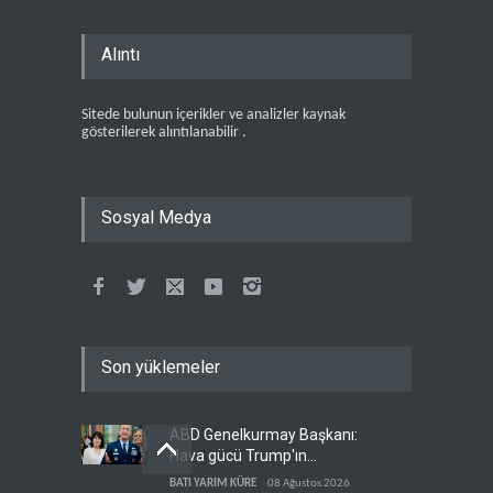
Alıntı
Sitede bulunun içerikler ve analizler kaynak
gösterilerek alıntılanabilir .
Sosyal Medya
Son yüklemeler
ABD Genelkurmay Başkanı:
Hava gücü Trump'ın
hedeflerine yetmez
BATI YARIM KÜRE
08 Ağustos 2026