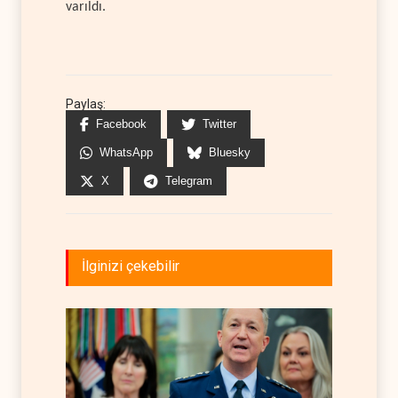
varıldı.
Paylaş:
Facebook
Twitter
WhatsApp
Bluesky
X
Telegram
İlginizi çekebilir