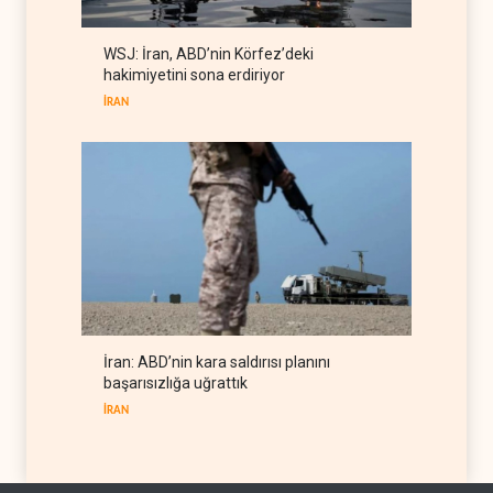
Gazeteci Magnier: Trump,
WSJ: İran, ABD’nin Körfez’deki
Hürmüz Boğazı denetimini
hakimiyetini sona erdiriyor
doğrudan İran ve Umman'a
RÖPORTAJ
07 Ağustos 2026
teslim etti
İRAN
İran: ABD’nin kara saldırısı planını
başarısızlığa uğrattık
İRAN