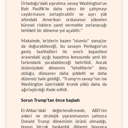
Ortadoğu'daki yıpratma savaşı Washington'un
Batı Pasifik'te daha yıkıcı bir çatışmayı
caydırmasını zorlaştırabilir ve aşırı yük
altındaki Amerikan ordusunun yükselen
küresel risklere yanıt vermekte zorlanacağı
tehlikeli bir döneme yol açabilir."
Makalede, krizlerin bazen “olumlu” sonuçlar
da doğurabileceği, bu savaşın Pentagon'un
geniş taahhütleri ile sınırlı kapasitesi
arasındaki açığı kapatma konusunda yeni bir
farkındalık yaratabileceği belirtildi. Ancak
önümüzdeki dönemin “tehditlerle” dolu
olduğu, dünyanın daha şiddetli ve daha
düzensiz hale geldiği, "Trump'ın savaşı"nın ise
Washington üzerindeki kronik yükü daha da
ağırlaştırdığı ifade edildi.
Sorun Trump'tan önce başladı
El-Ahbar'daki değerlendirmede, ABD'nin
askeri ve stratejik yıpranmasının yalnızca
Donald Trump döneminin ürünü olmadığı,
bunun birçok başkanlık dönemi boyunca