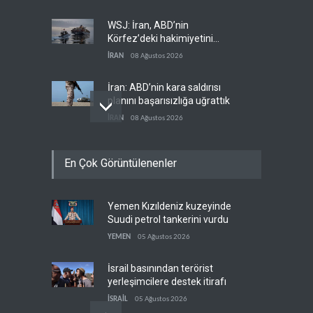
WSJ: İran, ABD’nin
Körfez’deki hakimiyetini
sona erdiriyor
İRAN
08 Ağustos 2026
İran: ABD’nin kara saldırısı
planını başarısızlığa uğrattık
İRAN
08 Ağustos 2026
Hizbullah’ın
En Çok Görüntülenenler
‘silahsızlandırılmasını’ kim
denetleyecek?
LÜBNAN
08 Ağustos 2026
Yemen Kızıldeniz kuzeyinde
Bekai'den Trump’a ‘savaş
Suudi petrol tankerini vurdu
ganimeti’ yanıtı: Önce savaşı
kazan
YEMEN
05 Ağustos 2026
İRAN
08 Ağustos 2026
İsrail basınından terörist
yerleşimcilere destek itirafı
İSRAİL
05 Ağustos 2026