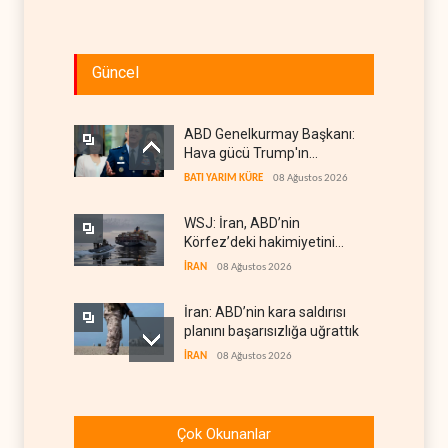
Güncel
ABD Genelkurmay Başkanı:
Hava gücü Trump'ın
hedeflerine yetmez
BATI YARIM KÜRE
08 Ağustos 2026
WSJ: İran, ABD’nin
Körfez’deki hakimiyetini
sona erdiriyor
İRAN
08 Ağustos 2026
İran: ABD’nin kara saldırısı
planını başarısızlığa uğrattık
İRAN
08 Ağustos 2026
Hizbullah’ın
‘silahsızlandırılmasını’ kim
Çok Okunanlar
denetleyecek?
LÜBNAN
08 Ağustos 2026