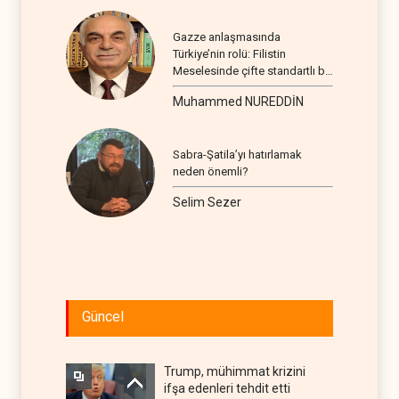
Gazze anlaşmasında
Türkiye’nin rolü: Filistin
Meselesinde çifte standartlı bir
seyir
Muhammed NUREDDİN
Sabra-Şatila’yı hatırlamak
neden önemli?
Selim Sezer
Güncel
Trump, mühimmat krizini
ifşa edenleri tehdit etti