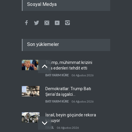
Sosyal Medya
Son yüklemeler
Trump, mühimmat krizini
ifşa edenleri tehdit etti
BATI YARIM KÜRE
06 Ağustos 2026
Demokratlar: Trump Batı
Şeria'da işgalci
yerleşimcilere cezasızlık
BATI YARIM KÜRE
06 Ağustos 2026
sağladı
İsrail, beyin göçünde rekora
koşuyor
İSRAİL
06 Ağustos 2026