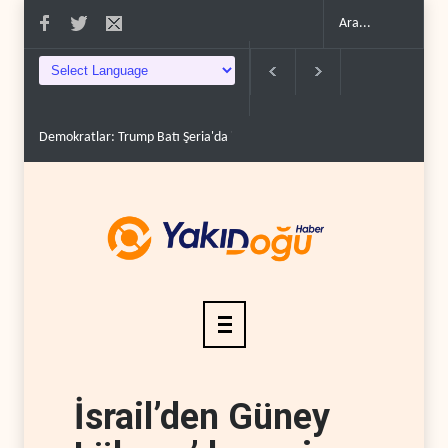
Demokratlar: Trump Batı Şeria'da işgalci yerleşimcilere ..
İsrail, beyi
İsrail’den Güney