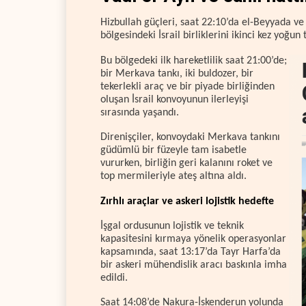
Hizbullah güçleri, saat 22:10’da el-Beyyada ve
bölgesindeki İsrail birliklerini ikinci kez yoğun
Bu bölgedeki ilk hareketlilik saat 21:00’de;
bir Merkava tankı, iki buldozer, bir
tekerlekli araç ve bir piyade birliğinden
oluşan İsrail konvoyunun ilerleyişi
sırasında yaşandı.
Direnişçiler, konvoydaki Merkava tankını
güdümlü bir füzeyle tam isabetle
vururken, birliğin geri kalanını roket ve
top mermileriyle ateş altına aldı.
Zırhlı araçlar ve askeri lojistik hedefte
İşgal ordusunun lojistik ve teknik
kapasitesini kırmaya yönelik operasyonlar
kapsamında, saat 13:17’da Tayr Harfa’da
bir askeri mühendislik aracı baskınla imha
edildi.
Saat 14:08’de Nakura-İskenderun yolunda