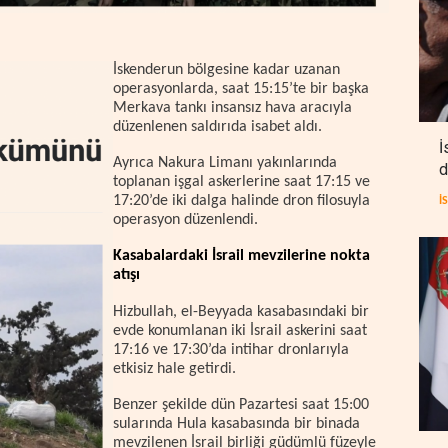
İskenderun bölgesine kadar uzanan
operasyonlarda, saat 15:15’te bir başka
Merkava tankı insansız hava aracıyla
düzenlenen saldırıda isabet aldı.
İ
Ayrıca Nakura Limanı yakınlarında
d
toplanan işgal askerlerine saat 17:15 ve
17:20’de iki dalga halinde dron filosuyla
İ
operasyon düzenlendi.
Kasabalardaki İsrail mevzilerine nokta
atışı
Hizbullah, el-Beyyada kasabasındaki bir
evde konumlanan iki İsrail askerini saat
17:16 ve 17:30’da intihar dronlarıyla
etkisiz hale getirdi.
Benzer şekilde dün Pazartesi saat 15:00
sularında Hula kasabasında bir binada
mevzilenen İsrail birliği güdümlü füzeyle