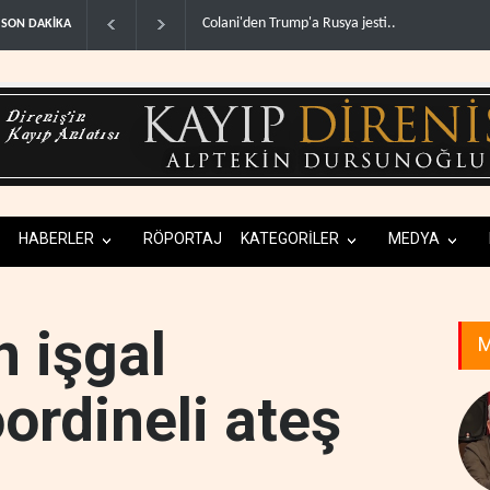
İsrail basınından terörist yerleşimcilere destek it
SON DAKİKA
HABERLER
RÖPORTAJ
KATEGORİLER
MEDYA
n işgal
M
ordineli ateş