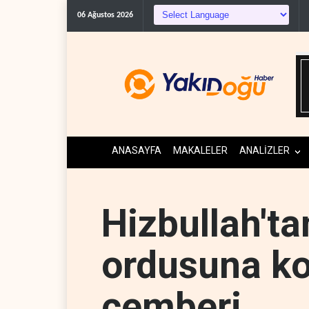
06 Ağustos 2026
ANASAYFA
MAKALELER
ANALİZLER
Hizbullah'ta
ordusuna ko
çemberi