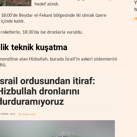
Y
hedef alındı.
t
t 18:00’de Beydar el-Fekani bölgesinde iki olmak üzere
Y
içinde kaldı.
roketlerle, 18:30’da ise dronlarla vuruldu.
lik teknik kuşatma
menziline alan Hizbullah, burada İsrail'in askeri sistemlerini
ttü.