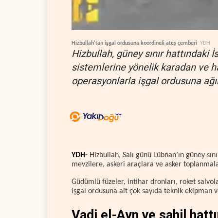
Hizbullah'tan işgal ordusuna koordineli ateş çemberi
YDH
Hizbullah, güney sınır hattındaki İs
sistemlerine yönelik karadan ve h
operasyonlarla işgal ordusuna ağır
YDH-
Hizbullah, Salı günü Lübnan’ın güney sınır
mevzilere, askeri araçlara ve asker toplanmala
Güdümlü füzeler, intihar dronları, roket salvola
işgal ordusuna ait çok sayıda teknik ekipman ve
Vadi el-Ayn ve sahil hatt