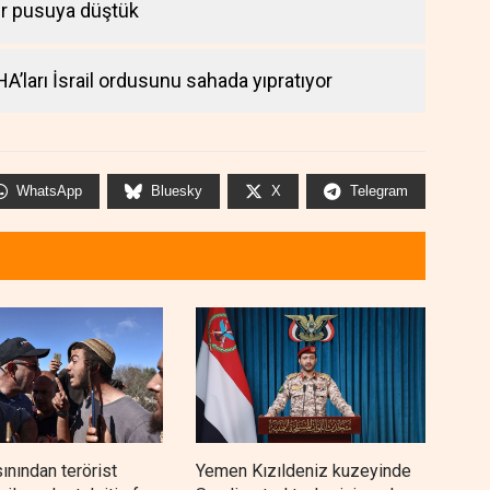
bir pusuya düştük
A’ları İsrail ordusunu sahada yıpratıyor
WhatsApp
Bluesky
X
Telegram
sınından terörist
Yemen Kızıldeniz kuzeyinde
İsra