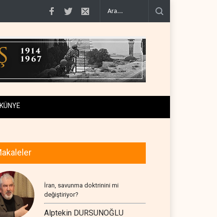
iraf..
Yemen Kızıldeniz kuzeyinde Suudi petrol tankerini vurdu..
İsrail ask
KÜNYE
akaleler
İran, savunma doktrinini mi
değiştiriyor?
Alptekin DURSUNOĞLU