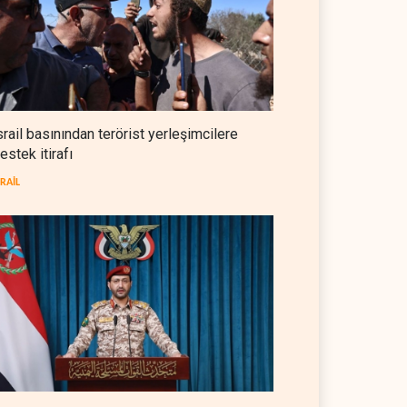
NYT: Washington, İran'ı yine
okuyamadı
BATI YARIM KÜRE
05 Ağustos 2026
İsrailli istihbaratçı: ABD'nin
mühimmatının bittiği iddiası
srail basınından terörist yerleşimcilere
bir iç kavga
estek itirafı
İSRAİL
05 Ağustos 2026
SRAİL
CNN: Stokların erimesi ABD'yi
İran karşısında 'zor kararlara'
sevk ediyor
BATI YARIM KÜRE
05 Ağustos 2026