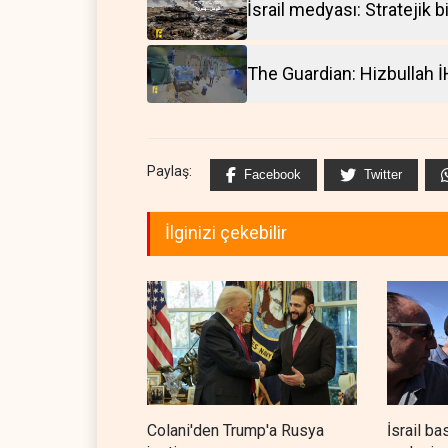
İsrail medyası: Stratejik 
The Guardian: Hizbullah İH
Paylaş:
Facebook
Twitter
İlginizi çekebilir
Colani'den Trump'a Rusya
İsrail ba