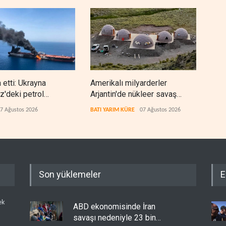
 etti: Ukrayna
Amerikalı milyarderler
Blo
z'deki petrol
Arjantin'de nükleer savaş
Kara
rini vurmayacak
sığınağı inşa ediyor
kısı
7 Ağustos 2026
BATI YARIM KÜRE
07 Ağustos 2026
TÜRK
Son yüklemeler
E
ek
ABD ekonomisinde İran
savaşı nedeniyle 23 bin