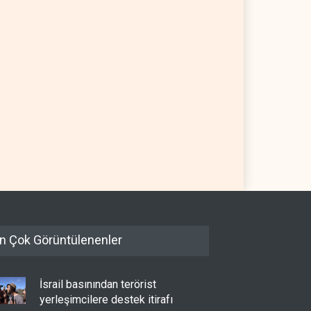
omberg: Türkiye
ABD Genelkurmay Başkanı:
deniz'deki gemi trafiğini
Hava gücü Trump'ın
tlamaya başladı
hedeflerine yetmez
İYE
07 Ağustos 2026
BATI YARIM KÜRE
07 Ağustos 2026
n Çok Görüntülenenler
İsrail basınından terörist
yerleşimcilere destek itirafı