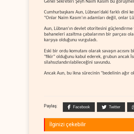
Genel Sekreteri Şeyh Naim Kasım bu görüşmeler
Cumhurbaşkanı Aun, Lübnan'daki farklı dini kes
"Onlar Naim Kasım’ın adamları değil, onlar Lü
Aun, Lübnan'ın devlet otoritesini güçlendirme v
bahaneleri azaltma çabalarının bir parçası ola
karşıya olduğunu vurguladı.
Eski bir ordu komutanı olarak savaşın acısını bi
"fikir" olduğunu kabul ederek, grubun ancak İs
silahsızlandırılabileceğini savundu.
Ancak Aun, bu ikna sürecinin "bedelinin ağır 
Paylaş:
Facebook
Twitter
İlginizi çekebilir