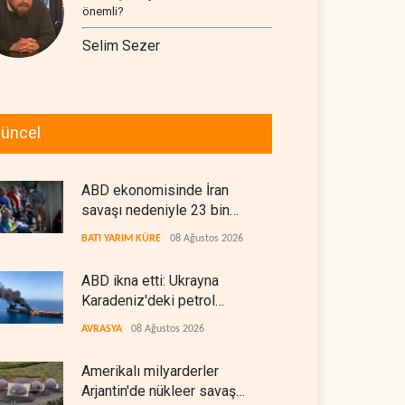
önemli?
Selim Sezer
üncel
ABD ekonomisinde İran
savaşı nedeniyle 23 bin
istihdam kaybı yaşandı
BATI YARIM KÜRE
08 Ağustos 2026
ABD ikna etti: Ukrayna
Karadeniz'deki petrol
tankerlerini vurmayacak
AVRASYA
08 Ağustos 2026
Amerikalı milyarderler
Arjantin'de nükleer savaş