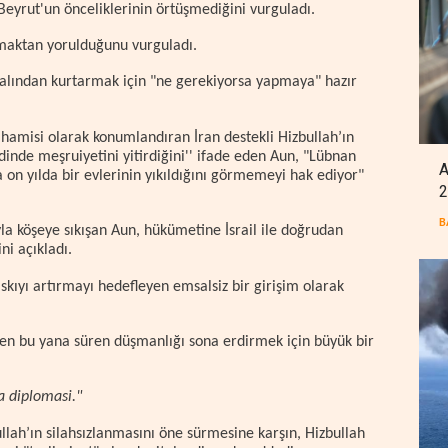
Beyrut'un önceliklerinin örtüşmediğini vurguladı.
olmaktan yorulduğunu vurguladı.
alından kurtarmak için "ne gerekiyorsa yapmaya" hazır
n hamisi olarak konumlandıran İran destekli Hizbullah’ın
zdinde meşruiyetini yitirdiğini'' ifade eden Aun, "Lübnan
A
a on yılda bir evlerinin yıkıldığını görmemeyi hak ediyor"
2
B
ıyla köşeye sıkışan Aun, hükümetine İsrail ile doğrudan
ni açıkladı.
skıyı artırmayı hedefleyen emsalsiz bir girişim olarak
den bu yana süren düşmanlığı sona erdirmek için büyük bir
a diplomasi."
ullah’ın silahsızlanmasını öne sürmesine karşın, Hizbullah