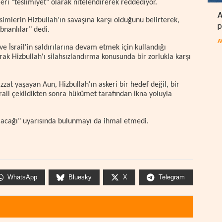
i "teslimiyet" olarak nitelendirerek reddediyor.
A
imlerin Hizbullah'ın savaşına karşı olduğunu belirterek,
p
bnanlılar" dedi.
A
e İsrail'in saldırılarına devam etmek için kullandığı
rak Hizbullah'ı silahsızlandırma konusunda bir zorlukla karşı
zzat yaşayan Aun, Hizbullah'ın askeri bir hedef değil, bir
rail çekildikten sonra hükümet tarafından ikna yoluyla
olacağı" uyarısında bulunmayı da ihmal etmedi.
WhatsApp
Bluesky
X
Telegram