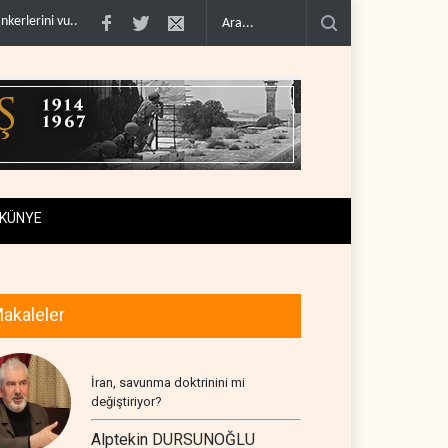
 sığın..
Bloomberg: Türkiye Karadeniz'deki gemi trafiğini kısıtla..
ABD Gene
KÜNYE
akaleler
İran, savunma doktrinini mi
değiştiriyor?
Alptekin DURSUNOĞLU