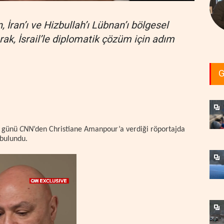
ran’ı ve Hizbullah’ı Lübnan’ı bölgesel
ak, İsrail’le diplomatik çözüm için adım
G
a günü
CNN
’den Christiane Amanpour’a verdiği röportajda
 bulundu.