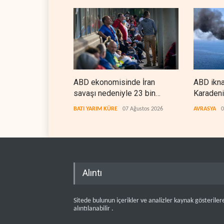
ABD ekonomisinde İran
ABD ikna
savaşı nedeniyle 23 bin
Karadeni
istihdam kaybı yaşandı
tankerle
BATI YARIM KÜRE
07 Ağustos 2026
AVRASYA
0
Alıntı
Sitede bulunun içerikler ve analizler kaynak gösteriler
alıntılanabilir .