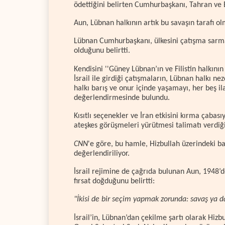
ödettiğini belirten Cumhurbaşkanı, Tahran ve 
Aun, Lübnan halkının artık bu savaşın tarafı 
Lübnan Cumhurbaşkanı, ülkesini çatışma sarm
olduğunu belirtti.
Kendisini ''Güney Lübnan’ın ve Filistin halkını
İsrail ile girdiği çatışmaların, Lübnan halkı ne
halkı barış ve onur içinde yaşamayı, her beş il
değerlendirmesinde bulundu.
Kısıtlı seçenekler ve İran etkisini kırma çabas
ateşkes görüşmeleri yürütmesi talimatı verdiği
CNN
'e göre, bu hamle, Hizbullah üzerindeki ba
değerlendiriliyor.
İsrail rejimine de çağrıda bulunan Aun, 1948’
fırsat doğduğunu belirtti:
"İkisi de bir seçim yapmak zorunda: savaş ya d
İsrail’in, Lübnan’dan çekilme şartı olarak Hizb