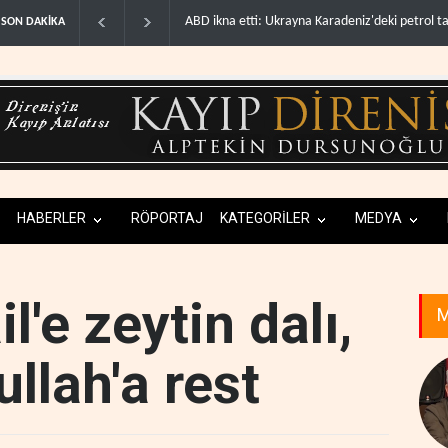
Amerikalı milyarderler Arjantin'de nükleer savaş
SON DAKİKA
HABERLER
RÖPORTAJ
KATEGORİLER
MEDYA
l'e zeytin dalı,
M
ullah'a rest