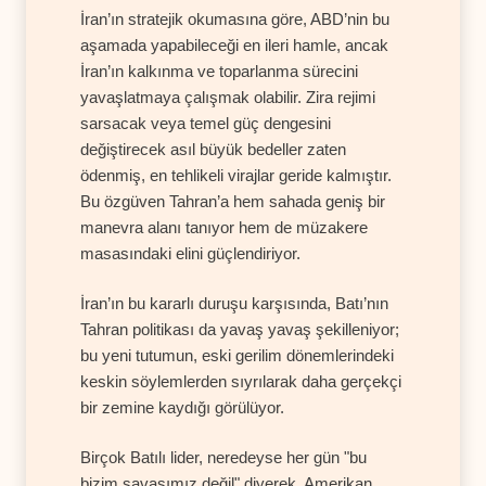
İran’ın stratejik okumasına göre, ABD’nin bu
aşamada yapabileceği en ileri hamle, ancak
İran’ın kalkınma ve toparlanma sürecini
yavaşlatmaya çalışmak olabilir. Zira rejimi
sarsacak veya temel güç dengesini
değiştirecek asıl büyük bedeller zaten
ödenmiş, en tehlikeli virajlar geride kalmıştır.
Bu özgüven Tahran’a hem sahada geniş bir
manevra alanı tanıyor hem de müzakere
masasındaki elini güçlendiriyor.
İran’ın bu kararlı duruşu karşısında, Batı’nın
Tahran politikası da yavaş yavaş şekilleniyor;
bu yeni tutumun, eski gerilim dönemlerindeki
keskin söylemlerden sıyrılarak daha gerçekçi
bir zemine kaydığı görülüyor.
Birçok Batılı lider, neredeyse her gün "bu
bizim savaşımız değil" diyerek, Amerikan