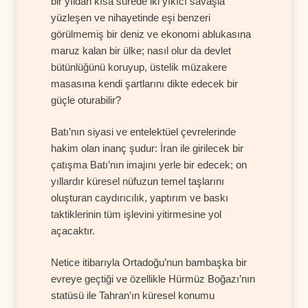
bir yıldan kısa sürede iki yıkıcı savaşla
yüzleşen ve nihayetinde eşi benzeri
görülmemiş bir deniz ve ekonomi ablukasına
maruz kalan bir ülke; nasıl olur da devlet
bütünlüğünü koruyup, üstelik müzakere
masasına kendi şartlarını dikte edecek bir
güçle oturabilir?
Batı’nın siyasi ve entelektüel çevrelerinde
hakim olan inanç şudur: İran ile girilecek bir
çatışma Batı’nın imajını yerle bir edecek; on
yıllardır küresel nüfuzun temel taşlarını
oluşturan caydırıcılık, yaptırım ve baskı
taktiklerinin tüm işlevini yitirmesine yol
açacaktır.
Netice itibarıyla Ortadoğu’nun bambaşka bir
evreye geçtiği ve özellikle Hürmüz Boğazı’nın
statüsü ile Tahran’ın küresel konumu