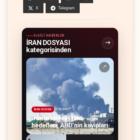
X
Telegram
İLGILI HABERLER
İRAN DOSYASI
kategorisinden
↗
02.08.2026
İRAN DOSYASI
İran’ın Kuveyt’teki
hedefleri, ABD’nin kayıpları