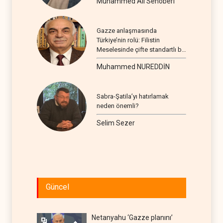
Muhammed Ali Senoberi
Gazze anlaşmasında
Türkiye’nin rolü: Filistin
Meselesinde çifte standartlı bir
seyir
Muhammed NUREDDİN
Sabra-Şatila’yı hatırlamak
neden önemli?
Selim Sezer
Güncel
Netanyahu ‘Gazze planını’