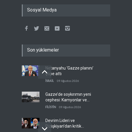
Sosyal Medya
Son yüklemeler
Netanyahu ‘Gazze planını’
çöpe attı
İSRAİL
09 Ağustos 2026
Gazze’de soykırımın yeni
cephesi: Kamyonlar ve
sürücüler de hedefte
FİLİSTİN
09 Ağustos 2026
Devrim Lideri ve
Pizişkiyan’dan kritik
görüşme