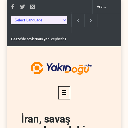
rüc�..
Devrim Lideri ve Pizişkiyan’dan kritik görüşme..
Yemen’den Suudi des
İran, savaş