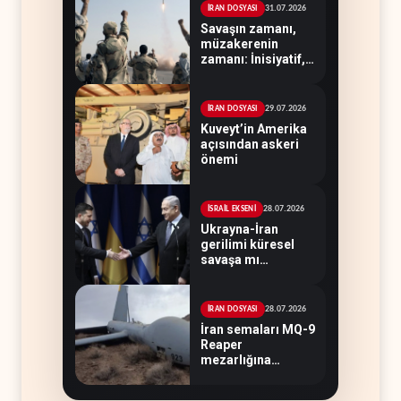
31.07.2026
İRAN DOSYASI
Savaşın zamanı,
müzakerenin
zamanı: İnisiyatif,
Tahran'ın elinde
29.07.2026
İRAN DOSYASI
Kuveyt’in Amerika
açısından askeri
önemi
28.07.2026
İSRAİL EKSENİ
Ukrayna-İran
gerilimi küresel
savaşa mı
evriliyor?
28.07.2026
İRAN DOSYASI
İran semaları MQ-9
Reaper
mezarlığına
dönüştü