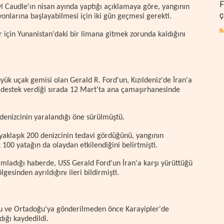
F
l Caudle'ın nisan ayında yaptığı açıklamaya göre, yangının
ç
nlarına başlayabilmesi için iki gün geçmesi gerekti.
B
 için Yunanistan'daki bir limana gitmek zorunda kaldığını
k uçak gemisi olan Gerald R. Ford'un, Kızıldeniz'de İran'a
 destek verdiği sırada 12 Mart'ta ana çamaşırhanesinde
denizcinin yaralandığı öne sürülmüştü.
yaklaşık 200 denizcinin tedavi gördüğünü, yangının
100 yatağın da olaydan etkilendiğini belirtmişti.
ımladığı haberde, USS Gerald Ford'un İran'a karşı yürüttüğü
esinden ayrıldığını ileri bildirmişti.
u ve Ortadoğu'ya gönderilmeden önce Karayipler'de
ığı kaydedildi.