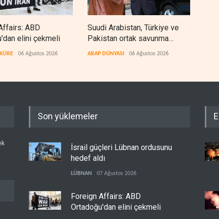
Affairs: ABD
Suudi Arabistan, Türkiye ve
ABD,
'dan elini çekmeli
Pakistan ortak savunma
petr
anlaşması imzaladı
kez
 KÜRE
06 Ağustos 2026
ARAP DÜNYASI
06 Ağustos 2026
BATI
Son yüklemeler
E
ek
İsrail güçleri Lübnan ordusunu
hedef aldı
LÜBNAN
07 Ağustos 2026
Foreign Affairs: ABD
Ortadoğu'dan elini çekmeli