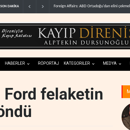
Suudi Arabistan, Türkiye ve Pakistan ortak sa
SON DAKİKA
HABERLER
RÖPORTAJ
KATEGORİLER
MEDYA
 Ford felaketin
M
döndü