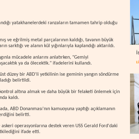
llandığı yatakhanelerdeki ranzaların tamamen tahrip olduğu
ış ve eğrilmiş metal parçalarının kaldığı, tavanın büyük
rın sarktığı ve alanın kül yığınlarıyla kaplandığı aktarıldı.
İ
ngınla mücadele anlarını anlatırken, "Gemiyi
L
caktık ya da ölecektik." ifadelerini kullandı.
i üst düzey bir ABD'li yetkilinin ise geminin yangın söndürme
dığı belirtildi.
ontrol altına almak ve daha büyük bir felaketi önlemek için
nda kaldı.
lamada, ABD Donanması'nın kamuoyuna yaptığı açıklamanın
diğini belirtti.
ABD askeri operasyonlarına destek veren USS Gerald Ford'daki
ilediğini ifade etti.