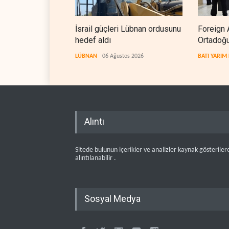
İsrail güçleri Lübnan ordusunu
Foreign 
hedef aldı
Ortadoğu
LÜBNAN
06 Ağustos 2026
BATI YARIM
Alıntı
Sitede bulunun içerikler ve analizler kaynak gösteriler
alıntılanabilir .
Sosyal Medya