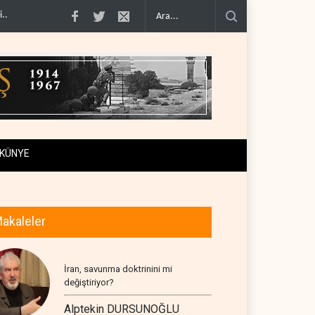
vunma anlaşma..
ABD, Suudi Arabistan'dan petrol ithalatını 40 yıl sonra i..
Ga
KÜNYE
akaleler
İran, savunma doktrinini mi
değiştiriyor?
Alptekin DURSUNOĞLU