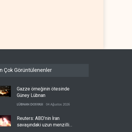
 Suudi Arabistan'dan
Galibaf, Trump'ın tehdit ve
ol ithalatını 40 yıl sonra ilk
müzakere mesajlarıyla alay
 durdurdu
etti
 YARIM KÜRE
06 Ağustos 2026
İRAN
06 Ağustos 2026
n Çok Görüntülenenler
Gazze örneğinin ötesinde
Güney Lübnan
LÜBNAN DOSYASI
04 Ağustos 2026
Reuters: ABD’nin İran
savaşındaki uzun menzilli
füze stokları tükenme