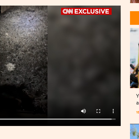
Y
a
Y