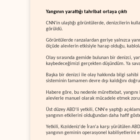
Yangının yarattığı tahribat ortaya çıktı
CNN'in ulaştığı görüntülerde, denizcilerin ku
görüldü.
Görüntülerde ranzalardan geriye yalnızca yanm
ölçüde alevlerin etkisiyle harap olduğu, kablola
Olay sırasında gemide bulunan bir denizci, ya
kaybedeceğimizi gerçekten düşündüm. Ya savaşa
Başka bir denizci ile olay hakkında bilgi sahib
sisteminin tamamen devre dışı kaldığını doğrula
Habere göre, bu nedenle mürettebat, yangını k
alevlerle manuel olarak mücadele etmek zoru
Üst düzey ABD'li yetkili, CNN'e yaptığı açık
yangının etkilerini olduğundan daha hafif göster
Yetkili, Kızıldeniz'de İran'a karşı yürütülen 
yangının geminin operasyonel kabiliyetlerini etk