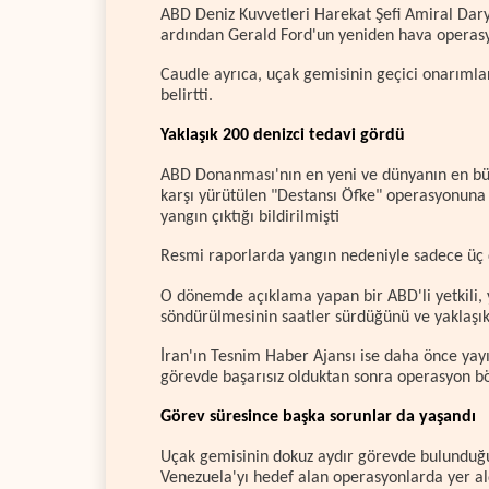
ABD Deniz Kuvvetleri Harekat Şefi Amiral Dary
ardından Gerald Ford'un yeniden hava operasyo
Caudle ayrıca, uçak gemisinin geçici onarımlar
belirtti.
Yaklaşık 200 denizci tedavi gördü
ABD Donanması'nın en yeni ve dünyanın en büyü
karşı yürütülen "Destansı Öfke" operasyonuna
yangın çıktığı bildirilmişti
Resmi raporlarda yangın nedeniyle sadece üç 
O dönemde açıklama yapan bir ABD'li yetkili, 
söndürülmesinin saatler sürdüğünü ve yaklaşık 
İran'ın Tesnim Haber Ajansı ise daha önce yay
görevde başarısız olduktan sonra operasyon bölg
Görev süresince başka sorunlar da yaşandı
Uçak gemisinin dokuz aydır görevde bulunduğ
Venezuela'yı hedef alan operasyonlarda yer ald