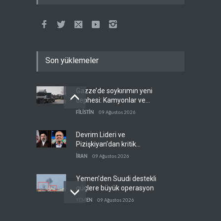
Son yüklemeler
Gazze’de soykırımın yeni
cephesi: Kamyonlar ve
sürücüler de hedefte
FİLİSTİN
09 Ağustos 2026
Devrim Lideri ve
Pizişkiyan’dan kritik
görüşme
İRAN
09 Ağustos 2026
Yemen’den Suudi destekli
güçlere büyük operasyon
YEMEN
09 Ağustos 2026