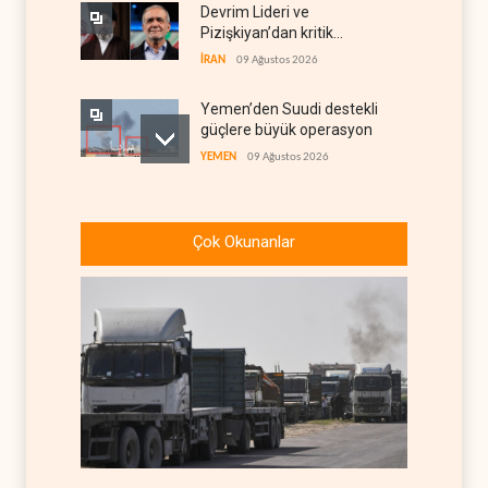
Devrim Lideri ve
Pizişkiyan’dan kritik
görüşme
İRAN
09 Ağustos 2026
Yemen’den Suudi destekli
güçlere büyük operasyon
YEMEN
09 Ağustos 2026
Grönland’da izinsiz sondaj
hamlesi
Çok Okunanlar
BATI YARIM KÜRE
09 Ağustos 2026
Arakçi: ‘İran, tüm baskılara
rağmen direnişini
sürdürecek’
İRAN
09 Ağustos 2026
Yemen, Aramco’yu vurdu
YEMEN
09 Ağustos 2026