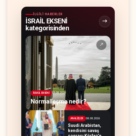
İLGILI HABERLER
İSRAİL EKSENİ
kategorisinden
↗
09.08.2026
İSRAİL EKSENİ
Normalleşme nedir?
08.08.2026
ANALİZLER
Suudi Arabistan,
kendisini savaş
sonrası Körfez'e