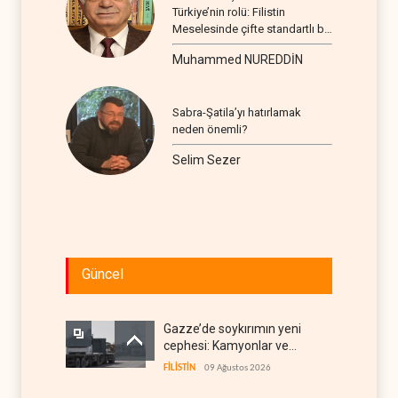
Türkiye’nin rolü: Filistin
Meselesinde çifte standartlı bir
seyir
Muhammed NUREDDİN
Sabra-Şatila’yı hatırlamak
neden önemli?
Selim Sezer
Güncel
Gazze’de soykırımın yeni
cephesi: Kamyonlar ve
sürücüler de hedefte
FİLİSTİN
09 Ağustos 2026