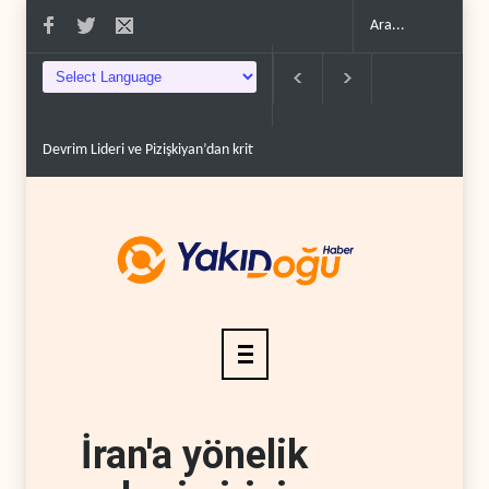
şme..
Yemen’den Suudi destekli güçlere büyük operasyon..
Grönland’da izin
İran'a yönelik