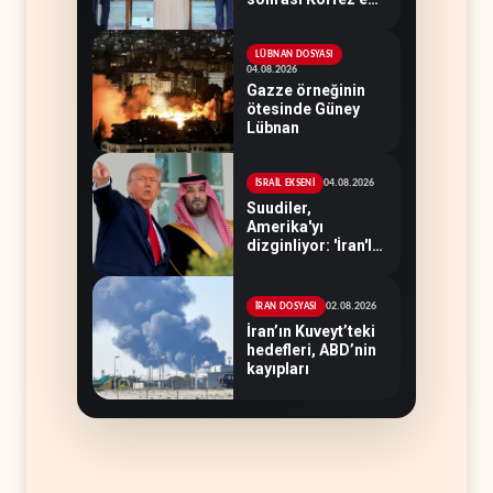
hazırlıyor
LÜBNAN DOSYASI
04.08.2026
Gazze örneğinin
ötesinde Güney
Lübnan
04.08.2026
İSRAİL EKSENİ
Suudiler,
Amerika'yı
dizginliyor: 'İran'la
savaşı kaldıracak
gücümüz yok'
02.08.2026
İRAN DOSYASI
İran’ın Kuveyt’teki
hedefleri, ABD’nin
kayıpları