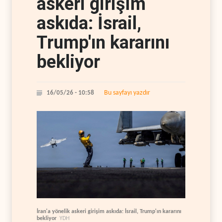
askeri girişim
askıda: İsrail,
Trump'ın kararını
bekliyor
Bu sayfayı yazdır
16/05/26 - 10:58
İran'a yönelik askeri girişim askıda: İsrail, Trump'ın kararını
bekliyor
YDH