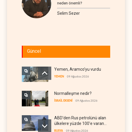
neden önemli?
Selim Sezer
Güncel
Yemen, Aramco’yu vurdu
YEMEN
09 Ağustos 2026
Normalleşme nedir?
İSRAİL EKSENİ
09 Ağustos 2026
ABD'den Rus petrolünü alan
ülkelere yüzde 100'e varan
gümrük vergisi
RUSYA
09 Ağustos 2026