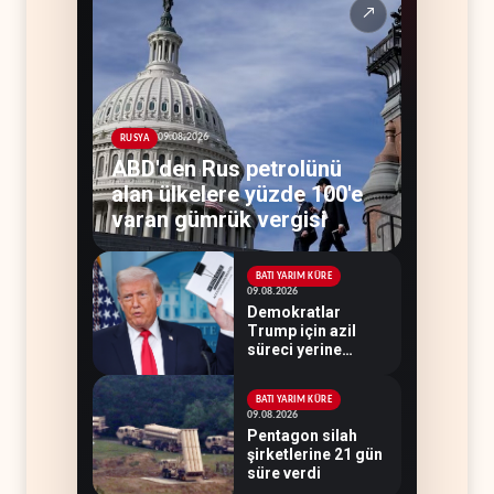
↗
09.08.2026
RUSYA
ABD'den Rus petrolünü
alan ülkelere yüzde 100'e
varan gümrük vergisi
BATI YARIM KÜRE
09.08.2026
Demokratlar
Trump için azil
süreci yerine
soruşturma
hazırlıyor
BATI YARIM KÜRE
09.08.2026
Pentagon silah
şirketlerine 21 gün
süre verdi