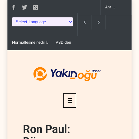
Normalleşme nedir?..
ABD'den Rus petrolünü alan ülkelere yüzde 100
Ron Paul: