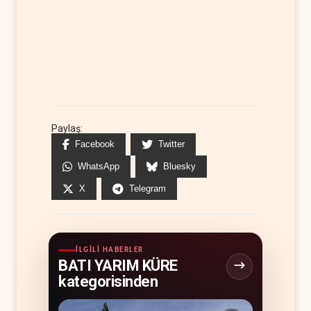
Paylaş:
Facebook
Twitter
WhatsApp
Bluesky
X
Telegram
İLGILI HABERLER
BATI YARIM KÜRE
kategorisinden