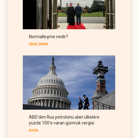
Umman: Hürmüz
görüşmeleri yapıcı ilerliyor
İRAN
09 Ağustos 2026
Normalleşme nedir?
Nüceba Hareketi: Suudi
rejimiyle uzlaşma yok,
İSRAİL EKSENİ
misilleme var
IRAK
09 Ağustos 2026
ABD'den Rus petrolünü alan ülkelere
yüzde 100'e varan gümrük vergisi
RUSYA