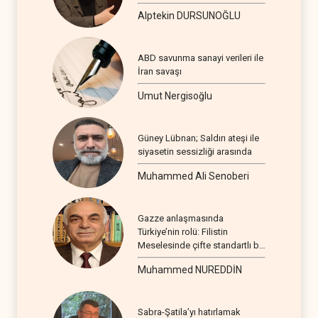
Alptekin DURSUNOĞLU
ABD savunma sanayi verileri ile
İran savaşı
Umut Nergisoğlu
Güney Lübnan; Saldırı ateşi ile
siyasetin sessizliği arasında
Muhammed Ali Senoberi
Gazze anlaşmasında
Türkiye’nin rolü: Filistin
Meselesinde çifte standartlı bir
seyir
Muhammed NUREDDİN
Sabra-Şatila’yı hatırlamak