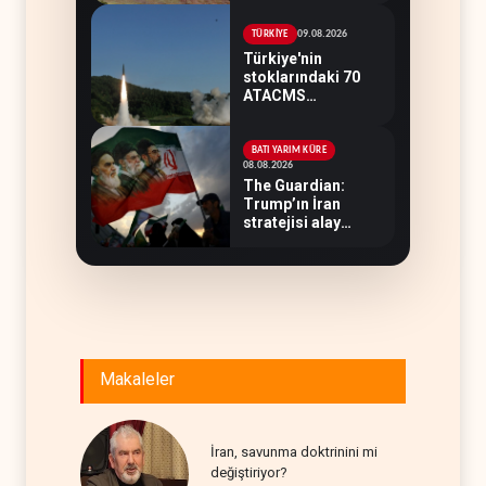
09.08.2026
TÜRKİYE
Türkiye'nin
stoklarındaki 70
ATACMS
Ukrayna'ya
devredilecek
BATI YARIM KÜRE
08.08.2026
The Guardian:
Trump’ın İran
stratejisi alay
konusu oldu
Makaleler
İran, savunma doktrinini mi
değiştiriyor?