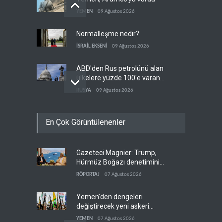
YEMEN
09 Ağustos 2026
Normalleşme nedir?
İSRAİL EKSENİ
09 Ağustos 2026
ABD'den Rus petrolünü alan
ülkelere yüzde 100'e varan
gümrük vergisi
RUSYA
09 Ağustos 2026
Demokratlar Trump için azil
En Çok Görüntülenenler
süreci yerine soruşturma
hazırlıyor
BATI YARIM KÜRE
09 Ağustos 2026
Gazeteci Magnier: Trump,
Hürmüz krizi Guyana ve
Hürmüz Boğazı denetimini
Afrika'daki petrol
doğrudan İran ve Umman'a
üreticilerine yaradı
RÖPORTAJ
07 Ağustos 2026
AFRİKA
09 Ağustos 2026
teslim etti
Yemen’den dengeleri
değiştirecek yeni askeri
denklem
YEMEN
07 Ağustos 2026