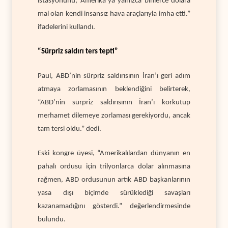
istasyonunu, Amerika’ya yalnızca binlerce dolara
mal olan kendi insansız hava araçlarıyla imha etti.”
ifadelerini kullandı.
“Sürpriz saldırı ters tepti”
Paul, ABD’nin sürpriz saldırısının İran’ı geri adım
atmaya zorlamasının beklendiğini belirterek,
“ABD’nin sürpriz saldırısının İran’ı korkutup
merhamet dilemeye zorlaması gerekiyordu, ancak
tam tersi oldu.” dedi.
Eski kongre üyesi, “Amerikalılardan dünyanın en
pahalı ordusu için trilyonlarca dolar alınmasına
rağmen, ABD ordusunun artık ABD başkanlarının
yasa dışı biçimde sürüklediği savaşları
kazanamadığını gösterdi.” değerlendirmesinde
bulundu.