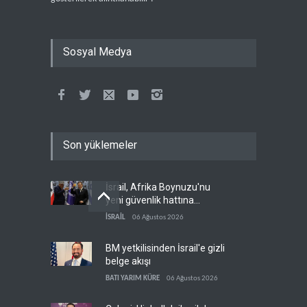
Sosyal Medya
Son yüklemeler
İsrail, Afrika Boynuzu'nu
yeni güvenlik hattına
dönüştürüyor
İSRAİL
06 Ağustos 2026
BM yetkilisinden İsrail'e gizli
belge akışı
BATI YARIM KÜRE
06 Ağustos 2026