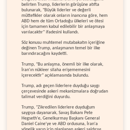
belirten Trump, liderlerin görüşüne atıfta
bulunarak, "Büyük liderler ve değerli
müttefikler olarak onların inancına göre, hem
ABD hem de tüm Ortadoğu ülkeleri ve ötesi
için tamamen kabul edilebilir bir anlaşmaya
varılacaktır" ifadesini kullandı.
Söz konusu muhtemel mutabakatın içeriğine
değinen Trump, anlaşmanın temel bir ilke
barındıracağını kaydetti.
Trump, "Bu anlaşma, önemli bir ilke olarak,
İran'ın nükleer silaha erişememesini
içerecektir" açıklamasında bulundu.
Trump, adı geçen liderlere duyduğu saygı
çerçevesinde askeri mekanizmalara doğrudan
talimat verdiğini duyurdu.
Trump, "Zikredilen liderlere duyduğum
saygıya dayanarak, Savaş Bakanı Pete
Hegseth'e, Genelkurmay Başkanı General
Daniel Caine'ye ve ABD ordusuna, İran'a
yönelik yarın için planlanan askeri saldırıyı