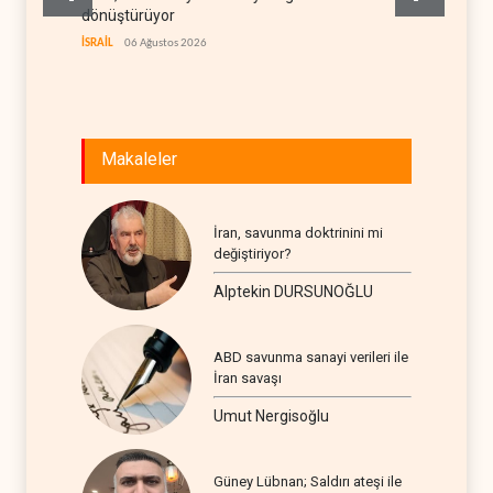
dönüştürüyor
BATI YAR
İSRAİL
06 Ağustos 2026
Makaleler
İran, savunma doktrinini mi
değiştiriyor?
Alptekin DURSUNOĞLU
ABD savunma sanayi verileri ile
İran savaşı
Umut Nergisoğlu
Güney Lübnan; Saldırı ateşi ile