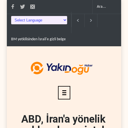
BM yetkilisinden İsrail'e gizli belge akışı..
Colani, Hizbullah ile silah bır
ABD, İran'a yönelik