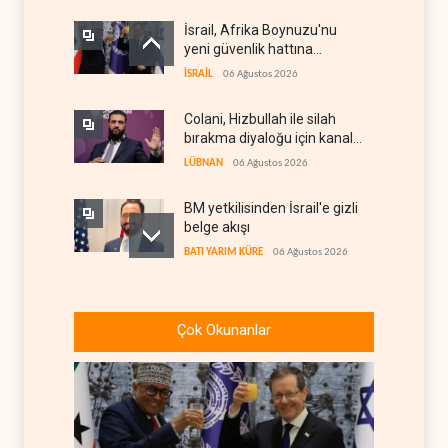
İsrail, Afrika Boynuzu'nu
yeni güvenlik hattına
dönüştürüyor
İSRAİL
06 Ağustos 2026
Colani, Hizbullah ile silah
bırakma diyaloğu için kanal
arıyor
LÜBNAN
06 Ağustos 2026
BM yetkilisinden İsrail'e gizli
belge akışı
BATI YARIM KÜRE
06 Ağustos 2026
Uluslararası rapor: İsrail'in
Lübnanlı gazeteciyi
Çok Okunanlar
öldürmesi savaş suçu
LÜBNAN
06 Ağustos 2026
İsrail basını: Trump'ın İran
politikasındaki ertelemeler
ABD seçimlerini riske atıyor
BATI YARIM KÜRE
06 Ağustos 2026