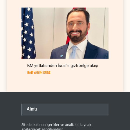
BM yetkilisinden İsrail'e gizli belge akışı
BATI YARIM KÜRE
Alıntı
Sitede bulunun içerikler ve analizler kaynak
gösterilerek alıntılanabilir .