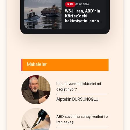
08.08.2026
İRAN
WSJ: İran, ABD’nin
Körfez’deki
hakimiyetini sona
erdiriyor
Makaleler
İran, savunma doktrinini mi
değiştiriyor?
Alptekin DURSUNOĞLU
ABD savunma sanayi verileri ile
İran savaşı