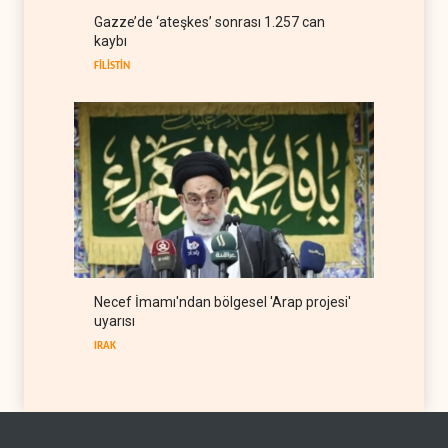
ABD Genelkurmay Başkanı:
Gazze’de ‘ateşkes’ sonrası 1.257 can
Hava gücü Trump'ın
kaybı
hedeflerine yetmez
BATI YARIM KÜRE
08 Ağustos 2026
FİLİSTİN
Necef İmamı'ndan bölgesel 'Arap projesi'
uyarısı
IRAK