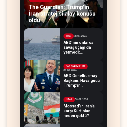
The Guardian: Trump’ın
İran stratejisi alay konusu
oldu
08.08.2026
İRAN
ABD’nin onlarca
savaş uçağı da
yetmedi:
Hürmüz’de gemi
vuruldu
BATI YARIM KÜRE
08.08.2026
ABD Genelkurmay
Başkanı: Hava gücü
Trump'ın
hedeflerine yetmez
08.08.2026
İSRAİL
Mossad’ın İran'a
karşı Kürt planı
neden çöktü?