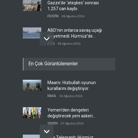
Gazze’de ‘ateşkes’ sonrası
1.257 can kaybı
FİLİSTİN
08 Ağustos 2026
ABD’nin onlarca savaş uçağı
da yetmedi: Hürmüz’de
gemi vuruldu
İRAN
08 Ağustos 2026
Necef İmamı'ndan bölgesel
En Çok Görüntülenenler
'Arap projesi' uyarısı
IRAK
08 Ağustos 2026
Maariv: Hizbullah oyunun
Mossad’ın İran'a karşı Kürt
kurallarını değiştiriyor
planı neden çöktü?
İSRAİL
06 Ağustos 2026
İSRAİL
08 Ağustos 2026
Yemen’den dengeleri
değiştirecek yeni askeri
denklem
YEMEN
07 Ağustos 2026
The Telegraph: Hürmüz