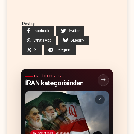
Paylaş:
Facebook
Twitter
WhatsApp
Bluesky
X
Telegram
İLGILI HABERLER
İRAN kategorisinden
↗
08.08.2026
BATI YARIM KÜRE