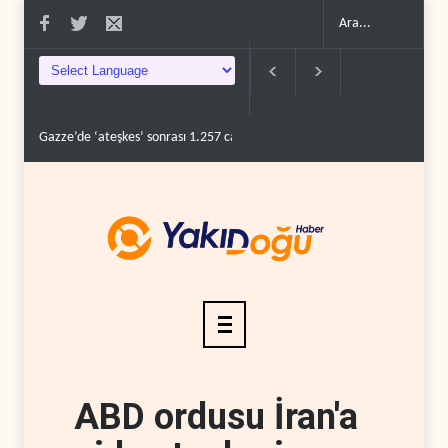
Gazze’de ‘ateşkes’ sonrası 1.257 can kaybı..
ABD’nin onlarca savaş uça
ABD ordusu İran'a