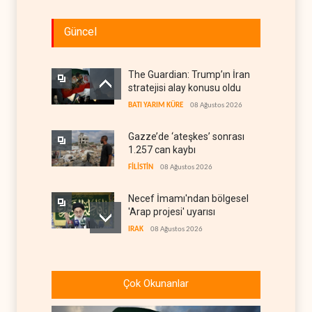
Güncel
The Guardian: Trump’ın İran
stratejisi alay konusu oldu
BATI YARIM KÜRE
08 Ağustos 2026
Gazze’de ‘ateşkes’ sonrası
1.257 can kaybı
FİLİSTİN
08 Ağustos 2026
Necef İmamı'ndan bölgesel
'Arap projesi' uyarısı
IRAK
08 Ağustos 2026
ABD’nin onlarca savaş uçağı
da yetmedi: Hürmüz’de
Çok Okunanlar
gemi vuruldu
İRAN
08 Ağustos 2026