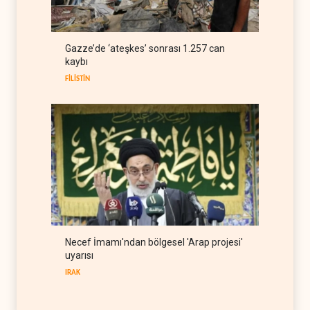
kısıtlamaya başladı
TÜRKİYE
08 Ağustos 2026
ABD Genelkurmay Başkanı:
Gazze’de ‘ateşkes’ sonrası 1.257 can
Hava gücü Trump'ın
kaybı
hedeflerine yetmez
BATI YARIM KÜRE
08 Ağustos 2026
FİLİSTİN
Necef İmamı'ndan bölgesel 'Arap projesi'
uyarısı
IRAK