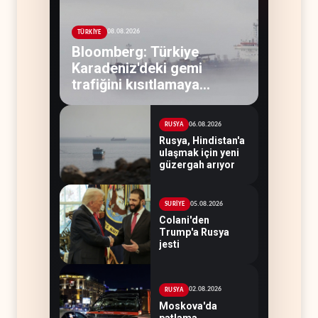
08.08.2026
TÜRKİYE
Bloomberg: Türkiye
Karadeniz'deki gemi
trafiğini kısıtlamaya
başladı
06.08.2026
RUSYA
Rusya, Hindistan'a
ulaşmak için yeni
güzergah arıyor
05.08.2026
SURİYE
Colani'den
Trump'a Rusya
jesti
02.08.2026
RUSYA
Moskova'da
patlama