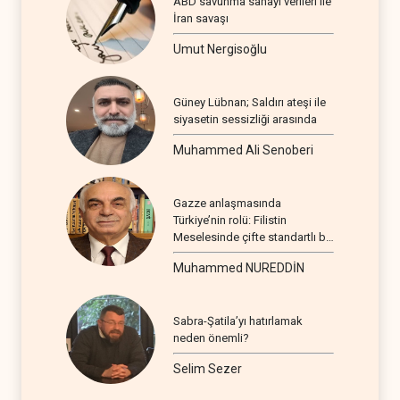
ABD savunma sanayi verileri ile
İran savaşı
Umut Nergisoğlu
Güney Lübnan; Saldırı ateşi ile
siyasetin sessizliği arasında
Muhammed Ali Senoberi
Gazze anlaşmasında
Türkiye’nin rolü: Filistin
Meselesinde çifte standartlı bir
seyir
Muhammed NUREDDİN
Sabra-Şatila’yı hatırlamak
neden önemli?
Selim Sezer