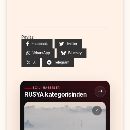
Paylaş:
Facebook
Twitter
WhatsApp
Bluesky
X
Telegram
İLGILI HABERLER
RUSYA kategorisinden
↗