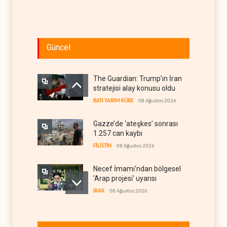
Güncel
The Guardian: Trump’ın İran
stratejisi alay konusu oldu
BATI YARIM KÜRE
08 Ağustos 2026
Gazze’de ‘ateşkes’ sonrası
1.257 can kaybı
FİLİSTİN
08 Ağustos 2026
Necef İmamı'ndan bölgesel
'Arap projesi' uyarısı
IRAK
08 Ağustos 2026
ABD’nin onlarca savaş uçağı
da yetmedi: Hürmüz’de