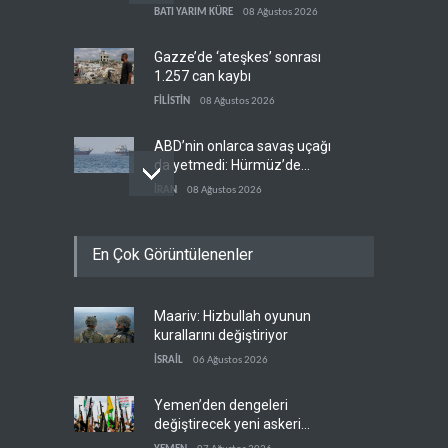
BATI YARIM KÜRE
08 Ağustos 2026
Gazze’de ‘ateşkes’ sonrası
1.257 can kaybı
FİLİSTİN
08 Ağustos 2026
ABD’nin onlarca savaş uçağı
da yetmedi: Hürmüz’de
gemi vuruldu
İRAN
08 Ağustos 2026
Necef İmamı'ndan bölgesel
En Çok Görüntülenenler
'Arap projesi' uyarısı
IRAK
08 Ağustos 2026
Maariv: Hizbullah oyunun
Mossad’ın İran'a karşı Kürt
kurallarını değiştiriyor
planı neden çöktü?
İSRAİL
06 Ağustos 2026
İSRAİL
08 Ağustos 2026
Yemen’den dengeleri
değiştirecek yeni askeri
denklem