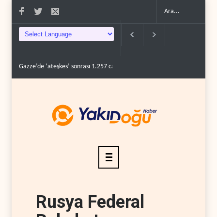
Gazze’de ‘ateşkes’ sonrası 1.257 can kaybı..
ABD’nin onlarca savaş uçağı
Rusya Federal