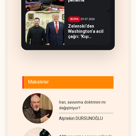
29.07.2026
RUSYA
Zelenski’den
Washington’a acil
çağrı: 'Kışı
atlatamayız'
Makaleler
İran, savunma doktrinini mi
değiştiriyor?
Alptekin DURSUNOĞLU