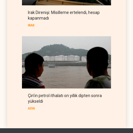
ABD, Suudi Arabistan'dan
petrol ithalatını 40 yıl sonra
Irak Direnişi: Misilleme ertelendi, hesap
ilk kez durdurdu
BATI YARIM KÜRE
07 Ağustos 2026
kapanmadı
IRAK
Çin'in petrol ithalatı on yıllık dipten sonra
yükseldi
ASYA