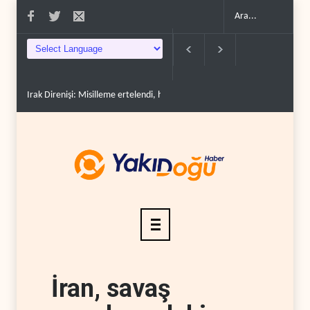
 Direnişi: Misilleme ertelendi, hesap kapanmadı..
Çin'in petrol ithalatı on yıll
İran, savaş