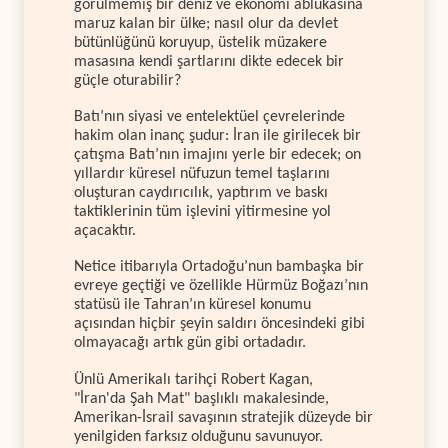
görülmemiş bir deniz ve ekonomi ablukasına
maruz kalan bir ülke; nasıl olur da devlet
bütünlüğünü koruyup, üstelik müzakere
masasına kendi şartlarını dikte edecek bir
güçle oturabilir?
Batı’nın siyasi ve entelektüel çevrelerinde
hakim olan inanç şudur: İran ile girilecek bir
çatışma Batı’nın imajını yerle bir edecek; on
yıllardır küresel nüfuzun temel taşlarını
oluşturan caydırıcılık, yaptırım ve baskı
taktiklerinin tüm işlevini yitirmesine yol
açacaktır.
Netice itibarıyla Ortadoğu’nun bambaşka bir
evreye geçtiği ve özellikle Hürmüz Boğazı’nın
statüsü ile Tahran’ın küresel konumu
açısından hiçbir şeyin saldırı öncesindeki gibi
olmayacağı artık gün gibi ortadadır.
Ünlü Amerikalı tarihçi Robert Kagan,
"İran'da Şah Mat" başlıklı makalesinde,
Amerikan-İsrail savaşının stratejik düzeyde bir
yenilgiden farksız olduğunu savunuyor.