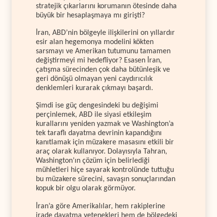
stratejik çıkarlarını korumanın ötesinde daha
büyük bir hesaplaşmaya mı girişti?
İran, ABD’nin bölgeyle ilişkilerini on yıllardır
esir alan hegemonya modelini kökten
sarsmayı ve Amerikan tutumunu tamamen
değiştirmeyi mi hedefliyor? Esasen İran,
çatışma sürecinden çok daha bütünleşik ve
geri dönüşü olmayan yeni caydırıcılık
denklemleri kurarak çıkmayı başardı.
Şimdi ise güç dengesindeki bu değişimi
perçinlemek, ABD ile siyasi etkileşim
kurallarını yeniden yazmak ve Washington’a
tek taraflı dayatma devrinin kapandığını
kanıtlamak için müzakere masasını etkili bir
araç olarak kullanıyor. Dolayısıyla Tahran,
Washington’ın çözüm için belirlediği
mühletleri hiçe sayarak kontrolünde tuttuğu
bu müzakere sürecini, savaşın sonuçlarından
kopuk bir olgu olarak görmüyor.
İran’a göre Amerikalılar, hem rakiplerine
irade dayatma yetenekleri hem de bölgedeki