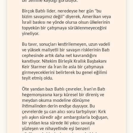
bir zemine kaydığı görülüyor.
Birçok Batılı lider, neredeyse her gün "bu
bizim savaşımız değil" diyerek, Amerikan veya
İsrail baskısı ne yönde olursa olsun ülkelerinin
topyekûn bir çatışmaya sürüklenmeyeceğini
yineliyor.
Bu tavır, sonuçları kestirilemeyen, uzun vadeli
ve yüksek maliyetli bir savaşın risklerinin Batı
cephesinde artık daha net kavrandığını
kanıtlıyor. Nitekim Birleşik Krallık Başbakanı
Keir Starmer da İran ile asla bir çatışmaya
girmeyeceklerini belirterek bu genel eğilimi
teyit etmiş oldu.
Öte yandan bazı Batılı çevreler, İran’ın Batı
hegemonyasına karşı küresel bir direniş ve
meydan okuma modeline dönüşme
ihtimalinden derin endişe duyuyor. Bu
çevrelerde şu can alıcı soru tartışılıyor: Kırk
yılı aşkın süredir ağır ambargolarla boğuşan,
bir yıldan kısa sürede iki yıkıcı savaşla
yüzleşen ve nihayetinde eşi benzeri