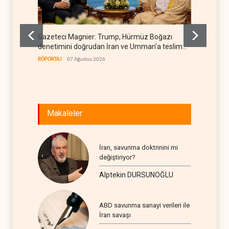
Gazeteci Magnier: Trump, Hürmüz Boğazı
Irak Di
denetimini doğrudan İran ve Umman'a teslim
kapan
etti
RÖPORTAJ
07 Ağustos 2026
IRAK
07
Makaleler
İran, savunma doktrinini mi
değiştiriyor?
Alptekin DURSUNOĞLU
ABD savunma sanayi verileri ile
İran savaşı