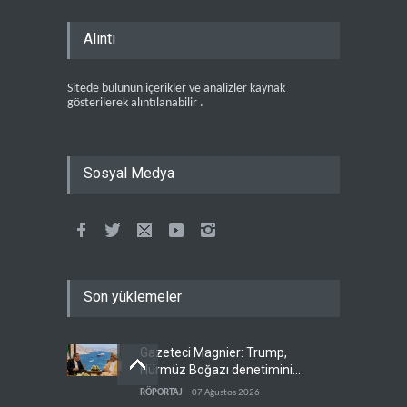
Alıntı
Sitede bulunun içerikler ve analizler kaynak
gösterilerek alıntılanabilir .
Sosyal Medya
Son yüklemeler
Gazeteci Magnier: Trump,
Hürmüz Boğazı denetimini
doğrudan İran ve Umman'a
RÖPORTAJ
07 Ağustos 2026
teslim etti