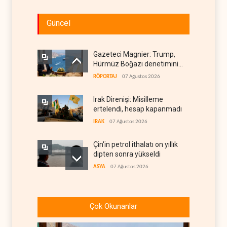
Güncel
Gazeteci Magnier: Trump,
Hürmüz Boğazı denetimini
doğrudan İran ve Umman'a
RÖPORTAJ
07 Ağustos 2026
teslim etti
Irak Direnişi: Misilleme
ertelendi, hesap kapanmadı
IRAK
07 Ağustos 2026
Çin'in petrol ithalatı on yıllık
dipten sonra yükseldi
ASYA
07 Ağustos 2026
BAE, OPEC'ten ayrıldıktan
sonra petrol üretimini rekor
Çok Okunanlar
düzeye çıkardı
ARAP DÜNYASI
07 Ağustos 2026