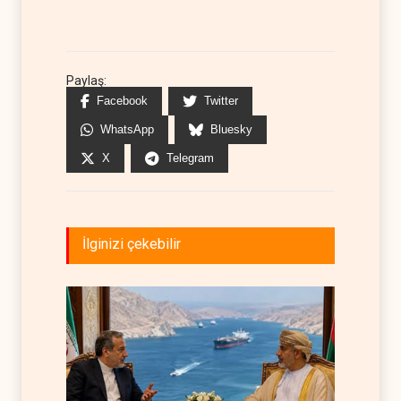
Paylaş:
Facebook
Twitter
WhatsApp
Bluesky
X
Telegram
İlginizi çekebilir