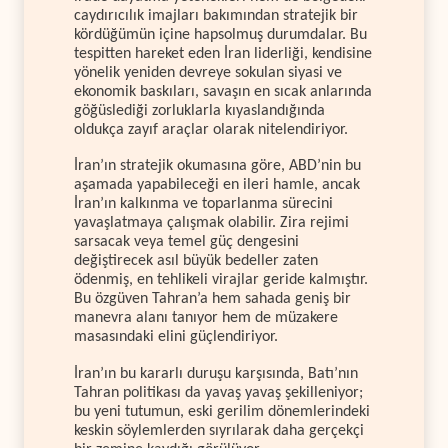
caydırıcılık imajları bakımından stratejik bir
kördüğümün içine hapsolmuş durumdalar. Bu
tespitten hareket eden İran liderliği, kendisine
yönelik yeniden devreye sokulan siyasi ve
ekonomik baskıları, savaşın en sıcak anlarında
göğüslediği zorluklarla kıyaslandığında
oldukça zayıf araçlar olarak nitelendiriyor.
İran’ın stratejik okumasına göre, ABD’nin bu
aşamada yapabileceği en ileri hamle, ancak
İran’ın kalkınma ve toparlanma sürecini
yavaşlatmaya çalışmak olabilir. Zira rejimi
sarsacak veya temel güç dengesini
değiştirecek asıl büyük bedeller zaten
ödenmiş, en tehlikeli virajlar geride kalmıştır.
Bu özgüven Tahran’a hem sahada geniş bir
manevra alanı tanıyor hem de müzakere
masasındaki elini güçlendiriyor.
İran’ın bu kararlı duruşu karşısında, Batı’nın
Tahran politikası da yavaş yavaş şekilleniyor;
bu yeni tutumun, eski gerilim dönemlerindeki
keskin söylemlerden sıyrılarak daha gerçekçi