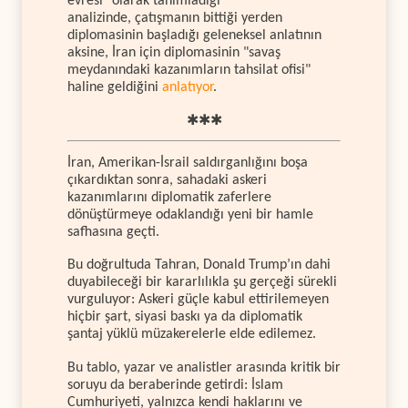
evresi" olarak tanımladığı
analizinde, çatışmanın bittiği yerden
diplomasinin başladığı geleneksel anlatının
aksine, İran için diplomasinin "savaş
meydanındaki kazanımların tahsilat ofisi"
haline geldiğini
anlatıyor
.
✱✱✱
İran, Amerikan-İsrail saldırganlığını boşa
çıkardıktan sonra, sahadaki askeri
kazanımlarını diplomatik zaferlere
dönüştürmeye odaklandığı yeni bir hamle
safhasına geçti.
Bu doğrultuda Tahran, Donald Trump’ın dahi
duyabileceği bir kararlılıkla şu gerçeği sürekli
vurguluyor: Askeri güçle kabul ettirilemeyen
hiçbir şart, siyasi baskı ya da diplomatik
şantaj yüklü müzakerelerle elde edilemez.
Bu tablo, yazar ve analistler arasında kritik bir
soruyu da beraberinde getirdi: İslam
Cumhuriyeti, yalnızca kendi haklarını ve