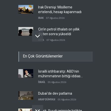
Irak Direnişi: Misilleme
ertelendi, hesap kapanmadı
IRAK
07 Ağustos 2026
Çin'in petrol ithalatı on yıllık
dipten sonra yükseldi
ASYA
07 Ağustos 2026
BAE, OPEC'ten ayrıldıktan
En Çok Görüntülenenler
sonra petrol üretimini rekor
düzeye çıkardı
ARAP DÜNYASI
07 Ağustos 2026
İsrailli istihbaratçı: ABD'nin
The Telegraph: Hürmüz
mühimmatının bittiği iddiası
anlaşması, İran’ın savaşı
bir iç kavga
kazandığını gösteriyor
İSRAİL
05 Ağustos 2026
BATI YARIM KÜRE
07 Ağustos 2026
Dubai'de dev patlama
ARAP DÜNYASI
05 Ağustos 2026
Musk, Suudi rejimiyle birlikte