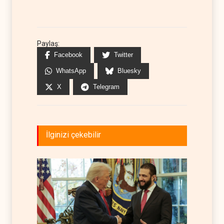
Paylaş:
Facebook
Twitter
WhatsApp
Bluesky
X
Telegram
İlginizi çekebilir