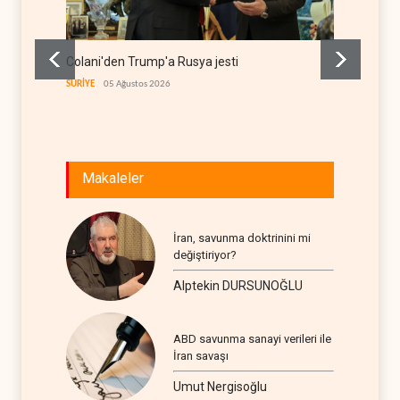
Colani'den Trump'a Rusya jesti
İsrail 
itirafı
SURİYE
05 Ağustos 2026
İSRAİL
0
Makaleler
İran, savunma doktrinini mi
değiştiriyor?
Alptekin DURSUNOĞLU
ABD savunma sanayi verileri ile
İran savaşı
Umut Nergisoğlu