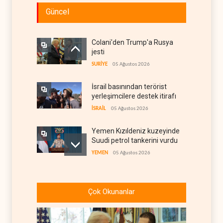
Güncel
Colani'den Trump'a Rusya
jesti
SURİYE
05 Ağustos 2026
İsrail basınından terörist
yerleşimcilere destek itirafı
İSRAİL
05 Ağustos 2026
Yemen Kızıldeniz kuzeyinde
Suudi petrol tankerini vurdu
YEMEN
05 Ağustos 2026
İsrail askerlerinin
Lübnan'daki lüks oteli
Çok Okunanlar
yağmaladığı ortaya çıktı
İSRAİL
05 Ağustos 2026
Hürmüz ve Babülmendep