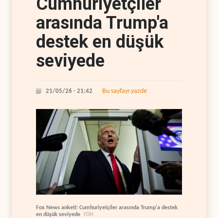
Cumhuriyetçiler
arasında Trump'a
destek en düşük
seviyede
Bu sayfayı yazdır
21/05/26 - 21:42
Fox News anketi: Cumhuriyetçiler arasında Trump'a destek
en düşük seviyede
YDH