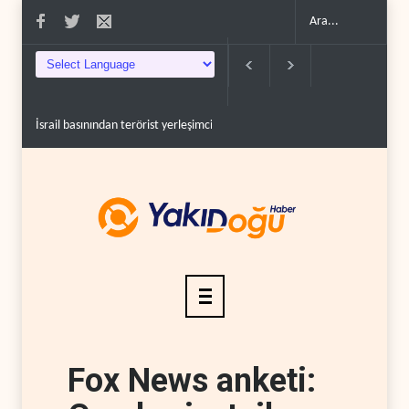
İsrail basınından terörist yerleşimcilere destek itiraf..
Yemen Kızıldeniz 
Fox News anketi: