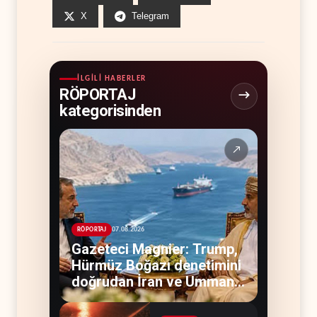
X
Telegram
İLGILI HABERLER
RÖPORTAJ
kategorisinden
↗
07.08.2026
RÖPORTAJ
Gazeteci Magnier: Trump,
Hürmüz Boğazı denetimini
doğrudan İran ve Umman'a
teslim etti