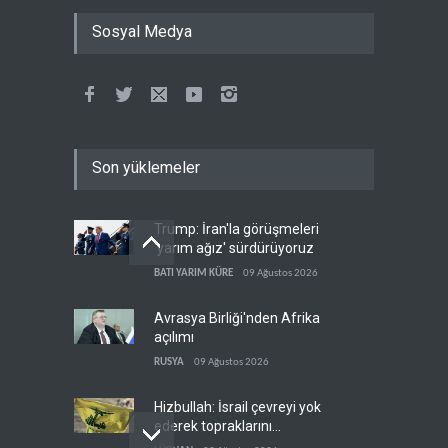
Sosyal Medya
Son yüklemeler
Trump: İran'la görüşmeleri
'yarım ağız' sürdürüyoruz
BATI YARIM KÜRE
09 Ağustos 2026
Avrasya Birliği'nden Afrika
açılımı
RUSYA
09 Ağustos 2026
Hizbullah: İsrail çevreyi yok
ederek topraklarını
genişletiyor