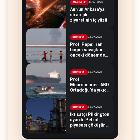
31.07.2026
ANALİZLER
Aun'un Ankara'ya
stratejik
ziyaretinin iç yüzü
23.07.2026
RÖPORTAJ
Prof. Pape: İran
bugün savaştan
önceki dönemden
çok daha güçlü
16.07.2026
RÖPORTAJ
Prof.
Mearsheimer: ABD
Ortadoğu'da yıkıcı
bir yenilgi aldı
11.07.2026
RÖPORTAJ
İktisatçı Pilkington
uyardı: Petrol
piyasası çöküşün
eşiğinde