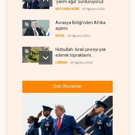
'yarım ağız' sürdürüyoruz
BATI YARIM KÜRE
09 Ağustos 2026
Avrasya Birliği'nden Afrika
açılımı
RUSYA
09 Ağustos 2026
Hizbullah: İsrail çevreyi yok
ederek topraklarını
genişletiyor
LÜBNAN
09 Ağustos 2026
Ayetullah Hamenei'den
Muhsin Rızai'ye yeni görev
Çok Okunanlar
İRAN
09 Ağustos 2026
Hamas arabuluculardan
İsrail'e baskı yapmasını
istedi
FİLİSTİN
09 Ağustos 2026
İran: Hürmüz Boğazı eski