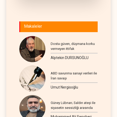
Makaleler
Dosta güven, düşmana korku
vermeyen ittifak
Alptekin DURSUNOĞLU
ABD savunma sanayi verileri ile
İran savaşı
Umut Nergisoğlu
Güney Lübnan; Saldırı ateşi ile
siyasetin sessizliği arasında
Muhammed Ali Senoberi