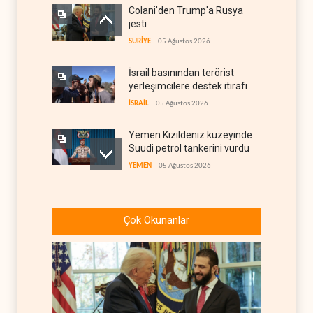
Colani'den Trump'a Rusya
jesti
SURİYE
05 Ağustos 2026
İsrail basınından terörist
yerleşimcilere destek itirafı
İSRAİL
05 Ağustos 2026
Yemen Kızıldeniz kuzeyinde
Suudi petrol tankerini vurdu
YEMEN
05 Ağustos 2026
İsrail askerlerinin
Lübnan'daki lüks oteli
Çok Okunanlar
yağmaladığı ortaya çıktı
İSRAİL
05 Ağustos 2026
Hürmüz ve Babülmendep
boğazlarında gemi trafiği
durağan seyrini koruyor
İRAN
05 Ağustos 2026