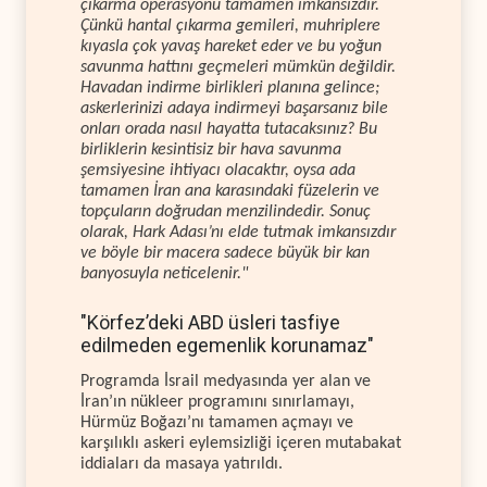
çıkarma operasyonu tamamen imkansızdır.
Çünkü hantal çıkarma gemileri, muhriplere
kıyasla çok yavaş hareket eder ve bu yoğun
savunma hattını geçmeleri mümkün değildir.
Havadan indirme birlikleri planına gelince;
askerlerinizi adaya indirmeyi başarsanız bile
onları orada nasıl hayatta tutacaksınız? Bu
birliklerin kesintisiz bir hava savunma
şemsiyesine ihtiyacı olacaktır, oysa ada
tamamen İran ana karasındaki füzelerin ve
topçuların doğrudan menzilindedir. Sonuç
olarak, Hark Adası’nı elde tutmak imkansızdır
ve böyle bir macera sadece büyük bir kan
banyosuyla neticelenir."
"Körfez’deki ABD üsleri tasfiye
edilmeden egemenlik korunamaz"
Programda İsrail medyasında yer alan ve
İran’ın nükleer programını sınırlamayı,
Hürmüz Boğazı’nı tamamen açmayı ve
karşılıklı askeri eylemsizliği içeren mutabakat
iddiaları da masaya yatırıldı.