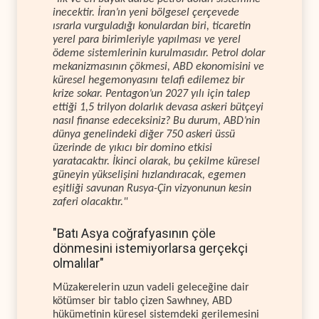
inecektir. İran’ın yeni bölgesel çerçevede
ısrarla vurguladığı konulardan biri, ticaretin
yerel para birimleriyle yapılması ve yerel
ödeme sistemlerinin kurulmasıdır. Petrol dolar
mekanizmasının çökmesi, ABD ekonomisini ve
küresel hegemonyasını telafi edilemez bir
krize sokar. Pentagon’un 2027 yılı için talep
ettiği 1,5 trilyon dolarlık devasa askeri bütçeyi
nasıl finanse edeceksiniz? Bu durum, ABD’nin
dünya genelindeki diğer 750 askeri üssü
üzerinde de yıkıcı bir domino etkisi
yaratacaktır. İkinci olarak, bu çekilme küresel
güneyin yükselişini hızlandıracak, egemen
eşitliği savunan Rusya-Çin vizyonunun kesin
zaferi olacaktır."
"Batı Asya coğrafyasının çöle
dönmesini istemiyorlarsa gerçekçi
olmalılar"
Müzakerelerin uzun vadeli geleceğine dair
kötümser bir tablo çizen Sawhney, ABD
hükümetinin küresel sistemdeki gerilemesini