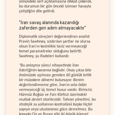
yönündeki sert açıklamasına dikkat çekerek,
bu durumun bir gün önceki iyimser havayla
çeliştiğini dile getirdi.
"İran savaş alanında kazandığı
zaferden geri adım atmayacaktır"
Diplomatik süreçleri değerlendiren analist
Pravin Sawhney, sızdırılan şartlar ne olursa
olsun İran’ın kesinlikle taviz vermeyeceği
temel parametreler olduğunu belirtti.
Sawhney, şu ifadeleri kullandı:
"Bu anlaşma süreci nihayetinde İran
liderliğinin kararına bağlıdır. Onay çıksa bile
önümüzde aşılması gereken 60 günlük kritik
bir müzakere dönemi bulunuyor. Benim
değerlendirmeme göre, İran’ın asla ödün
vermeyeceği üç temel husus vardır. Birincisi,
Hürmüz Boğazı ve Fars Körfezi üzerindeki
mutlak devlet otoritesidir. Tahran yönetimi, bu
stratejik su yollarının kontrolünü başka hiçbir
yapıya veya uluslararası güce devretmez. Bu
konuda Çin ve Rusya gibi iki büyük küresel