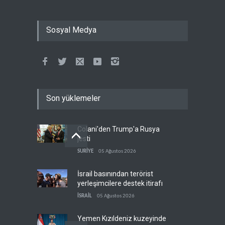
Sosyal Medya
Son yüklemeler
Colani'den Trump'a Rusya
jesti
SURİYE
05 Ağustos 2026
İsrail basınından terörist
yerleşimcilere destek itirafı
İSRAİL
05 Ağustos 2026
Yemen Kızıldeniz kuzeyinde