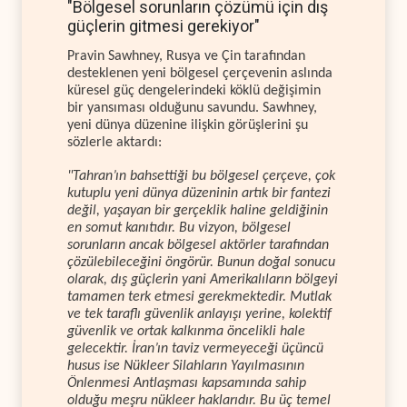
"Bölgesel sorunların çözümü için dış
güçlerin gitmesi gerekiyor"
Pravin Sawhney, Rusya ve Çin tarafından
desteklenen yeni bölgesel çerçevenin aslında
küresel güç dengelerindeki köklü değişimin
bir yansıması olduğunu savundu. Sawhney,
yeni dünya düzenine ilişkin görüşlerini şu
sözlerle aktardı:
"Tahran’ın bahsettiği bu bölgesel çerçeve, çok
kutuplu yeni dünya düzeninin artık bir fantezi
değil, yaşayan bir gerçeklik haline geldiğinin
en somut kanıtıdır. Bu vizyon, bölgesel
sorunların ancak bölgesel aktörler tarafından
çözülebileceğini öngörür. Bunun doğal sonucu
olarak, dış güçlerin yani Amerikalıların bölgeyi
tamamen terk etmesi gerekmektedir. Mutlak
ve tek taraflı güvenlik anlayışı yerine, kolektif
güvenlik ve ortak kalkınma öncelikli hale
gelecektir. İran’ın taviz vermeyeceği üçüncü
husus ise Nükleer Silahların Yayılmasının
Önlenmesi Antlaşması kapsamında sahip
olduğu meşru nükleer haklarıdır. Bu üç temel