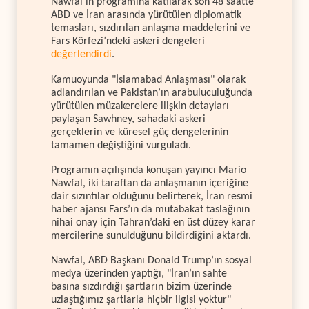
Nawfal’ın programına katılarak son 48 saatte
ABD ve İran arasında yürütülen diplomatik
temasları, sızdırılan anlaşma maddelerini ve
Fars Körfezi’ndeki askeri dengeleri
değerlendirdi
.
Kamuoyunda "İslamabad Anlaşması" olarak
adlandırılan ve Pakistan’ın arabuluculuğunda
yürütülen müzakerelere ilişkin detayları
paylaşan Sawhney, sahadaki askeri
gerçeklerin ve küresel güç dengelerinin
tamamen değiştiğini vurguladı.
Programın açılışında konuşan yayıncı Mario
Nawfal, iki taraftan da anlaşmanın içeriğine
dair sızıntılar olduğunu belirterek, İran resmi
haber ajansı Fars’ın da mutabakat taslağının
nihai onay için Tahran’daki en üst düzey karar
mercilerine sunulduğunu bildirdiğini aktardı.
Nawfal, ABD Başkanı Donald Trump’ın sosyal
medya üzerinden yaptığı, "İran’ın sahte
basına sızdırdığı şartların bizim üzerinde
uzlaştığımız şartlarla hiçbir ilgisi yoktur"