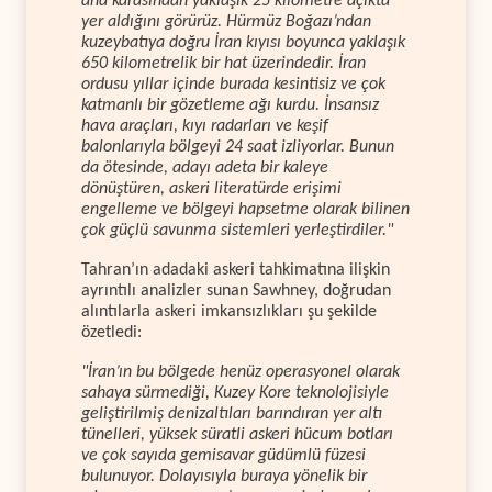
ana karasından yaklaşık 25 kilometre açıkta
yer aldığını görürüz. Hürmüz Boğazı’ndan
kuzeybatıya doğru İran kıyısı boyunca yaklaşık
650 kilometrelik bir hat üzerindedir. İran
ordusu yıllar içinde burada kesintisiz ve çok
katmanlı bir gözetleme ağı kurdu. İnsansız
hava araçları, kıyı radarları ve keşif
balonlarıyla bölgeyi 24 saat izliyorlar. Bunun
da ötesinde, adayı adeta bir kaleye
dönüştüren, askeri literatürde erişimi
engelleme ve bölgeyi hapsetme olarak bilinen
çok güçlü savunma sistemleri yerleştirdiler."
Tahran’ın adadaki askeri tahkimatına ilişkin
ayrıntılı analizler sunan Sawhney, doğrudan
alıntılarla askeri imkansızlıkları şu şekilde
özetledi:
"İran’ın bu bölgede henüz operasyonel olarak
sahaya sürmediği, Kuzey Kore teknolojisiyle
geliştirilmiş denizaltıları barındıran yer altı
tünelleri, yüksek süratli askeri hücum botları
ve çok sayıda gemisavar güdümlü füzesi
bulunuyor. Dolayısıyla buraya yönelik bir