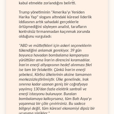
kabul etmekte zorlandığını belirtti.
Trump yönetiminin "Amerika’yı Yeniden
Harika Yap" sloganı altındaki küresel liderlik
iddiasının artık sahadaki gerçeklerle
örtüşmediğini söyleyen analist, tarafların
kontrolsüz tırmanmadan kaçınmak zorunda
olduğunu vurguladı:
"ABD ve müttefikleri için askeri seçeneklerin
tükendiğini anlamak gerekiyor. 39 gün
boyunca havadan bombalama kampanyası
yürüttüler ama İran’ın direncini kıramadılar.
İran’ın enerji altyapısının hedef alınması fikri
ise tam bir felakettir. Çünkü İran’ın enerji
şebekesi, Körfez ülkelerinin aksine tamamen
merkezsizleştirilmiştir. Ülke genelinde, Irak
sınırına kadar uzanan geniş bir coğrafyaya
yayılmış 130’dan fazla elektrik santrali ve
enerji istasyonu bulunuyor. Buraları
bombalamaya kalkışırsanız, tüm Batı Asya’yı
yaşanmaz bir çöle çevirirsiniz. Bu sadece
bölgeyi değil, tüm küresel ekonomiyi dipsiz bir
uçuruma sürükler."