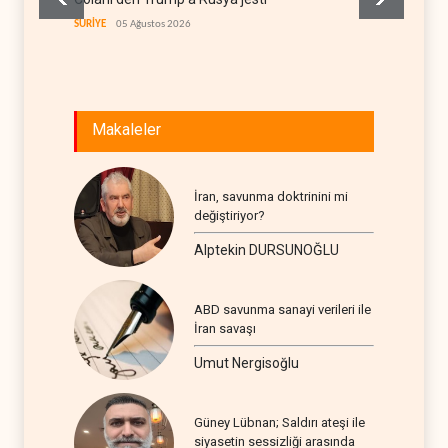
itirafı
SURİYE
05 Ağustos 2026
İSRAİL
0
Makaleler
İran, savunma doktrinini mi
değiştiriyor?
Alptekin DURSUNOĞLU
ABD savunma sanayi verileri ile
İran savaşı
Umut Nergisoğlu
Güney Lübnan; Saldırı ateşi ile
siyasetin sessizliği arasında