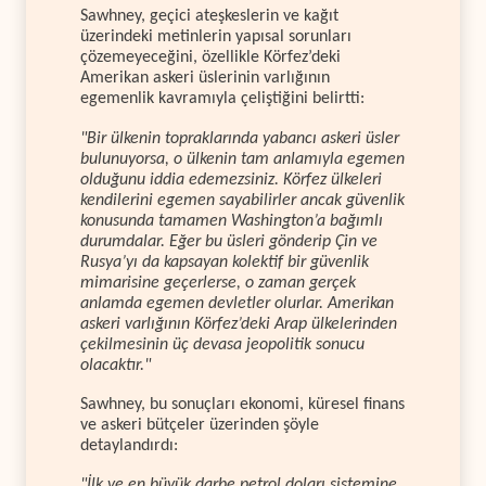
Sawhney, geçici ateşkeslerin ve kağıt
üzerindeki metinlerin yapısal sorunları
çözemeyeceğini, özellikle Körfez’deki
Amerikan askeri üslerinin varlığının
egemenlik kavramıyla çeliştiğini belirtti:
"Bir ülkenin topraklarında yabancı askeri üsler
bulunuyorsa, o ülkenin tam anlamıyla egemen
olduğunu iddia edemezsiniz. Körfez ülkeleri
kendilerini egemen sayabilirler ancak güvenlik
konusunda tamamen Washington’a bağımlı
durumdalar. Eğer bu üsleri gönderip Çin ve
Rusya’yı da kapsayan kolektif bir güvenlik
mimarisine geçerlerse, o zaman gerçek
anlamda egemen devletler olurlar. Amerikan
askeri varlığının Körfez’deki Arap ülkelerinden
çekilmesinin üç devasa jeopolitik sonucu
olacaktır."
Sawhney, bu sonuçları ekonomi, küresel finans
ve askeri bütçeler üzerinden şöyle
detaylandırdı:
"İlk ve en büyük darbe petrol doları sistemine