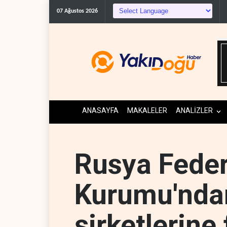
ABD, Suudi Arabistan'dan pe
07 Ağustos 2026
ANASAYFA
MAKALELER
ANALİZLER
Rusya Feder
Kurumu'ndan
şirketlerine 