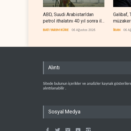
ABD, Suudi Arabistan'dan
Galibaf, 
petrol ithalatını 40 yıl sonra ilk
müzakere
kez durdurdu
etti
BATI YARIM KÜRE
06 Ağustos 2026
İRAN
06 A
Alıntı
Sitede bulunun içerikler ve analizler kaynak gösteriler
alıntılanabilir .
Sosyal Medya