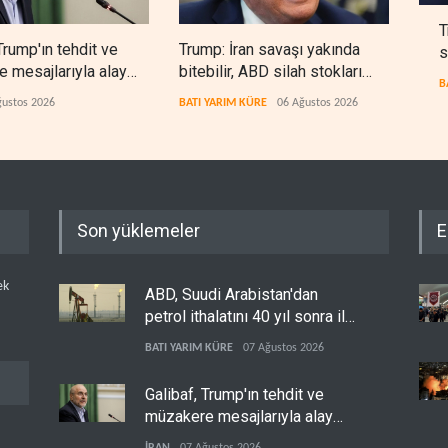
T
Trump'ın tehdit ve
Trump: İran savaşı yakında
Gazz
s
 mesajlarıyla alay
bitebilir, ABD silah stokları
yeri
B
zorlanıyor
ğustos 2026
BATI YARIM KÜRE
06 Ağustos 2026
FİLİS
Son yüklemeler
E
ek
ABD, Suudi Arabistan'dan
petrol ithalatını 40 yıl sonra ilk
kez durdurdu
BATI YARIM KÜRE
07 Ağustos 2026
Galibaf, Trump'ın tehdit ve
müzakere mesajlarıyla alay
etti
İRAN
07 Ağustos 2026