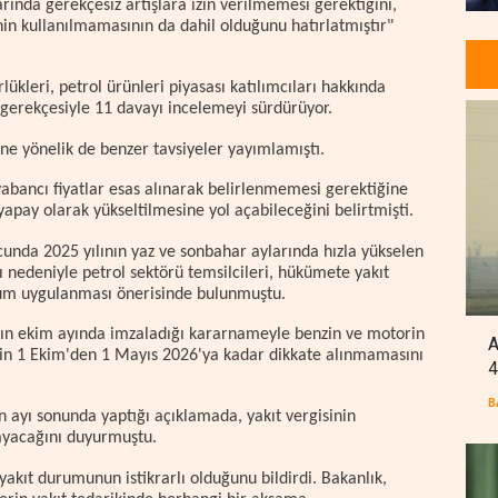
arında gerekçesiz artışlara izin verilmemesi gerektiğini,
nin kullanılmamasının da dahil olduğunu hatırlatmıştır"
kleri, petrol ürünleri piyasası katılımcıları hakkında
 gerekçesiyle 11 davayı incelemeyi sürdürüyor.
ne yönelik de benzer tavsiyeler yayımlamıştı.
yabancı fiyatlar esas alınarak belirlenmemesi gerektiğine
yapay olarak yükseltilmesine yol açabileceğini belirtmişti.
cunda 2025 yılının yaz ve sonbahar aylarında hızla yükselen
ı nedeniyle petrol sektörü temsilcileri, hükümete yakıt
ryum uygulanması önerisinde bulunmuştu.
ılın ekim ayında imzaladığı kararnameyle benzin ve motorin
A
nin 1 Ekim'den 1 Mayıs 2026'ya kadar dikkate alınmamasını
4
B
 ayı sonunda yaptığı açıklamada, yakıt vergisinin
ayacağını duyurmuştu.
yakıt durumunun istikrarlı olduğunu bildirdi. Bakanlık,