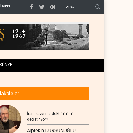
la alay et..
Trump: İran savaşı yakında bitebilir, ABD silah stoklar�..
Gazze
KÜNYE
akaleler
İran, savunma doktrinini mi
değiştiriyor?
Alptekin DURSUNOĞLU