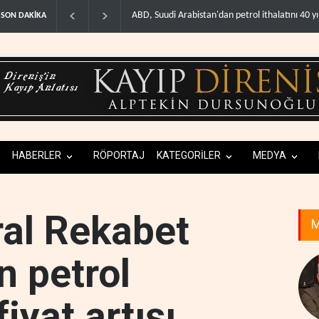
trol ithalatını 40 yıl sonra i..
Galibaf, Trump'ın tehdit ve müzakere mesajlarıy
SON DAKİKA
HABERLER
RÖPORTAJ
KATEGORİLER
MEDYA
al Rekabet
M
 petrol
fiyat artışı