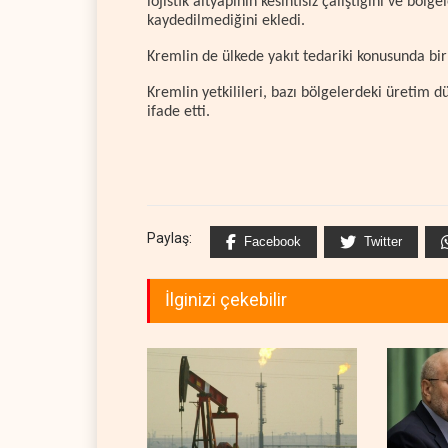
lojistik altyapının kesintisiz çalıştığını ve böl
kaydedilmediğini ekledi.
Kremlin de ülkede yakıt tedariki konusunda bir 
Kremlin yetkilileri, bazı bölgelerdeki üretim
ifade etti.
Paylaş:
Facebook
Twitter
İlginizi çekebilir