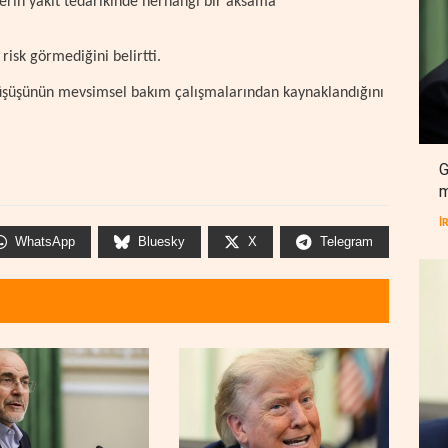
gelerin yakıt tedarikinde herhangi bir aksama
risk görmediğini belirtti.
 düşüşünün mevsimsel bakım çalışmalarından kaynaklandığını
G
m
İ
WhatsApp
Bluesky
X
Telegram