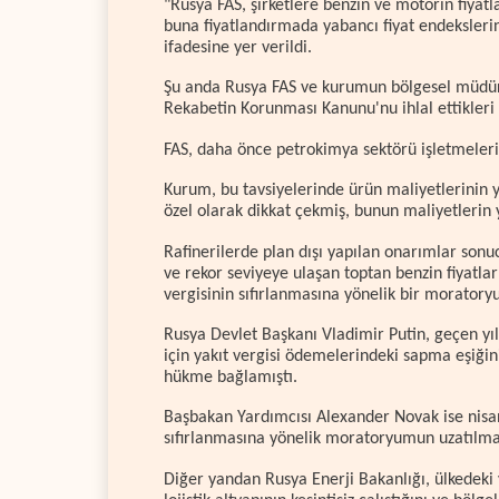
"Rusya FAS, şirketlere benzin ve motorin fiyatl
buna fiyatlandırmada yabancı fiyat endeksleri
ifadesine yer verildi.
Şu anda Rusya FAS ve kurumun bölgesel müdürlü
Rekabetin Korunması Kanunu'nu ihlal ettikleri
FAS, daha önce petrokimya sektörü işletmeleri
Kurum, bu tavsiyelerinde ürün maliyetlerinin 
özel olarak dikkat çekmiş, bunun maliyetlerin 
Rafinerilerde plan dışı yapılan onarımlar sonu
ve rekor seviyeye ulaşan toptan benzin fiyatlar
vergisinin sıfırlanmasına yönelik bir morato
Rusya Devlet Başkanı Vladimir Putin, geçen y
için yakıt vergisi ödemelerindeki sapma eşiği
hükme bağlamıştı.
Başbakan Yardımcısı Alexander Novak ise nisan
sıfırlanmasına yönelik moratoryumun uzatılm
Diğer yandan Rusya Enerji Bakanlığı, ülkedeki 