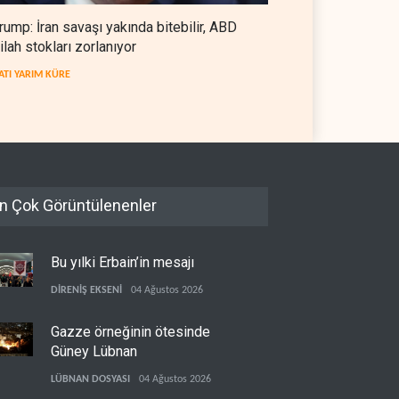
rump: İran savaşı yakında bitebilir, ABD
e'nin yeniden inşası
İsrail ordusunda helikopter
ilah stokları zorlanıyor
ne askeri üs projesi
krizi
ATI YARIM KÜRE
TİN
06 Ağustos 2026
İSRAİL
06 Ağustos 2026
n Çok Görüntülenenler
Bu yılki Erbain’in mesajı
DİRENİŞ EKSENİ
04 Ağustos 2026
Gazze örneğinin ötesinde
Güney Lübnan
LÜBNAN DOSYASI
04 Ağustos 2026