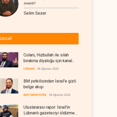
önemli?
Selim Sezer
üncel
Colani, Hizbullah ile silah
bırakma diyaloğu için kanal
arıyor
LÜBNAN
06 Ağustos 2026
BM yetkilisinden İsrail'e gizli
belge akışı
BATI YARIM KÜRE
06 Ağustos 2026
Uluslararası rapor: İsrail'in
Lübnanlı gazeteciyi öldürmesi