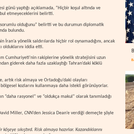
esi günü yaptığı açıklamada, “Hiçbir koşul altında ve
ul etmeyeceklerini belirtti.
“sorumlu olduğunu” belirtti ve bu durumun diplomatik
ında bulundu.
inin İran’a yönelik saldırılarda hiçbir rol oynamadığını, ancak
olduklarını iddia etti.
B
lam Cumhuriyeti’nin rakiplerine yönelik stratejisini uzun
B
ımdan giderek daha fazla uzaklaştığı Tahran’daki köklü
e, artık risk almaya ve Ortadoğu’daki olayları
 bölgesel kozlarını kullanmaya daha istekli görünüyorlar.
n “daha rasyonel” ve “oldukça makul” olarak tanımladığı
avid Miller,
CNN
’den Jessica Dean’e verdiği demeçte şöyle
ir köşeye sıkıştırd. Risk almaya hazırlar. Kazandıklarını