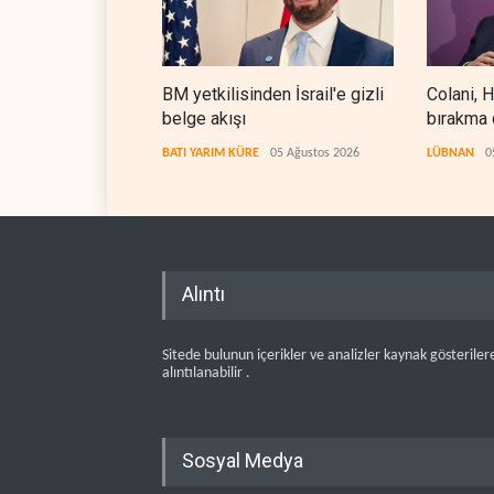
BM yetkilisinden İsrail'e gizli
Colani, H
belge akışı
bırakma 
arıyor
BATI YARIM KÜRE
05 Ağustos 2026
LÜBNAN
0
Alıntı
Sitede bulunun içerikler ve analizler kaynak gösteriler
alıntılanabilir .
Sosyal Medya