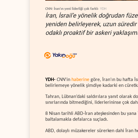
CNN: İran’ın yeni liderliği çok farklı
YDH
İran, İsrail’e yönelik doğrudan füze
yeniden belirleyerek, uzun süredir 
odaklı proaktif bir askeri yaklaşıma
YDH-
CNN
'in
haberine
göre, İran’ın bu hafta İs
belirlemeye yönelik şimdiye kadarki en cüretk
Tahran, Lübnan’daki saldırılara yanıt olarak doğ
sınırlarında bitmediğini, liderlerininse çok d
8 Nisan tarihli ABD-İran ateşkesinden bu yana 
baltalamakla defalarca suçladı.
ABD, dolaylı müzakereler sürerken dahi İran hed