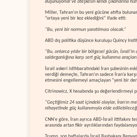
düşünüyorlar ve ateşkesin kendi çıkarlarına hiz
Miller, Tahran’ın bu yeni gücüne atıfta buluna
“ortaya yeni bir koz eklediğini” ifade etti:
“Bu, yeni bir normun yaratılması olacak.”
ABD dış politika düşünce kuruluşu Quincy Instit
“Bu, onlarca yıldır bir bölgesel gücün, İsrail’i
saldırganlığına karşı sert güç kullanma araçların
İsrail askeri istihbaratındaki İran şubesinin 
verdiği demeçte, Tahran’ın sadece İran’a karşı d
etmesini engellemeyi amaçlayan “yeni bir denk
Citrinowicz, X hesabında şu değerlendirmeyi pa
“Geçtiğimiz 24 saat içindeki olaylar, İran’ın m
nihayetinde güç kullanımıyla elde edilebileceği
CNN'e göre, İran ayrıca ABD-İsrail ittifakını t
arasında artan fikir ayrılıklarından faydalanıy
Trump, son haftalarda İsrail Başbakanı Benya