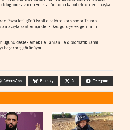
olduğunu savundu ve İsrail’in bunu kabul etmekten “başka
İran Pazartesi günü İsrail’e saldırdıktan sonra Trump,
macıyla saatler içinde iki kez görüşerek gerilimin
.
gürlüğünü desteklemek ile Tahran ile diplomatik kanalı
ı başarmış görünüyor.
WhatsApp
Bluesky
X
Telegram