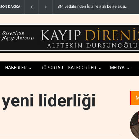
Colani, Hizbullah ile silah bırakma diyaloğu için 
SON DAKİKA
HABERLER
RÖPORTAJ
KATEGORİLER
MEDYA
yeni liderliği
M