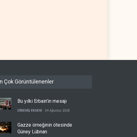
 Kongre, ABD-İsrail
İsrail basını: Trump'ın İran
ri ortaklığını yasayla
politikasındaki ertelemeler
cılaştırıyor
ABD seçimlerini riske atıyor
 YARIM KÜRE
05 Ağustos 2026
BATI YARIM KÜRE
05 Ağustos 2026
n Çok Görüntülenenler
Bu yılki Erbain’in mesajı
DİRENİŞ EKSENİ
04 Ağustos 2026
Gazze örneğinin ötesinde
Güney Lübnan