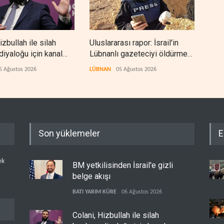
izbullah ile silah
Uluslararası rapor: İsrail'in
NYT:
diyaloğu için kanal
Lübnanlı gazeteciyi öldürmesi
aske
savaş suçu
kalı
5 Ağustos 2026
LÜBNAN
05 Ağustos 2026
BATI
Son yüklemeler
E
ek
BM yetkilisinden İsrail'e gizli
belge akışı
BATI YARIM KÜRE
06 Ağustos 2026
Colani, Hizbullah ile silah