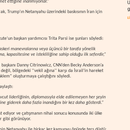
met ettiğine inanmıyorlar.”
U
g
rak, Trump’ın Netanyahu üzerindeki baskısının İran için
L
ute’un başkan yardımcısı Trita Parsi ise şunları söyledi:
n askeri manevralarına veya üçüncü bir tarafa yönelik
a, kapasitesine ve istekliliğine sahip olduğu ilk seferdir,”
eski başkanı Danny Citrinowicz, CNN’den Becky Anderson’a
eğil, bölgedeki ''vekil ağına'' karşı da İsrail’in hareket
lem” oluşturmaya çalıştığını söyledi.
ylaştı:
evcut liderliğinin, diplomasıyla elde edilemeyen her şeyin
ne giderek daha fazla inandığını bir kez daha gösterdi.”
est ediyor ve çatışmanın nihai sonucu konusunda iki ülke
or gibi görünüyor.
min Netanyahu ile birkaç kez kamuoyu önünde ters düştü;