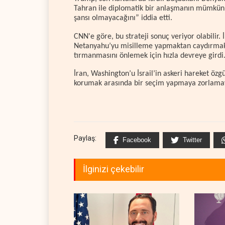
Tahran ile diplomatik bir anlaşmanın mümkün 
şansı olmayacağını” iddia etti.
CNN'e göre, bu strateji sonuç veriyor olabilir. 
Netanyahu’yu misilleme yapmaktan caydırmak a
tırmanmasını önlemek için hızla devreye girdi
İran, Washington’u İsrail’in askeri hareket öz
korumak arasında bir seçim yapmaya zorlamay
Paylaş:
Facebook
Twitter
İlginizi çekebilir