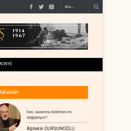
kanal a..
Uluslararası rapor: İsrail'in Lübnanlı gazeteciyi öldü..
NYT: Kongre,
KÜNYE
akaleler
İran, savunma doktrinini mi
değiştiriyor?
Alptekin DURSUNOĞLU