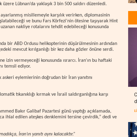
k üzere Lübnan’da yaklaşık 3 bin 500 saldırı düzenledi.
i ayarlanmış misillemeyle karşılık verirken, diplomasinin
atabileceği ve bunu Fars Körfezi’nin ötesine taşıyarak Hint
 uzanan nakliye rotalarını tehdit edebileceği konusunda
ında bir ABD Ordusu helikopterinin düşürülmesinin ardından
edeki mevcut kırılganlığı bir kez daha gözler önüne serdi.
ine izin vermeyeceği konusunda ısrarcı. İran'ın bu haftaki
ımı temsil ediyor.
ik askeri eylemlerinin doğrudan bir İran yanıtını
C
omatik tıkanıklığı kırmak ve İsrail saldırganlığına karşı
d
ammed Bakır Galibaf Pazartesi günü yaptığı açıklamada,
L
a ihlal edilen ateşkes denklemini tersine çevirdik,” dedi ve
adıkça, İran’ın yanıtı aynı kalacaktır.”