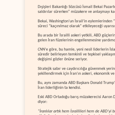
Dışişleri Bakanlığı Sözcüsü İsmail Bekai Pazart
saldırılar sürerken” müzakere ve anlaşmayı kab
Bekai, Washington’un İsrail’in eylemlerinden 
süreci “kaçınılmaz olarak” etkileyeceği uyarıs
Bu arada bir İsrailli askeri yetkili, ABD güçler
gelen İran füzelerinin engellenmesine yardımcı 
CNN
'e göre, bu hamle, yeni nesil liderlerin İs
süredir belirleyen temkinli ve tepkisel yaklaş
değişimi gözler önüne seriyor.
Stratejik sabır ve caydırıcılığa güvenmek yerin
şekillendirmek için İran’ın askeri, ekonomik ve
Bu, aynı zamanda ABD Başkanı Donald Trump’ı
İran liderliğinin ta kendisi.
Eski ABD Ortadoğu barış müzakerecisi Aaron D
diyor:
“İranlılar artık hem İsraillileri hem de ABD’yi b