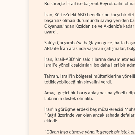
Bu süreçte İsrail ise başkent Beyrut dahil olma
İran, Körfez'deki ABD hedeflerine karşı bir diz
başarısız olması durumunda savaşı yeniden başl
Okyanusu’ndan Kızıldeniz’e ve Akdeniz’e kadar
uyardı.
Salı’yı Çarşamba’ya bağlayan gece, hafta baş
ABD ile İran arasında yaşanan çatışmalar, bölg
İran, İsrail-ABD’nin saldırılarına devam etmes
İsrail'e yönelik saldırıları ise daha ileri bir ad
Tahran, İsrail’in bölgesel müttefiklerine yönel
tetikleyebileceğinin sinyalini verdi.
Amaç, geçici bir barış anlaşmasına yönelik dipl
Lübnan'a destek olmaktı.
İran’ın görüşmelerdeki baş müzakerecisi Muh
“Kağıt üzerinde var olan ancak sahada defalarc
ekledi:
“Güven inşa etmeye yönelik gerçek bir istek olm