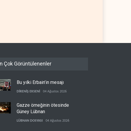
kratlar: Trump Batı
İsrail, beyin göçünde rekora
a'da işgalci yerleşimcilere
koşuyor
sızlık sağladı
 YARIM KÜRE
06 Ağustos 2026
İSRAİL
06 Ağustos 2026
n Çok Görüntülenenler
Bu yılki Erbain’in mesajı
DİRENİŞ EKSENİ
04 Ağustos 2026
Gazze örneğinin ötesinde
Güney Lübnan
LÜBNAN DOSYASI
04 Ağustos 2026