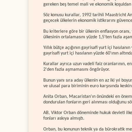
gereken beş temel mali ve ekonomik koşuldan 
Söz konusu kurallar, 1992 tarihli Maastricht 
geçecek ülkelerin ekonomik istikrarını güvence
Bu kriterlere göre bir ülkenin enflasyon oranı,
ülkesinin ortalamasını yüzde 1,5'ten fazla aşam
Yıllık bütçe açığının gayrisafi yurt içi hasıl
gayrisafi yurt içi hasılanın yüzde 60'ının altınd
Kurallar ayrıca uzun vadeli faiz oranlarının, 
2'den fazla aşmamasını öngörüyor.
Bunun yanı sıra aday ülkenin en az iki yıl bo
ve ulusal para biriminin euro karşısında kesk
Anita Orban, Macaristan'ın önündeki en önemli
dondurulan fonların geri alınması olduğunu sö
AB, Viktor Orban döneminde hukuk devleti ilkele
fonları askıya almıştı.
Orban, bu konunun teknik ya da bürokratik mes