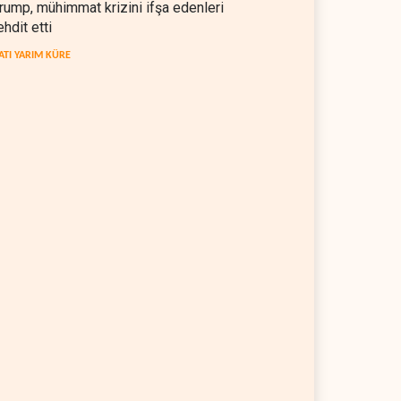
rump, mühimmat krizini ifşa edenleri
ehdit etti
ATI YARIM KÜRE