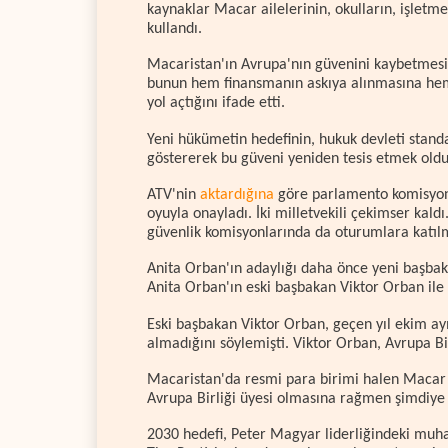
kaynaklar Macar ailelerinin, okulların, işletme
kullandı.
Macaristan'ın Avrupa'nın güvenini kaybetmesi
bunun hem finansmanın askıya alınmasına hem 
yol açtığını ifade etti.
Yeni hükümetin hedefinin, hukuk devleti standa
göstererek bu güveni yeniden tesis etmek oldu
ATV'nin
aktardığına
göre parlamento komisyonu,
oyuyla onayladı. İki milletvekili çekimser kald
güvenlik komisyonlarında da oturumlara katılm
Anita Orban'ın adaylığı daha önce yeni başba
Anita Orban'ın eski başbakan Viktor Orban ile 
Eski başbakan Viktor Orban, geçen yıl ekim a
almadığını söylemişti. Viktor Orban, Avrupa Bi
Macaristan'da resmi para birimi halen Macar 
Avrupa Birliği üyesi olmasına rağmen şimdiy
2030 hedefi, Peter Magyar liderliğindeki muha