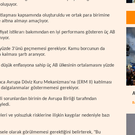
oluşuyor.
Antlaşması kapsamında oluşturuldu ve ortak para birimine
 altına almayı amaçlıyor.
 fiyat istikrarı bakımından en iyi performans gösteren üç AB
ıyor.
anın yüzde 3'ünü geçmemesi gerekiyor. Kamu borcunun da
a kalması şartı aranıyor.
en düşük enflasyona sahip üç AB ülkesinin ortalamasını yüzde
yunca Avrupa Döviz Kuru Mekanizması'na (ERM II) katılması
in dalgalanmalar göstermemesi gerekiyor.
A
 sorunlardan birinin de Avrupa Birliği tarafından
B
yledi.
ri ve yolsuzluk risklerine ilişkin kaygılar nedeniyle bazı
ele olarak görülmemesi gerektiğini belirterek, "Bu