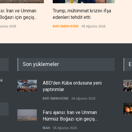
nsı: İran ve Umman
Trump, mühimmat krizini ifşa
Demo
oğazı için geçiş
edenleri tehdit etti
Şeri
rında anlaştı
ceza
ğustos 2026
BATI YARIM KÜRE
06 Ağustos 2026
BATI
Son yüklemeler
E
ek
ABD'den Küba ordusuna yeni
yaptırımlar
BATI YARIM KÜRE
06 Ağustos 2026
Fars ajansı: İran ve Umman
Hürmüz Boğazı için geçiş
koridorlarında anlaştı
İRAN
06 Ağustos 2026