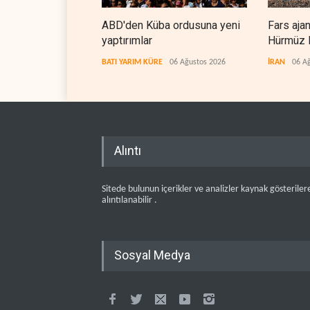
ABD'den Küba ordusuna yeni
Fars aja
yaptırımlar
Hürmüz B
koridorla
BATI YARIM KÜRE
06 Ağustos 2026
İRAN
06 A
Alıntı
Sitede bulunun içerikler ve analizler kaynak gösteriler
alıntılanabilir .
Sosyal Medya