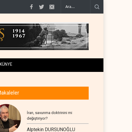
geçiş..
Trump, mühimmat krizini ifşa edenleri tehdit etti..
Demokratlar: Tru
KÜNYE
akaleler
İran, savunma doktrinini mi
değiştiriyor?
Alptekin DURSUNOĞLU