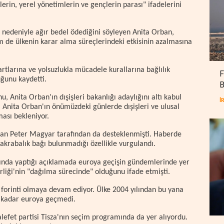
lerin, yerel yönetimlerin ve gençlerin parası" ifadelerini
 nedeniyle ağır bedel ödediğini söyleyen Anita Orban,
de ülkenin karar alma süreçlerindeki etkisinin azalmasına
rtlarına ve yolsuzlukla mücadele kurallarına bağlılık
F
ğunu kaydetti.
B
 Anita Orban'ın dışişleri bakanlığı adaylığını altı kabul
İ
ı. Anita Orban'ın önümüzdeki günlerde dışişleri ve ulusal
ası bekleniyor.
kan Peter Magyar tarafından da desteklenmişti. Haberde
akrabalık bağı bulunmadığı özellikle vurgulandı.
yında yaptığı açıklamada euroya geçişin gündemlerinde yer
rliği'nin "dağılma sürecinde" olduğunu ifade etmişti.
forinti olmaya devam ediyor. Ülke 2004 yılından bu yana
e kadar euroya geçmedi.
lefet partisi Tisza'nın seçim programında da yer alıyordu.