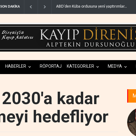
Fars ajansı: İran ve Umman Hürmüz Boğazı için 
SON DAKİKA
HABERLER
RÖPORTAJ
KATEGORİLER
MEDYA
 2030'a kadar
M
eyi hedefliyor