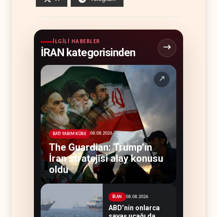
İLGILI HABERLER
İRAN kategorisinden
↗
08.08.2026
BATI YARIM KÜRE
The Guardian: Trump’ın
İran stratejisi alay konusu
oldu
08.08.2026
İRAN
ABD’nin onlarca
savaş uçağı da