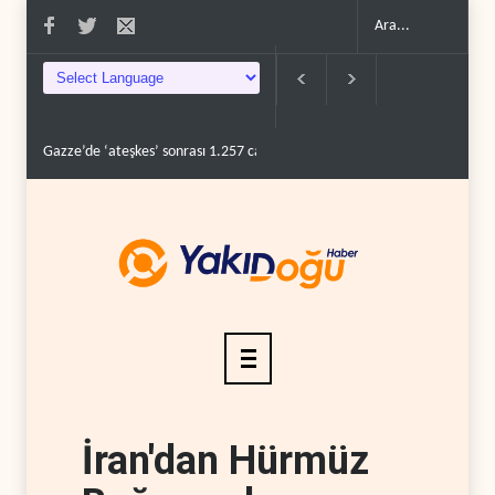
Gazze’de ‘ateşkes’ sonrası 1.257 can kaybı..
ABD’nin onlarca savaş uçağ
İran'dan Hürmüz