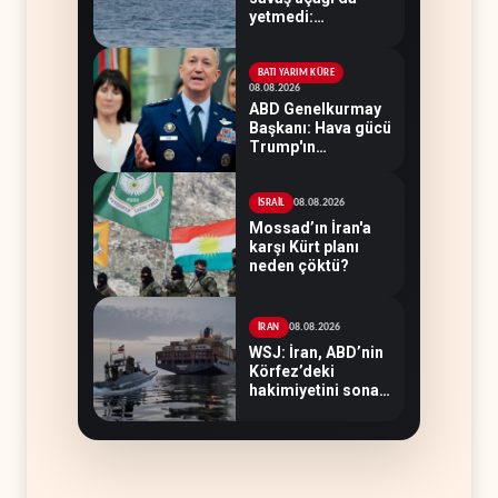
yetmedi:
Hürmüz’de gemi
vuruldu
BATI YARIM KÜRE
08.08.2026
ABD Genelkurmay
Başkanı: Hava gücü
Trump'ın
hedeflerine yetmez
08.08.2026
İSRAİL
Mossad’ın İran'a
karşı Kürt planı
neden çöktü?
08.08.2026
İRAN
WSJ: İran, ABD’nin
Körfez’deki
hakimiyetini sona
erdiriyor