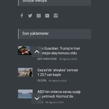
Sosyal Medya
Son yüklemeler
The Guardian: Trump’ın İran
stratejisi alay konusu oldu
BATI YARIM KÜRE
08 Ağustos 2026
Gazze’de ‘ateşkes’ sonrası
1.257 can kaybı
FİLİSTİN
08 Ağustos 2026
ABD’nin onlarca savaş uçağı
da yetmedi: Hürmüz’de
gemi vuruldu
İRAN
08 Ağustos 2026