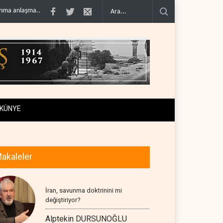
 sonra i..
Galibaf, Trump'ın tehdit ve müzakere mesajlarıyla alay et..
Trump
KÜNYE
akaleler
İran, savunma doktrinini mi
değiştiriyor?
Alptekin DURSUNOĞLU