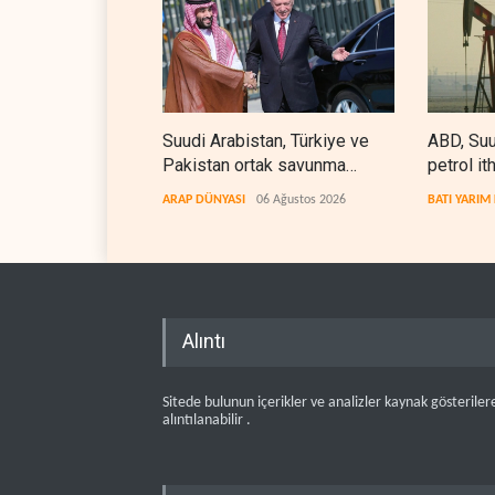
Suudi Arabistan, Türkiye ve
ABD, Suu
Pakistan ortak savunma
petrol it
anlaşması imzaladı
kez durd
ARAP DÜNYASI
06 Ağustos 2026
BATI YARIM
Alıntı
Sitede bulunun içerikler ve analizler kaynak gösteriler
alıntılanabilir .