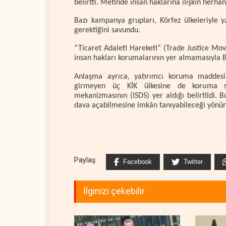
belirtti. Metinde insan haklarına ilişkin herh
Bazı kampanya grupları, Körfez ülkeleriyle 
gerektiğini savundu.
“Ticaret Adaleti Hareketi” (Trade Justice Mo
insan hakları korumalarının yer almamasıyla Bri
Anlaşma ayrıca, yatırımcı koruma maddes
girmeyen üç KİK ülkesine de koruma sağ
mekanizmasının (ISDS) yer aldığı belirtildi. 
dava açabilmesine imkân tanıyabileceği yönünde 
Paylaş:
Facebook
Twitter
İlginizi çekebilir