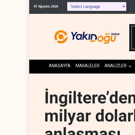
07 Ağustos 2026
ANASAYFA
MAKALELER
ANALİZLER
İngiltere’de
milyar dolarl
anlaşması