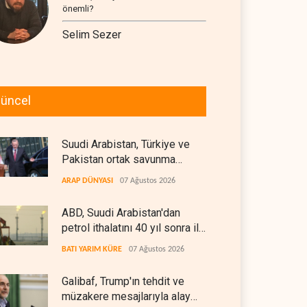
önemli?
Selim Sezer
üncel
Suudi Arabistan, Türkiye ve
Pakistan ortak savunma
anlaşması imzaladı
ARAP DÜNYASI
07 Ağustos 2026
ABD, Suudi Arabistan'dan
petrol ithalatını 40 yıl sonra ilk
kez durdurdu
BATI YARIM KÜRE
07 Ağustos 2026
Galibaf, Trump'ın tehdit ve
müzakere mesajlarıyla alay