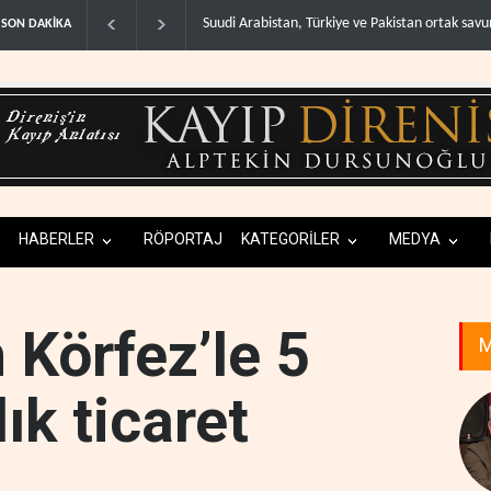
ABD, Suudi Arabistan'dan petrol ithalatını 40 yıl
SON DAKİKA
HABERLER
RÖPORTAJ
KATEGORİLER
MEDYA
n Körfez’le 5
M
ık ticaret