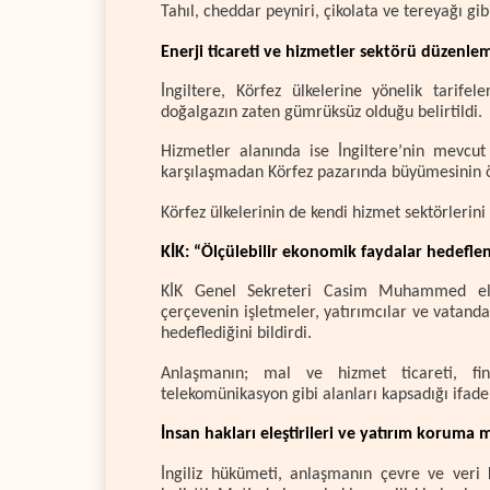
Tahıl, cheddar peyniri, çikolata ve tereyağı gi
Enerji ticareti ve hizmetler sektörü düzenlem
İngiltere, Körfez ülkelerine yönelik tarife
doğalgazın zaten gümrüksüz olduğu belirtildi.
Hizmetler alanında ise İngiltere’nin mevcut 
karşılaşmadan Körfez pazarında büyümesinin ön
Körfez ülkelerinin de kendi hizmet sektörlerini
KİK: “Ölçülebilir ekonomik faydalar hedefle
KİK Genel Sekreteri Casim Muhammed el-B
çerçevenin işletmeler, yatırımcılar ve vatand
hedeflediğini bildirdi.
Anlaşmanın; mal ve hizmet ticareti, fina
telekomünikasyon gibi alanları kapsadığı ifade 
İnsan hakları eleştirileri ve yatırım koruma
İngiliz hükümeti, anlaşmanın çevre ve veri k