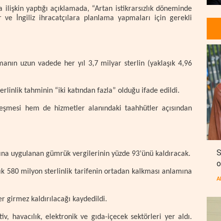
 ilişkin yaptığı açıklamada, “Artan istikrarsızlık döneminde
 ve İngiliz ihracatçılara planlama yapmaları için gerekli
manın uzun vadede her yıl 3,7 milyar sterlin (yaklaşık 4,96
linlik tahminin “iki katından fazla” olduğu ifade edildi.
eşmesi hem de hizmetler alanındaki taahhütler açısından
S
rına uygulanan gümrük vergilerinin yüzde 93’ünü kaldıracak.
o
ık 580 milyon sterlinlik tarifenin ortadan kalkması anlamına
A
er girmez kaldırılacağı kaydedildi.
v, havacılık, elektronik ve gıda-içecek sektörleri yer aldı.