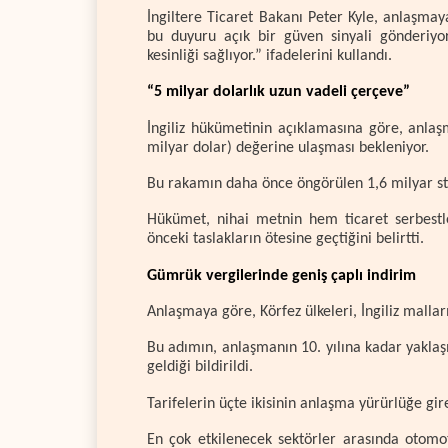
İngiltere Ticaret Bakanı Peter Kyle, anlaşmaya
bu duyuru açık bir güven sinyali gönderiyor
kesinliği sağlıyor.” ifadelerini kullandı.
“5 milyar dolarlık uzun vadeli çerçeve”
İngiliz hükümetinin açıklamasına göre, anlaş
milyar dolar) değerine ulaşması bekleniyor.
Bu rakamın daha önce öngörülen 1,6 milyar ster
Hükümet, nihai metnin hem ticaret serbestl
önceki taslakların ötesine geçtiğini belirtti.
Gümrük vergilerinde geniş çaplı indirim
Anlaşmaya göre, Körfez ülkeleri, İngiliz malla
Bu adımın, anlaşmanın 10. yılına kadar yaklaş
geldiği bildirildi.
Tarifelerin üçte ikisinin anlaşma yürürlüğe gir
En çok etkilenecek sektörler arasında otomoti