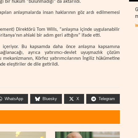
angi bir hüküm “bulunmadığı” da aktarıldı.
G
yapılan anlaşmalarda insan haklarının göz ardı edilmemesi
m
İ
vement) Direktörü Tom Wills, “anlaşma içinde uygulanabilir
tanya’nın ahlaki bir adım geri attığını” ifade etti.
i içeriyor. Bu kapsamda daha önce anlaşma kapsamına
lanacağı, ayrıca yatırımcı-devlet uyuşmazlık çözüm
Bu mekanizmanın, Körfez yatırımcılarının İngiliz hükümetine
eleştiriler de dile getirildi.
WhatsApp
Bluesky
X
Telegram