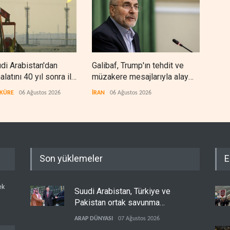
di Arabistan'dan
Galibaf, Trump'ın tehdit ve
Trum
halatını 40 yıl sonra ilk
müzakere mesajlarıyla alay
bite
urdu
etti
zorl
 KÜRE
06 Ağustos 2026
İRAN
06 Ağustos 2026
BATI
Son yüklemeler
E
ek
Suudi Arabistan, Türkiye ve
Pakistan ortak savunma
anlaşması imzaladı
ARAP DÜNYASI
07 Ağustos 2026