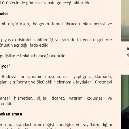
bi ürünlerin de gümrüksüz hale geleceği aktarıldı.
eleri
lerini düşürürken, bölgenin temel ihracatı olan petrol ve
piyasa erişimini sabitlediği ve şirketlerin yeni engellerle
ünün açıldığı ifade edildi.
A
4
 geliştirme imkânı bulacağı aktarıldı.
B
niyor”
udeyvi, anlaşmanın imza sonrası yaptığı açıklamada,
aşlar için “somut ve ölçülebilir ekonomik faydalar” üretmeyi
nsal hizmetler, dijital ticaret, yatırım koruması ve
edildi.
 mekanizması
oruma standartlarını değiştirmediğini ve zayıflatmadığını