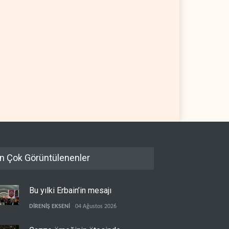
p: İran savaşı yakında
Gazze'nin yeniden inşası
bilir, ABD silah stokları
yerine askeri üs projesi
anıyor
 YARIM KÜRE
06 Ağustos 2026
FİLİSTİN
06 Ağustos 2026
n Çok Görüntülenenler
Bu yılki Erbain’in mesajı
DİRENİŞ EKSENİ
04 Ağustos 2026