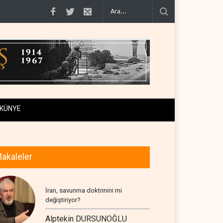
kanal a..
Uluslararası rapor: İsrail'in Lübnanlı gazeteciyi öldü..
NYT: Kongre,
KÜNYE
akaleler
İran, savunma doktrinini mi
değiştiriyor?
Alptekin DURSUNOĞLU