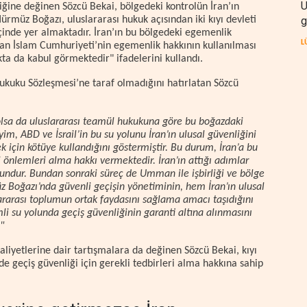
U
ğine değinen Sözcü Bekai, bölgedeki kontrolün İran’ın
g
rmüz Boğazı, uluslararası hukuk açısından iki kıyı devleti
içinde yer almaktadır. İran’ın bu bölgedeki egemenlik
L
İran İslam Cumhuriyeti’nin egemenlik hakkının kullanılması
ta da kabul görmektedir" ifadelerini kullandı.
 Hukuku Sözleşmesi’ne taraf olmadığını hatırlatan Sözcü
olsa da uluslararası teamül hukukuna göre bu boğazdaki
yim, ABD ve İsrail’in bu su yolunu İran’ın ulusal güvenliğini
 için kötüye kullandığını göstermiştir. Bu durum, İran’a bu
 önlemleri alma hakkı vermektedir. İran’ın attığı adımlar
ndur. Bundan sonraki süreç de Umman ile işbirliği ve bölge
müz Boğazı’nda güvenli geçişin yönetiminin, hem İran’ın ulusal
ararası toplumun ortak faydasını sağlama amacı taşıdığını
li su yolunda geçiş güvenliğinin garanti altına alınmasını
"
iyetlerine dair tartışmalara da değinen Sözcü Bekai, kıyı
nde geçiş güvenliği için gerekli tedbirleri alma hakkına sahip