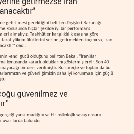
 yerine getirmezse İran
lanacaktır"
ne getirilmesi gerektiğini belirten Dışişleri Bakanlığı
tme konusunda hiçbir şekilde iyi bir performans
eri almalıyız. Taahhütler karşılıklılık esasına göre
taraf yükümlülüklerini yerine getirmekten kaçınırsa, İran
acaktır" dedi.
kenin kendi gücü olduğunu belirten Bekai, "İranlılar
ruma konusunda kararlı olduklarını göstermişlerdir. Son 40
yacağı bir ders verilmiştir. Bu süreçte ve toplamda bu
arlarımızın ve güvenliğimizin daha iyi korunması için güçlü
ştu.
 çoğu güvenilmez ve
r"
erçeği yansıtmadığını ve bir psikolojik savaş unsuru
 uyarılarda bulundu.