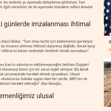
, bu nedenle şu aşamada detaylarına girilmiyor. İran
ile ilgili meseleler de bu aşamada müzakere edilen konular
 günlerde imzalanması ihtimal
B
 Sözcü Bekai, "Tam imza tarihi için beklememiz gerekiyor.
u imzanın atılması ihtimali dışlanmış değildir. Ancak karşı
B
i istikrarsız tutum nedeniyle temkinli olmak zorundayız"
ın İran’ın adımlarını etkilemeyeceğini belirten Dışişleri
 etmemesi bizim için bir sorun teşkil etmiyor. Biz kendi
kuk çerçevesinde hareket etmek zorundayız. Ulusal
 uluslararası hukuka uygun olan her yerde, ABD’nin ne
aksızın hareket edeceğiz" diye konuştu.
emenliğimiz ulusal