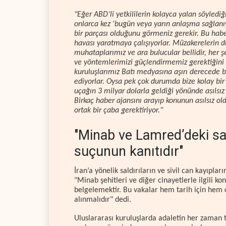
"Eğer ABD’li yetkililerin kolayca yalan söylediğ
onlarca kez 'bugün veya yarın anlaşma sağlanıy
bir parçası olduğunu görmeniz gerekir. Bu haber
havası yaratmaya çalışıyorlar. Müzakerelerin
muhataplarımız ve ara bulucular bellidir, her şe
ve yöntemlerimizi güçlendirmemiz gerektiğini 
kuruluşlarımız Batı medyasına aşırı derecede bağ
ediyorlar. Oysa pek çok durumda bize kolay bir 
uçağın 3 milyar dolarla geldiği yönünde asılsız
Birkaç haber ajansını arayıp konunun asılsız 
ortak bir çaba gerektiriyor."
"Minab ve Lamred’deki sald
suçunun kanıtıdır"
İran’a yönelik saldırıların ve sivil can kayıplar
"Minab şehitleri ve diğer cinayetlerle ilgili kon
belgelemektir. Bu vakalar hem tarih için hem de 
alınmalıdır" dedi.
Uluslararası kuruluşlarda adaletin her zaman 