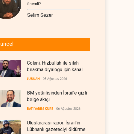
önemli?
Selim Sezer
üncel
Colani, Hizbullah ile silah
bırakma diyaloğu için kanal
arıyor
LÜBNAN
06 Ağustos 2026
BM yetkilisinden İsrail'e gizli
belge akışı
BATI YARIM KÜRE
06 Ağustos 2026
Uluslararası rapor: İsrail'in
Lübnanlı gazeteciyi öldürmesi