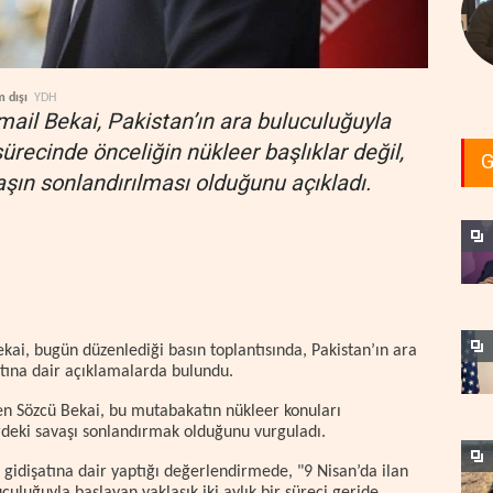
 dışı
YDH
smail Bekai, Pakistan’ın ara buluculuğuyla
recinde önceliğin nükleer başlıklar değil,
G
ın sonlandırılması olduğunu açıkladı.
ekai, bugün düzenlediği basın toplantısında, Pakistan’ın ara
ına dair açıklamalarda bulundu.
rten Sözcü Bekai, bu mutabakatın nükleer konuları
rdeki savaşı sonlandırmak olduğunu vurguladı.
 gidişatına dair yaptığı değerlendirmede, "9 Nisan’da ilan