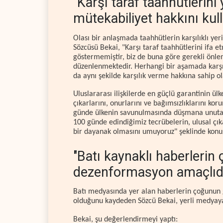
"Karşı taraf taahhütlerini
mütekabiliyet hakkını kul
Olası bir anlaşmada taahhütlerin karşılıklı yeri
Sözcüsü Bekai, "Karşı taraf taahhütlerini ifa e
göstermemiştir, biz de buna göre gerekli önleml
düzenlenmektedir. Herhangi bir aşamada karşı 
da aynı şekilde karşılık verme hakkına sahip ol
Uluslararası ilişkilerde en güçlü garantinin ül
çıkarlarını, onurlarını ve bağımsızlıklarını ko
günde ülkenin savunulmasında düşmana unutama
100 günde edindiğimiz tecrübelerin, ulusal çık
bir dayanak olmasını umuyoruz" şeklinde konu
"Batı kaynaklı haberlerin
dezenformasyon amaçlıdı
Batı medyasında yer alan haberlerin çoğunun g
olduğunu kaydeden Sözcü Bekai, yerli medyaya
Bekai, şu değerlendirmeyi yaptı: