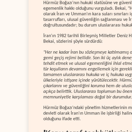
Hürmüz Boğazı’nın hukuki statüsüne ve güvenli
egemenlik hakkı olduğunu vurguladı. Bekai, "Hü
olarak İran ve Umman’ın kara suları sınırları 
tasarrufları, ulusal güvenliğin sağlanması ve 
doğrultusundadır; bu durum uluslararası hukuk
İran’ın 1982 tarihli Birleşmiş Milletler Deniz
Bekai, sözlerini şöyle sürdürdü:
"Her ne kadar İran bu sözleşmeye katılmamış 
gemi geçiş rejimi bellidir. Son iki üç aylık dene
tehdit etmek ve ulusal egemenliğini ihlal etmek
tür koşulların devamını engellemek için gerekli
tamamen uluslararası hukuka ve iç hukuka uygu
ülkeleriyle istişare içinde yürütülecektir. Hür
çıkarlarını ve güvenliğini koruma hem de ulusl
açıkça belirttik. Uluslararası toplumun bu önem
memnuniyetle karşılaması doğal bir durumdur.
Hürmüz Boğazı’ndaki yönetim hizmetlerinin mal
devleti olarak İran’ın Umman ile işbirliği hali
olduğunu ifade etti.