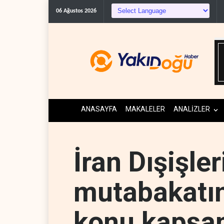
06 Ağustos 2026
ANASAYFA
MAKALELER
ANALİZLER
İran Dışişle
mutabakatın
konu kapsam