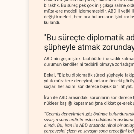
edilen ateşkesten bu yana, Pakistan’ın ara bulu
bıraktık. Bu süreç pek çok iniş çıkışa sahne ol
müzakere modeli izlememesidir. ABD’li yetkilil
değiştirmeleri, hem ara bulucuların işini zorla
kullandı.
"Bu süreçte diplomatik adı
şüpheyle atmak zorunday
ABD’nin geçmişteki taahhütlerine sadık kalmadı
durumun kendilerini tedbirli olmaya zorladığını
Bekai, "Biz bu diplomatik süreci şüpheyle tak
yıllık müzakere deneyimi, onların önceki görüş
suçlar, her adımı son derece büyük bir ihtiyat
İran ile ABD arasındaki sorunların son derece
nükleer başlığı kapsamadığına dikkat çekerek ş
"Geçmiş deneyimleri göz önünde bulundurarak
savaşın sona erdirilmesine odaklanılması kara
alındı. Bu, İran ile ABD arasında nihai bir anl
çerçevesini çizen ve savaşın sona ereceğini bel