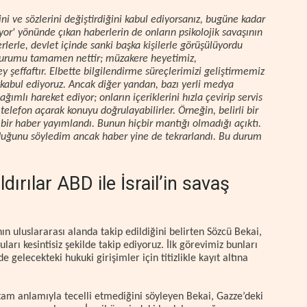
ini ve sözlerini değiştirdiğini kabul ediyorsanız, bugüne kadar
or' yönünde çıkan haberlerin de onların psikolojik savaşının
lerle, devlet içinde sanki başka kişilerle görüşülüyordu
 durumu tamamen nettir; müzakere heyetimiz,
y şeffaftır. Elbette bilgilendirme süreçlerimizi geliştirmemiz
kabul ediyoruz. Ancak diğer yandan, bazı yerli medya
ımlı hareket ediyor; onların içeriklerini hızla çevirip servis
telefon açarak konuyu doğrulayabilirler. Örneğin, belirli bir
 bir haber yayımlandı. Bunun hiçbir mantığı olmadığı açıktı.
olduğunu söyledim ancak haber yine de tekrarlandı. Bu durum
ırılar ABD ile İsrail’in savaş
ının uluslararası alanda takip edildiğini belirten Sözcü Bekai,
uları kesintisiz şekilde takip ediyoruz. İlk görevimiz bunları
gelecekteki hukuki girişimler için titizlikle kayıt altına
tam anlamıyla tecelli etmediğini söyleyen Bekai, Gazze’deki