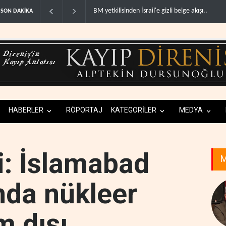
Colani, Hizbullah ile silah bırakma diyaloğu için 
SON DAKİKA
HABERLER
RÖPORTAJ
KATEGORİLER
MEDYA
ri: İslamabad
M
da nükleer
 dışı