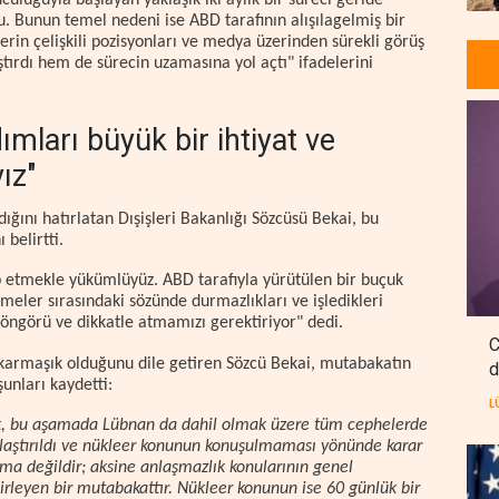
culuğuyla başlayan yaklaşık iki aylık bir süreci geride
du. Bunun temel nedeni ise ABD tarafının alışılagelmiş bir
erin çelişkili pozisyonları ve medya üzerinden sürekli görüş
ştırdı hem de sürecin uzamasına yol açtı" ifadelerini
mları büyük bir ihtiyat ve
ız"
ğını hatırlatan Dışişleri Bakanlığı Sözcüsü Bekai, bu
 belirtti.
ip etmekle yükümlüyüz. ABD tarafıyla yürütülen bir buçuk
meler sırasındaki sözünde durmazlıkları ve işledikleri
, öngörü ve dikkatle atmamızı gerektiriyor" dedi.
C
 karmaşık olduğunu dile getiren Sözcü Bekai, mutabakatın
d
unları kaydetti:
L
, bu aşamada Lübnan da dahil olmak üzere tüm cephelerde
rlaştırıldı ve nükleer konunun konuşulmaması yönünde karar
aşma değildir; aksine anlaşmazlık konularının genel
irleyen bir mutabakattır. Nükleer konunun ise 60 günlük bir