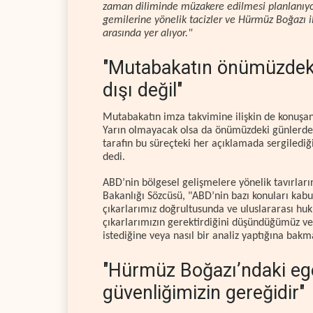
zaman diliminde müzakere edilmesi planlanıyor
gemilerine yönelik tacizler ve Hürmüz Boğazı 
arasında yer alıyor."
"Mutabakatın önümüzdeki
dışı değil"
Mutabakatın imza takvimine ilişkin de konuşan
Yarın olmayacak olsa da önümüzdeki günlerde b
tarafın bu süreçteki her açıklamada sergilediğ
dedi.
ABD’nin bölgesel gelişmelere yönelik tavırların
Bakanlığı Sözcüsü, "ABD’nin bazı konuları kabul
çıkarlarımız doğrultusunda ve uluslararası hu
çıkarlarımızın gerektirdiğini düşündüğümüz ve
istediğine veya nasıl bir analiz yaptığına bakm
"Hürmüz Boğazı’ndaki eg
güvenliğimizin gereğidir"