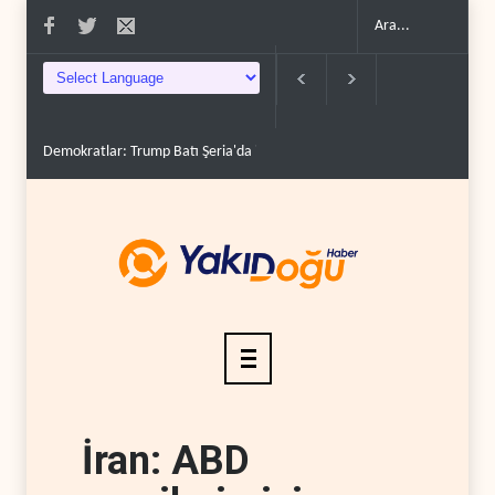
Demokratlar: Trump Batı Şeria'da işgalci yerleşimcilere ..
İsrail, beyi
İran: ABD