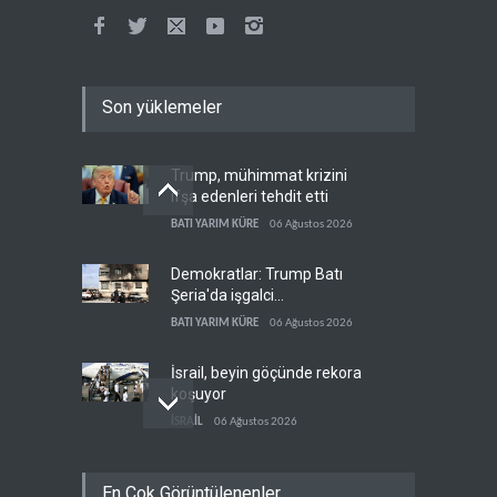
Son yüklemeler
Trump, mühimmat krizini
ifşa edenleri tehdit etti
BATI YARIM KÜRE
06 Ağustos 2026
Demokratlar: Trump Batı
Şeria'da işgalci
yerleşimcilere cezasızlık
BATI YARIM KÜRE
06 Ağustos 2026
sağladı
İsrail, beyin göçünde rekora
koşuyor
İSRAİL
06 Ağustos 2026
Kolombiya kartelleri
En Çok Görüntülenenler
Ukrayna'daki İHA