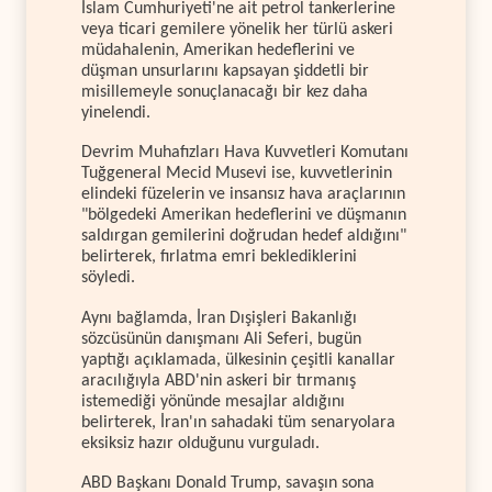
İslam Cumhuriyeti'ne ait petrol tankerlerine
veya ticari gemilere yönelik her türlü askeri
müdahalenin, Amerikan hedeflerini ve
düşman unsurlarını kapsayan şiddetli bir
misillemeyle sonuçlanacağı bir kez daha
yinelendi.
Devrim Muhafızları Hava Kuvvetleri Komutanı
Tuğgeneral Mecid Musevi ise, kuvvetlerinin
elindeki füzelerin ve insansız hava araçlarının
"bölgedeki Amerikan hedeflerini ve düşmanın
saldırgan gemilerini doğrudan hedef aldığını"
belirterek, fırlatma emri beklediklerini
söyledi.
Aynı bağlamda, İran Dışişleri Bakanlığı
sözcüsünün danışmanı Ali Seferi, bugün
yaptığı açıklamada, ülkesinin çeşitli kanallar
aracılığıyla ABD'nin askeri bir tırmanış
istemediği yönünde mesajlar aldığını
belirterek, İran'ın sahadaki tüm senaryolara
eksiksiz hazır olduğunu vurguladı.
ABD Başkanı Donald Trump, savaşın sona