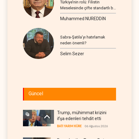
Türkiye’nin rolü: Filistin
Meselesinde çifte standartlı bir
seyir
Muhammed NUREDDİN
Sabra-Şatila’yı hatırlamak
neden önemli?
Selim Sezer
Güncel
Trump, mühimmat krizini
ifşa edenleri tehdit etti
BATI YARIM KÜRE
06 Ağustos 2026