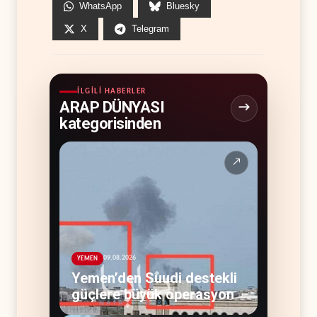
WhatsApp
Bluesky
X
Telegram
İLGILI HABERLER
ARAP DÜNYASI
kategorisinden
↗
09.08.2026
YEMEN
Yemen’den Suudi destekli
güçlere büyük operasyon