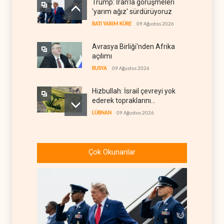
Trump: İran'la görüşmeleri
'yarım ağız' sürdürüyoruz
BATI YARIM KÜRE
09 Ağustos 2026
Avrasya Birliği'nden Afrika
açılımı
RUSYA
09 Ağustos 2026
Hizbullah: İsrail çevreyi yok
ederek topraklarını
genişletiyor
LÜBNAN
09 Ağustos 2026
Ayetullah Hamenei'den
Muhsin Rızai'ye yeni görev
Çok Okunanlar
İRAN
09 Ağustos 2026
Hamas arabuluculardan
İsrail'e baskı yapmasını
istedi
FİLİSTİN
09 Ağustos 2026