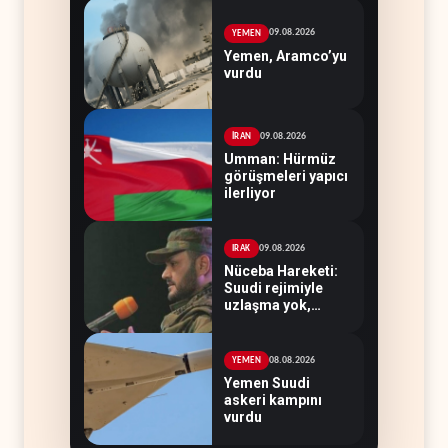
09.08.2026
YEMEN
Yemen, Aramco’yu
vurdu
09.08.2026
İRAN
Umman: Hürmüz
görüşmeleri yapıcı
ilerliyor
09.08.2026
IRAK
Nüceba Hareketi:
Suudi rejimiyle
uzlaşma yok,
misilleme var
08.08.2026
YEMEN
Yemen Suudi
askeri kampını
vurdu