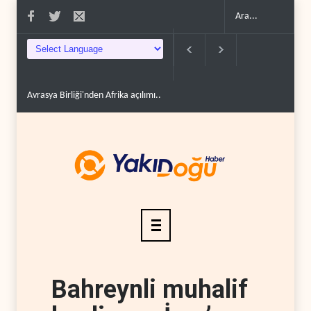
Avrasya Birliği'nden Afrika açılımı..
Hizbullah: İsrail çevreyi yok ederek 
Bahreynli muhalif