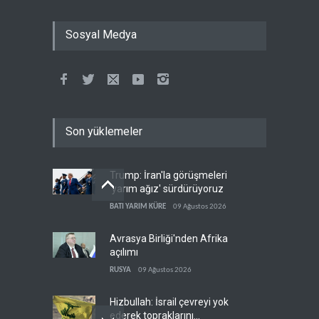
Sosyal Medya
Son yüklemeler
Trump: İran'la görüşmeleri
'yarım ağız' sürdürüyoruz
BATI YARIM KÜRE
09 Ağustos 2026
Avrasya Birliği'nden Afrika
açılımı
RUSYA
09 Ağustos 2026
Hizbullah: İsrail çevreyi yok
ederek topraklarını