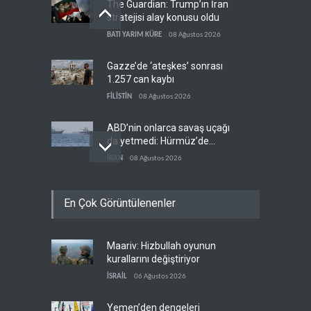
The Guardian: Trump’ın İran
stratejisi alay konusu oldu
BATI YARIM KÜRE
08 Ağustos 2026
Gazze’de ‘ateşkes’ sonrası
1.257 can kaybı
FİLİSTİN
08 Ağustos 2026
ABD’nin onlarca savaş uçağı
da yetmedi: Hürmüz’de
gemi vuruldu
İRAN
08 Ağustos 2026
Necef İmamı'ndan bölgesel
En Çok Görüntülenenler
'Arap projesi' uyarısı
IRAK
08 Ağustos 2026
Maariv: Hizbullah oyunun
Mossad’ın İran'a karşı Kürt
kurallarını değiştiriyor
planı neden çöktü?
İSRAİL
06 Ağustos 2026
İSRAİL
08 Ağustos 2026
Yemen’den dengeleri