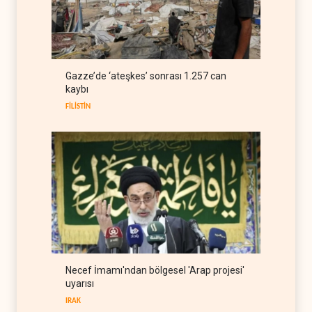
Bloomberg: Türkiye
Karadeniz'deki gemi trafiğini
kısıtlamaya başladı
TÜRKİYE
08 Ağustos 2026
ABD Genelkurmay Başkanı:
Gazze’de ‘ateşkes’ sonrası 1.257 can
Hava gücü Trump'ın
kaybı
hedeflerine yetmez
BATI YARIM KÜRE
08 Ağustos 2026
FİLİSTİN
Necef İmamı'ndan bölgesel 'Arap projesi'
uyarısı
IRAK