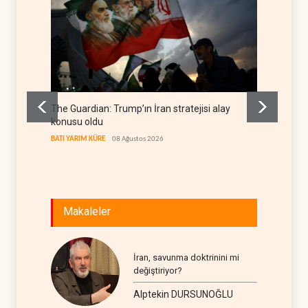
The Guardian: Trump’ın İran stratejisi alay
Gazze’
konusu oldu
FİLİSTİN
BATI YARIM KÜRE
08 Ağustos 2026
Makaleler
İran, savunma doktrinini mi
değiştiriyor?
Alptekin DURSUNOĞLU