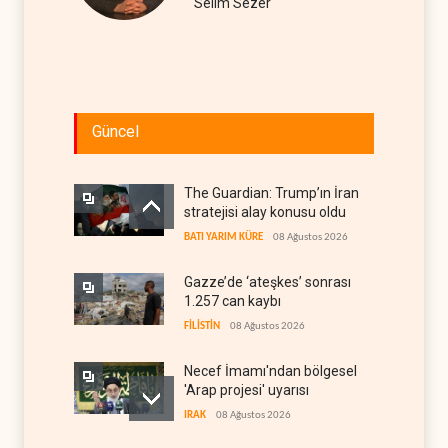
Selim Sezer
Güncel
The Guardian: Trump’ın İran
stratejisi alay konusu oldu
BATI YARIM KÜRE
08 Ağustos 2026
Gazze’de ‘ateşkes’ sonrası
1.257 can kaybı
FİLİSTİN
08 Ağustos 2026
Necef İmamı'ndan bölgesel
'Arap projesi' uyarısı
IRAK
08 Ağustos 2026