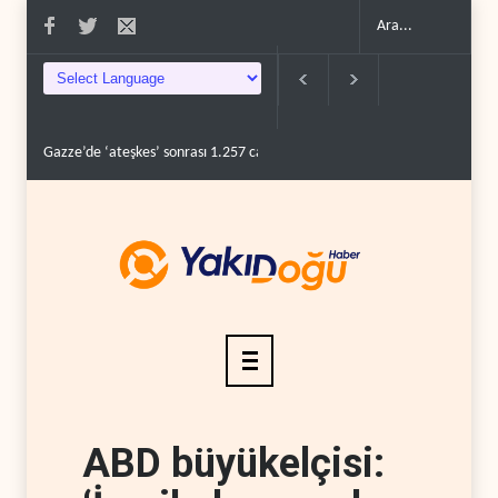
Gazze’de ‘ateşkes’ sonrası 1.257 can kaybı..
ABD’nin onlarca savaş uç
ABD büyükelçisi: