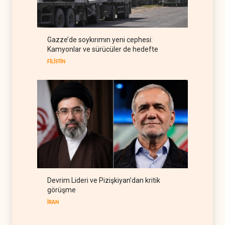
ülkelere yüzde 100'e varan
gümrük vergisi
RUSYA
09 Ağustos 2026
Demokratlar Trump için azil
Gazze’de soykırımın yeni cephesi:
süreci yerine soruşturma
Kamyonlar ve sürücüler de hedefte
hazırlıyor
BATI YARIM KÜRE
09 Ağustos 2026
FİLİSTİN
Devrim Lideri ve Pizişkiyan’dan kritik
görüşme
İRAN