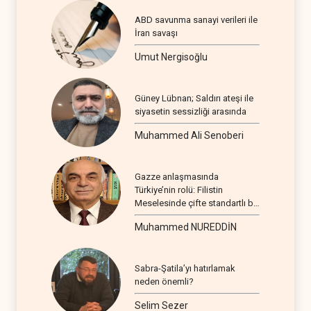
ABD savunma sanayi verileri ile
İran savaşı
Umut Nergisoğlu
Güney Lübnan; Saldırı ateşi ile
siyasetin sessizliği arasında
Muhammed Ali Senoberi
Gazze anlaşmasında
Türkiye’nin rolü: Filistin
Meselesinde çifte standartlı bir
seyir
Muhammed NUREDDİN
Sabra-Şatila’yı hatırlamak
neden önemli?
Selim Sezer