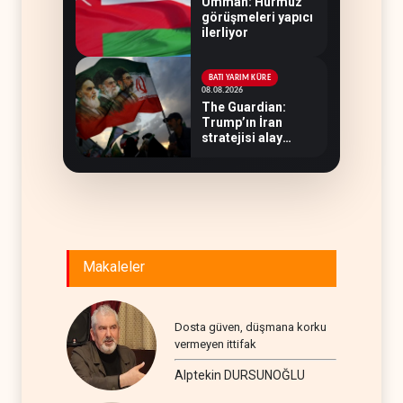
Umman: Hürmüz
görüşmeleri yapıcı
ilerliyor
BATI YARIM KÜRE
08.08.2026
The Guardian:
Trump’ın İran
stratejisi alay
konusu oldu
Makaleler
Dosta güven, düşmana korku
vermeyen ittifak
Alptekin DURSUNOĞLU