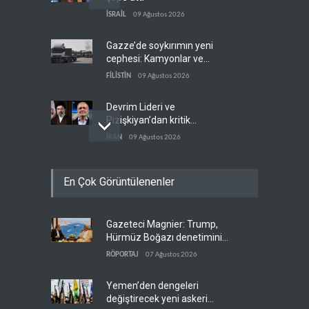
İSRAİL
09 Ağustos 2026
Gazze’de soykırımın yeni
cephesi: Kamyonlar ve
sürücüler de hedefte
FİLİSTİN
09 Ağustos 2026
Devrim Lideri ve
Pizişkiyan’dan kritik
görüşme
İRAN
09 Ağustos 2026
Yemen’den Suudi destekli
En Çok Görüntülenenler
güçlere büyük operasyon
YEMEN
09 Ağustos 2026
Gazeteci Magnier: Trump,
Grönland’da izinsiz sondaj
Hürmüz Boğazı denetimini
hamlesi
doğrudan İran ve Umman'a
RÖPORTAJ
07 Ağustos 2026
BATI YARIM KÜRE
09 Ağustos 2026
teslim etti
Yemen’den dengeleri
değiştirecek yeni askeri