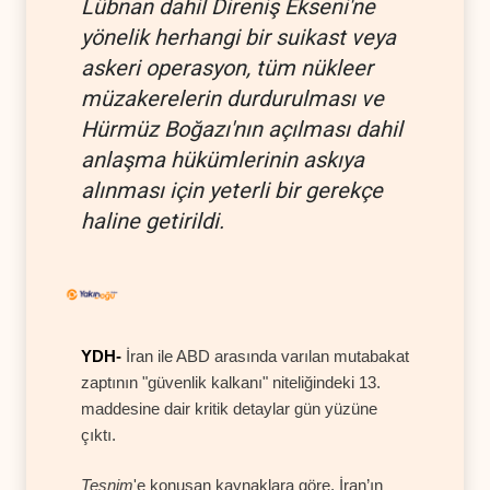
Lübnan dahil Direniş Ekseni'ne
yönelik herhangi bir suikast veya
askeri operasyon, tüm nükleer
müzakerelerin durdurulması ve
Hürmüz Boğazı'nın açılması dahil
anlaşma hükümlerinin askıya
alınması için yeterli bir gerekçe
haline getirildi.
YDH-
İran ile ABD arasında varılan mutabakat
zaptının "güvenlik kalkanı" niteliğindeki 13.
maddesine dair kritik detaylar gün yüzüne
çıktı.
Tesnim
'e konuşan kaynaklara göre, İran’ın