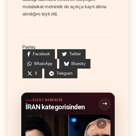
mutabakat metninde de açıkça kayıt altına
alındığını teyit etti.
Paylaş:
Facebook
Twitter
WhatsApp
Bluesky
X
Telegram
İLGILI HABERLER
İRAN kategorisinden
↗