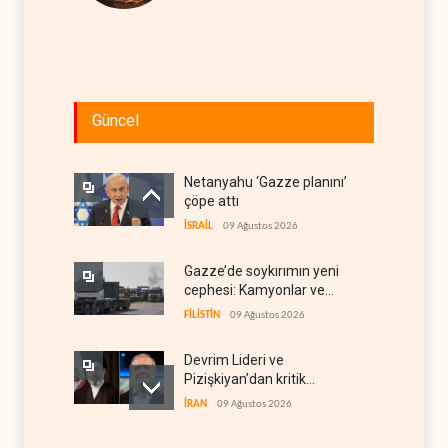
Güncel
Netanyahu ‘Gazze planını’
çöpe attı
İSRAİL
09 Ağustos 2026
Gazze’de soykırımın yeni
cephesi: Kamyonlar ve
sürücüler de hedefte
FİLİSTİN
09 Ağustos 2026
Devrim Lideri ve
Pizişkiyan’dan kritik
görüşme
İRAN
09 Ağustos 2026