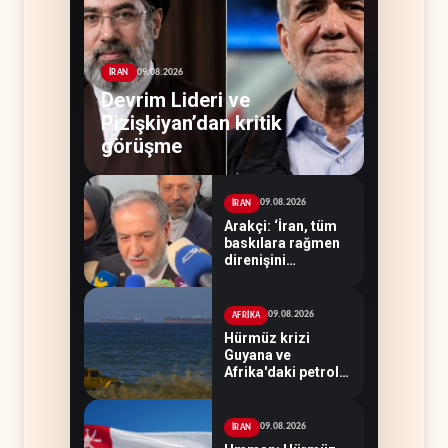
09.08.2026
İRAN
Devrim Lideri ve
Pizişkiyan’dan kritik
görüşme
09.08.2026
İRAN
Arakçi: ‘İran, tüm
baskılara rağmen
direnişini
sürdürecek’
09.08.2026
AFRİKA
Hürmüz krizi
Guyana ve
Afrika'daki petrol
üreticilerine yaradı
09.08.2026
İRAN