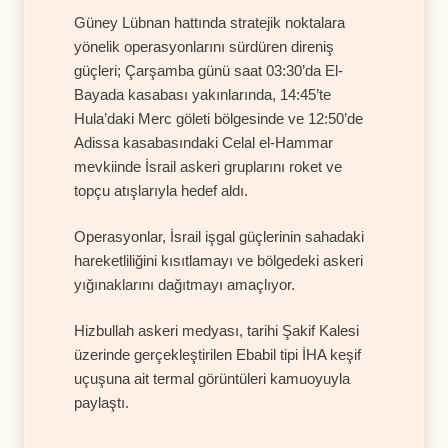
Güney Lübnan hattında stratejik noktalara
yönelik operasyonlarını sürdüren direniş
güçleri; Çarşamba günü saat 03:30’da El-
Bayada kasabası yakınlarında, 14:45’te
Hula’daki Merc göleti bölgesinde ve 12:50’de
Adissa kasabasındaki Celal el-Hammar
mevkiinde İsrail askeri gruplarını roket ve
topçu atışlarıyla hedef aldı.
Operasyonlar, İsrail işgal güçlerinin sahadaki
hareketliliğini kısıtlamayı ve bölgedeki askeri
yığınaklarını dağıtmayı amaçlıyor.
Hizbullah askeri medyası, tarihi Şakif Kalesi
üzerinde gerçekleştirilen Ebabil tipi İHA keşif
uçuşuna ait termal görüntüleri kamuoyuyla
paylaştı.