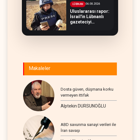
06.08.2026
LÜBNAN
Uluslararası rapor:
İsrail'in Lübnanlı
gazeteciyi
öldürmesi savaş
suçu
Makaleler
Dosta güven, düşmana korku
vermeyen ittifak
Alptekin DURSUNOĞLU
ABD savunma sanayi verileri ile
İran savaşı