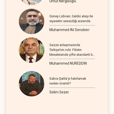
Umut Nergisoğlu
Güney Lübnan; Saldırı ateşi ile
siyasetin sessizliği arasında
Muhammed Ali Senoberi
Gazze anlaşmasında
Türkiye’nin rolü: Filistin
Meselesinde çifte standartlı bir
seyir
Muhammed NUREDDİN
Sabra-Şatila’yı hatırlamak
neden önemli?
Selim Sezer