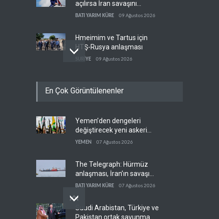
açılırsa İran savaşını
bitirmeye hazır
BATI YARIM KÜRE
09 Ağustos 2026
Hmeimim ve Tartus için
HTŞ-Rusya anlaşması
SURİYE
09 Ağustos 2026
Netanyahu ‘Gazze planını’
En Çok Görüntülenenler
çöpe attı
İSRAİL
09 Ağustos 2026
Yemen’den dengeleri
Küba enerji krizine karşı
değiştirecek yeni askeri
güneşe yöneldi
denklem
YEMEN
07 Ağustos 2026
BATI YARIM KÜRE
09 Ağustos 2026
The Telegraph: Hürmüz
anlaşması, İran’ın savaşı
kazandığını gösteriyor
BATI YARIM KÜRE
07 Ağustos 2026
Suudi Arabistan, Türkiye ve
Pakistan ortak savunma