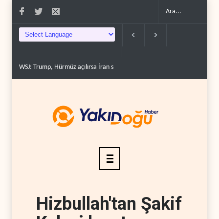
irmeye..
Hmeimim ve Tartus için HTŞ-Rusya anlaşması..
Netanyahu ‘Gazze p
Hizbullah'tan Şakif