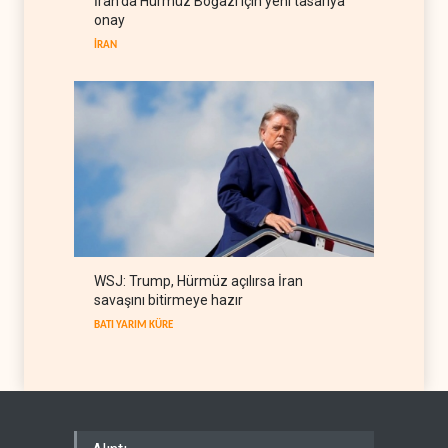
İran'da Hürmüz Boğazı için yeni tasarıya
Küba enerji krizine karşı
onay
güneşe yöneldi
İRAN
BATI YARIM KÜRE
09 Ağustos 2026
WSJ: Trump, Hürmüz açılırsa İran
savaşını bitirmeye hazır
BATI YARIM KÜRE