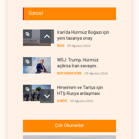
Güncel
İran'da Hürmüz Boğazı için
yeni tasarıya onay
İRAN
09 Ağustos 2026
WSJ: Trump, Hürmüz
açılırsa İran savaşını
bitirmeye hazır
BATI YARIM KÜRE
09 Ağustos 2026
Hmeimim ve Tartus için
HTŞ-Rusya anlaşması
SURİYE
09 Ağustos 2026
Netanyahu ‘Gazze planını’
çöpe attı
Çok Okunanlar
İSRAİL
09 Ağustos 2026