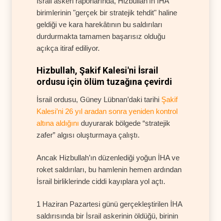
İsrail askeri raporlarında, Hizbullah’ın İHA
birimlerinin "gerçek bir stratejik tehdit" haline
geldiği ve kara harekâtının bu saldırıları
durdurmakta tamamen başarısız olduğu
açıkça itiraf ediliyor.
Hizbullah, Şakif Kalesi'ni İsrail
ordusu için ölüm tuzağına çevirdi
İsrail ordusu, Güney Lübnan’daki tarihi
Şakif
Kalesi’ni 26 yıl aradan sonra yeniden kontrol
altına aldığını
duyurarak bölgede “stratejik
zafer” algısı oluşturmaya çalıştı.
Ancak Hizbullah’ın düzenlediği yoğun İHA ve
roket saldırıları, bu hamlenin hemen ardından
İsrail birliklerinde ciddi kayıplara yol açtı.
1 Haziran Pazartesi günü gerçekleştirilen İHA
saldırısında bir İsrail askerinin öldüğü, birinin