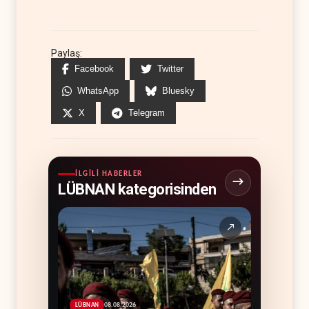
Paylaş:
Facebook
Twitter
WhatsApp
Bluesky
X
Telegram
İLGILI HABERLER
LÜBNAN kategorisinden
↗
08.08.2026
LÜBNAN