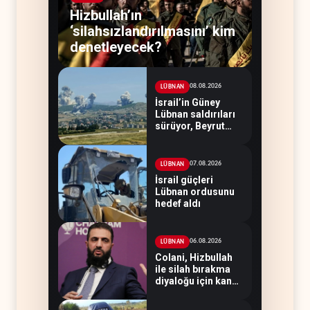
Hizbullah’ın
‘silahsızlandırılmasını’ kim
denetleyecek?
08.08.2026
LÜBNAN
İsrail’in Güney
Lübnan saldırıları
sürüyor, Beyrut
suskun
07.08.2026
LÜBNAN
İsrail güçleri
Lübnan ordusunu
hedef aldı
06.08.2026
LÜBNAN
Colani, Hizbullah
ile silah bırakma
diyaloğu için kanal
arıyor