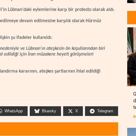
il'in Lübnan'daki eylemlerine karşı bir protesto olarak aldı.
al edilmeye devam edilmesine karşılık olarak Hürmüz
kin şu ifadeler kullanıldı:
nedeniyle ve Lübnan'ın ateşkesin ön koşullarından biri
lal edildiği için İran müzakere heyeti görüşmeleri
dırma kararının, ateşkes şartlarının ihlal edildiği
.
G
d
t
WhatsApp
Bluesky
X
Telegram
R