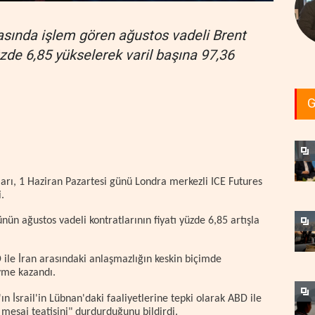
asında işlem gören ağustos vadeli Brent
üzde 6,85 yükselerek varil başına 97,36
G
ları, 1 Haziran Pazartesi günü Londra merkezli ICE Futures
.
nün ağustos vadeli kontratlarının fiyatı yüzde 6,85 artışla
D ile İran arasındaki anlaşmazlığın keskin biçimde
ivme kazandı.
ın İsrail'in Lübnan'daki faaliyetlerine tepki olarak ABD ile
mesaj teatisini" durdurduğunu bildirdi.