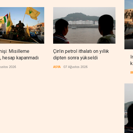
nişi: Misilleme
Çin'in petrol ithalatı on yıllık
BAE,
I
i, hesap kapanmadı
dipten sonra yükseldi
sonr
k
düz
ustos 2026
ASYA
07 Ağustos 2026
ARAP
I