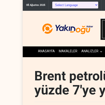
Gazeteci Magnier: Trump, Hürm
08 Ağustos 2026
ANASAYFA
MAKALELER
ANALİZLER
Brent petrolü
yüzde 7'ye 