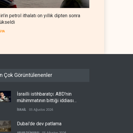
in'in petrol ithalatı on yıllık dipten sonra
ükseldi
SYA
n Çok Görüntülenenler
İsrailli istihbaratçı: ABD'nin
mühimmatının bittiği iddiası
bir iç kavga
İSRAİL
05 Ağustos 2026
Dubai'de dev patlama
ARAP DÜNYASI
05 Ağustos 2026