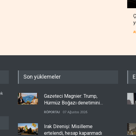
Ç
y
A
Son yüklemeler
E
ek
Gazeteci Magnier: Trump,
Hürmüz Boğazı denetimini
doğrudan İran ve Umman'a
RÖPORTAJ
07 Ağustos 2026
teslim etti
Irak Direnişi: Misilleme
ertelendi, hesap kapanmadı