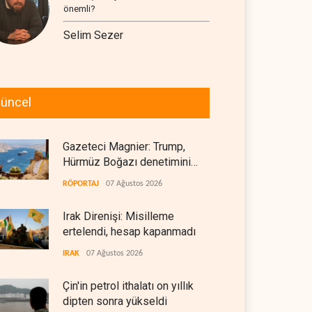
önemli?
Selim Sezer
üncel
Gazeteci Magnier: Trump,
Hürmüz Boğazı denetimini
doğrudan İran ve Umman'a
RÖPORTAJ
07 Ağustos 2026
teslim etti
Irak Direnişi: Misilleme
ertelendi, hesap kapanmadı
IRAK
07 Ağustos 2026
Çin'in petrol ithalatı on yıllık
dipten sonra yükseldi