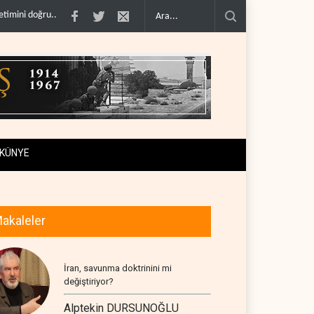
madı..
Çin'in petrol ithalatı on yıllık dipten sonra yükseldi..
BAE, OPEC'ten ay
KÜNYE
akaleler
İran, savunma doktrinini mi
değiştiriyor?
Alptekin DURSUNOĞLU