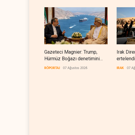
Gazeteci Magnier: Trump,
Irak Dire
Hürmüz Boğazı denetimini
ertelend
doğrudan İran ve Umman'a
RÖPORTAJ
07 Ağustos 2026
IRAK
07 Ağ
teslim etti