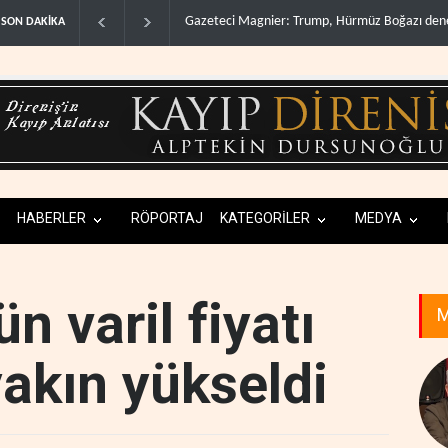
üz Boğazı denetimini doğru..
Irak Direnişi: Misilleme ertelendi, hesap kapan
SON DAKİKA
HABERLER
RÖPORTAJ
KATEGORİLER
MEDYA
n varil fiyatı
M
yakın yükseldi