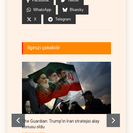
Facebook
Twitter
WhatsApp
Bluesky
X
Telegram
İlginizi çekebilir
The Guardian: Trump’ın İran stratejisi alay
Gazze’
konusu oldu
FİLİSTİN