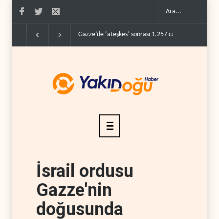
Gazze’de ‘ateşkes’ sonrası 1.257 can kaybı..
ABD
İsrail ordusu
Gazze'nin
doğusunda