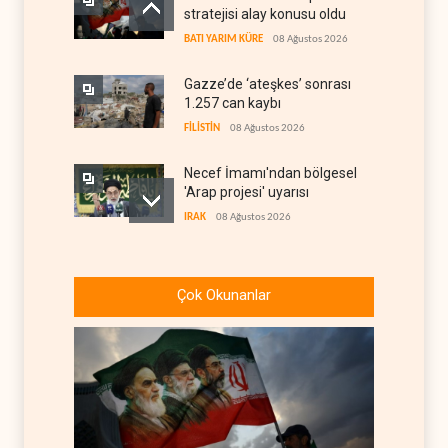
stratejisi alay konusu oldu
BATI YARIM KÜRE
08 Ağustos 2026
Gazze’de ‘ateşkes’ sonrası
1.257 can kaybı
FİLİSTİN
08 Ağustos 2026
Necef İmamı'ndan bölgesel
'Arap projesi' uyarısı
IRAK
08 Ağustos 2026
ABD’nin onlarca savaş uçağı
da yetmedi: Hürmüz’de
Çok Okunanlar
gemi vuruldu
İRAN
08 Ağustos 2026
Suudi Arabistan, kendisini
savaş sonrası Körfez'e
hazırlıyor
ANALİZLER
08 Ağustos 2026
ABD ekonomisinde İran