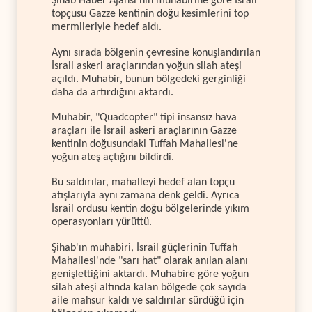
Şihab Haber Ajansı'nın muhabirine göre İsrail
topçusu Gazze kentinin doğu kesimlerini top
mermileriyle hedef aldı.
Aynı sırada bölgenin çevresine konuşlandırılan
İsrail askeri araçlarından yoğun silah ateşi
açıldı. Muhabir, bunun bölgedeki gerginliği
daha da artırdığını aktardı.
Muhabir, "Quadcopter" tipi insansız hava
araçları ile İsrail askeri araçlarının Gazze
kentinin doğusundaki Tuffah Mahallesi'ne
yoğun ateş açtığını bildirdi.
Bu saldırılar, mahalleyi hedef alan topçu
atışlarıyla aynı zamana denk geldi. Ayrıca
İsrail ordusu kentin doğu bölgelerinde yıkım
operasyonları yürüttü.
Şihab'ın muhabiri, İsrail güçlerinin Tuffah
Mahallesi'nde "sarı hat" olarak anılan alanı
genişlettiğini aktardı. Muhabire göre yoğun
silah ateşi altında kalan bölgede çok sayıda
aile mahsur kaldı ve saldırılar sürdüğü için