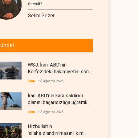
önemli?
Selim Sezer
üncel
WSJ: İran, ABD’nin
Körfez’deki hakimiyetini sona
erdiriyor
İRAN
08 Ağustos 2026
İran: ABD’nin kara saldırısı
planını başarısızlığa uğrattık
İRAN
08 Ağustos 2026
Hizbullah’ın
‘silahsızlandırılmasını’ kim