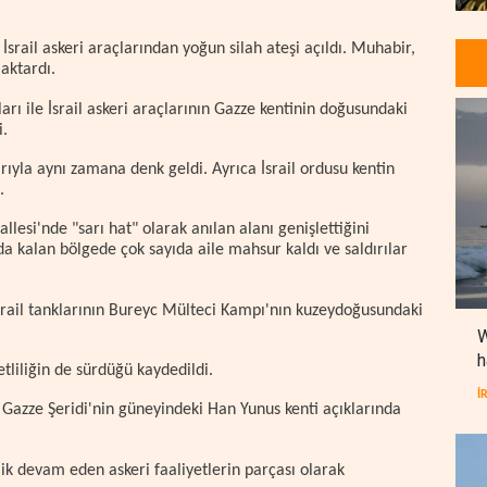
İsrail askeri araçlarından yoğun silah ateşi açıldı. Muhabir,
aktardı.
rı ile İsrail askeri araçlarının Gazze kentinin doğusundaki
i.
arıyla aynı zamana denk geldi. Ayrıca İsrail ordusu kentin
.
llesi'nde "sarı hat" olarak anılan alanı genişlettiğini
da kalan bölgede çok sayıda aile mahsur kaldı ve saldırılar
İsrail tanklarının Bureyc Mülteci Kampı'nın kuzeydoğusundaki
W
h
liliğin de sürdüğü kaydedildi.
İ
, Gazze Şeridi'nin güneyindeki Han Yunus kenti açıklarında
lik devam eden askeri faaliyetlerin parçası olarak