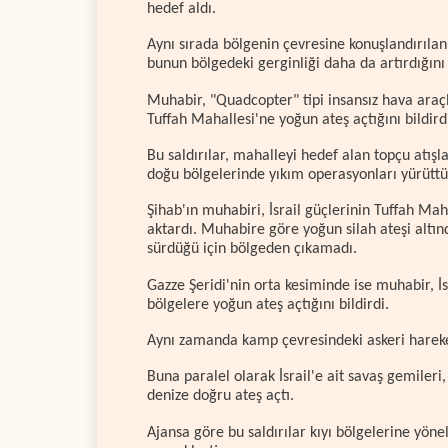
hedef aldı.
Aynı sırada bölgenin çevresine konuşlandırılan 
bunun bölgedeki gerginliği daha da artırdığını 
Muhabir, "Quadcopter" tipi insansız hava araçla
Tuffah Mahallesi'ne yoğun ateş açtığını bildird
Bu saldırılar, mahalleyi hedef alan topçu atışl
doğu bölgelerinde yıkım operasyonları yürüttü
Şihab'ın muhabiri, İsrail güçlerinin Tuffah Maha
aktardı. Muhabire göre yoğun silah ateşi altın
sürdüğü için bölgeden çıkamadı.
Gazze Şeridi'nin orta kesiminde ise muhabir, 
bölgelere yoğun ateş açtığını bildirdi.
Aynı zamanda kamp çevresindeki askeri hareket
Buna paralel olarak İsrail'e ait savaş gemileri
denize doğru ateş açtı.
Ajansa göre bu saldırılar kıyı bölgelerine yöne