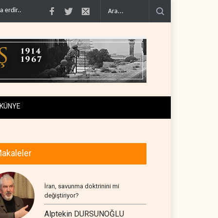
Hizbullah’ın ‘silahsızlandırılmasını’ kim denetl..
Bekai'den Trump’a ‘savaş g
KÜNYE
akaleler
İran, savunma doktrinini mi
değiştiriyor?
Alptekin DURSUNOĞLU