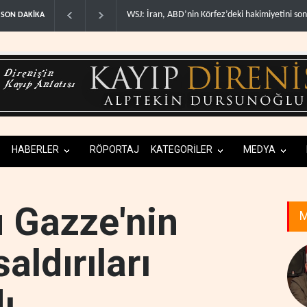
z’deki hakimiyetini sona erdir..
İran: ABD’nin kara saldırısı planını başarısızlı..
SON DAKİKA
HABERLER
RÖPORTAJ
KATEGORİLER
MEDYA
u Gazze'nin
M
ldırıları
ı