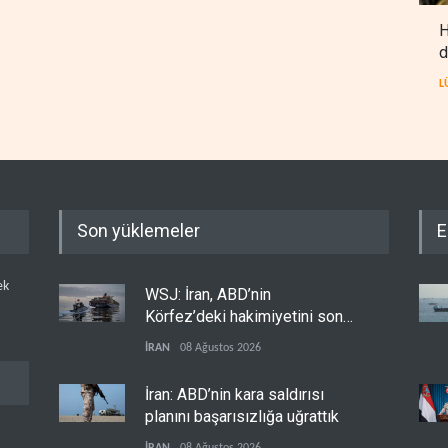
H
d
L
Son yüklemeler
E
ek
WSJ: İran, ABD’nin
Körfez’deki hakimiyetini sona
erdiriyor
İRAN
08 Ağustos 2026
İran: ABD’nin kara saldırısı
planını başarısızlığa uğrattık
İRAN
08 Ağustos 2026