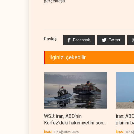
gerçekleşti.
Paylaş:
Facebook
Twitter
İlginizi çekebilir
WSJ: İran, ABD’nin
İran: ABD
Körfez’deki hakimiyetini sona
planını b
erdiriyor
İRAN
07 Ağustos 2026
İRAN
07 A