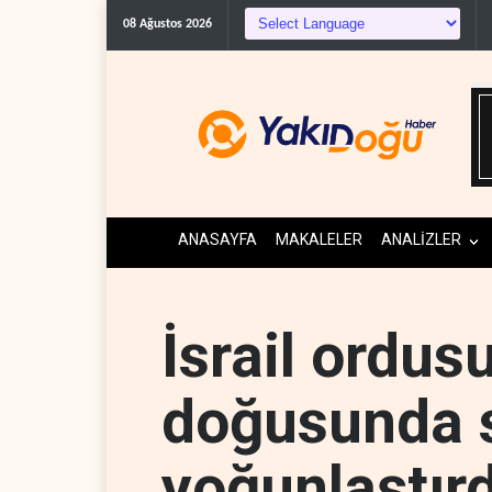
WSJ: İran, ABD’nin Körfe
08 Ağustos 2026
ANASAYFA
MAKALELER
ANALİZLER
İsrail ordus
doğusunda sa
yoğunlaştırd