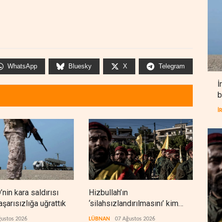
WhatsApp
Bluesky
X
Telegram
İ
b
İ
’nin kara saldırısı
Hizbullah’ın
Beka
aşarısızlığa uğrattık
‘silahsızlandırılmasını’ kim
gani
denetleyecek?
kaz
ğustos 2026
LÜBNAN
07 Ağustos 2026
İRAN