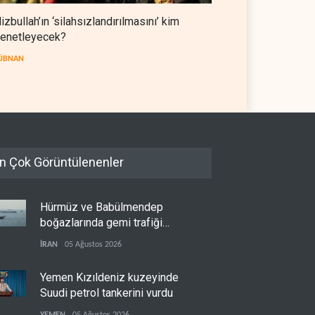
izbullah’ın ‘silahsızlandırılmasını’ kim
enetleyecek?
ÜBNAN
n Çok Görüntülenenler
Hürmüz ve Babülmendep
boğazlarında gemi trafiği
durağan seyrini koruyor
İRAN
05 Ağustos 2026
Yemen Kızıldeniz kuzeyinde
Suudi petrol tankerini vurdu
YEMEN
05 Ağustos 2026