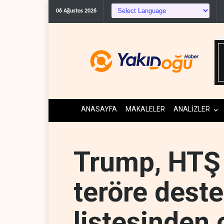
İsrail ordusuna Lübnan'
06 Ağustos 2026
ANASAYFA
MAKALELER
ANALİZLER
Trump, HTŞ 
teröre deste
listesinden 