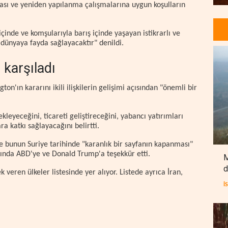
ması ve yeniden yapılanma çalışmalarına uygun koşulların
çinde ve komşularıyla barış içinde yaşayan istikrarlı ve
m dünyaya fayda sağlayacaktır" denildi.
karşıladı
on'ın kararını ikili ilişkilerin gelişimi açısından "önemli bir
leyeceğini, ticareti geliştireceğini, yabancı yatırımları
ra katkı sağlayacağını belirtti.
e bunun Suriye tarihinde "karanlık bir sayfanın kapanması"
sında ABD'ye ve Donald Trump'a teşekkür etti.
M
d
veren ülkeler listesinde yer alıyor. Listede ayrıca İran,
İ