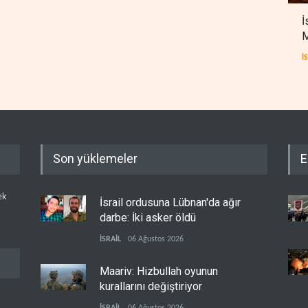
İ
M
İ
Son yüklemeler
E
ek
İsrail ordusuna Lübnan'da ağır
darbe: İki asker öldü
İSRAİL
06 Ağustos 2026
Maariv: Hizbullah oyunun
kurallarını değiştiriyor
İSRAİL
06 Ağustos 2026