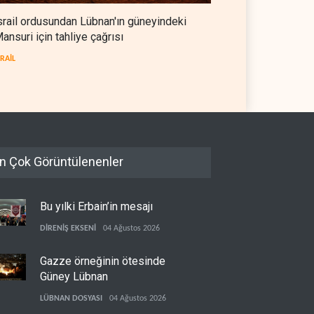
srail ordusundan Lübnan'ın güneyindeki
ansuri için tahliye çağrısı
SRAİL
n Çok Görüntülenenler
Bu yılki Erbain’in mesajı
DİRENİŞ EKSENİ
04 Ağustos 2026
Gazze örneğinin ötesinde
Güney Lübnan
LÜBNAN DOSYASI
04 Ağustos 2026