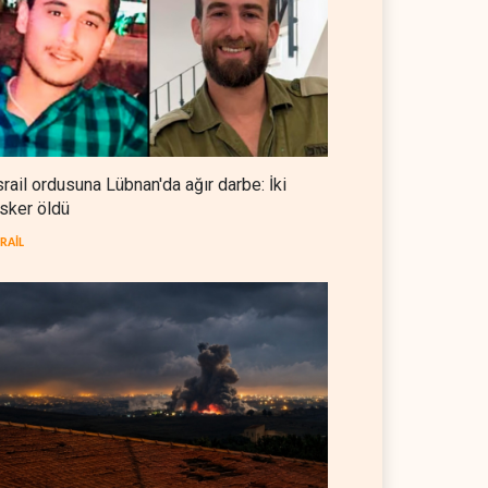
Hürmüz Boğazı'nda patlama
İRAN
06 Ağustos 2026
Reuters: Hürmüz'ün denetimi
İran'da olacak
İRAN
06 Ağustos 2026
srail ordusuna Lübnan'da ağır darbe: İki
sker öldü
Colani'den Trump'a Rusya
jesti
SRAİL
SURİYE
05 Ağustos 2026
n ile Umman, Hürmüz'de
Rusya, Hindistan'a ulaşmak
i düzen için son aşamada
için yeni güzergah arıyor
05 Ağustos 2026
RUSYA
05 Ağustos 2026