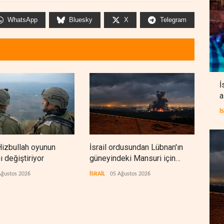
WhatsApp
Bluesky
X
Telegram
İ
a
İ
Hizbullah oyunun
İsrail ordusundan Lübnan'ın
İra
nı değiştiriyor
güneyindeki Mansuri için
yen
tahliye çağrısı
Ağustos 2026
İSRAİL
05 Ağustos 2026
İRAN