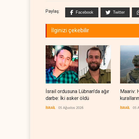
Paylaş:
Facebook
Twitter
İlginizi çekebilir
İsrail ordusuna Lübnan'da ağır
Maariv: 
darbe: İki asker öldü
kuralları
İSRAİL
05 Ağustos 2026
İSRAİL
05 