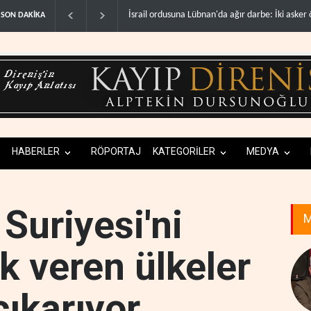
da ağır darbe: İki asker öldü..
Maariv: Hizbullah oyunun kurallarını değiştiriyo
SON DAKİKA
HABERLER
RÖPORTAJ
KATEGORİLER
MEDYA
Suriyesi'ni
M
k veren ülkeler
çıkarıyor