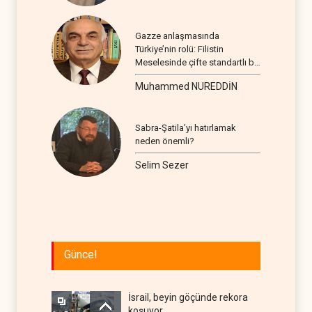
Gazze anlaşmasında
Türkiye’nin rolü: Filistin
Meselesinde çifte standartlı bir
seyir
Muhammed NUREDDİN
Sabra-Şatila’yı hatırlamak
neden önemli?
Selim Sezer
Güncel
İsrail, beyin göçünde rekora
koşuyor