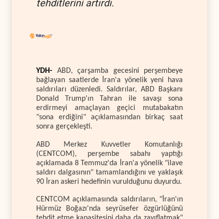
tehditlerini artırdı.
YDH-
ABD, çarşamba gecesini perşembeye
bağlayan saatlerde İran'a yönelik yeni hava
saldırıları düzenledi. Saldırılar, ABD Başkanı
Donald Trump'ın Tahran ile savaşı sona
erdirmeyi amaçlayan geçici mutabakatın
"sona erdiğini" açıklamasından birkaç saat
sonra gerçekleşti.
ABD Merkez Kuvvetler Komutanlığı
(CENTCOM), perşembe sabahı yaptığı
açıklamada 8 Temmuz'da İran'a yönelik "ilave
saldırı dalgasının" tamamlandığını ve yaklaşık
90 İran askeri hedefinin vurulduğunu duyurdu.
CENTCOM açıklamasında saldırıların, "İran'ın
Hürmüz Boğazı'nda seyrüsefer özgürlüğünü
tehdit etme kapasitesini daha da zayıflatmak"