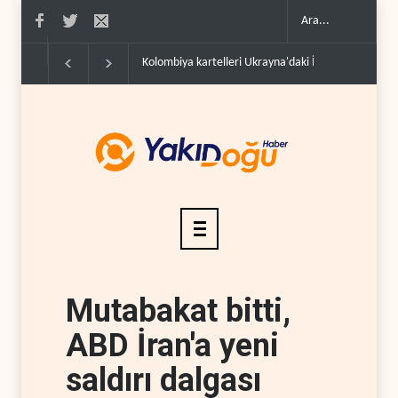
Kolombiya kartelleri Ukrayna'daki İHA teknolojisinin
Mutabakat bitti,
ABD İran'a yeni
saldırı dalgası