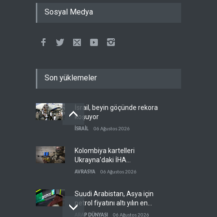
Sosyal Medya
Son yüklemeler
İsrail, beyin göçünde rekora
koşuyor
İSRAİL
06 Ağustos 2026
Kolombiya kartelleri
Ukrayna'daki İHA
teknolojisinin peşine düştü
AVRASYA
06 Ağustos 2026
Suudi Arabistan, Asya için
petrol fiyatını altı yılın en
düşüğüne indirdi
ARAP DÜNYASI
06 Ağustos 2026