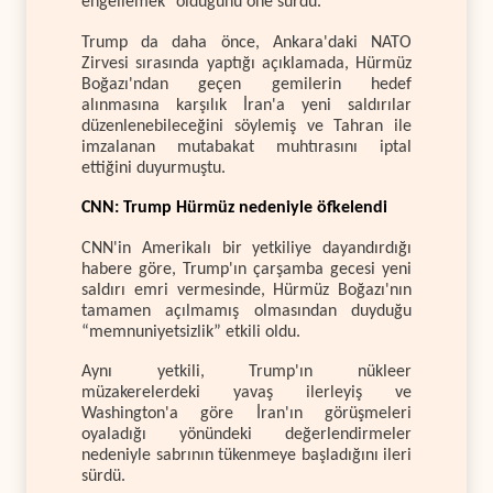
engellemek" olduğunu öne sürdü.
Trump da daha önce, Ankara'daki NATO
Zirvesi sırasında yaptığı açıklamada, Hürmüz
Boğazı'ndan geçen gemilerin hedef
alınmasına karşılık İran'a yeni saldırılar
düzenlenebileceğini söylemiş ve Tahran ile
imzalanan mutabakat muhtırasını iptal
ettiğini duyurmuştu.
CNN: Trump Hürmüz nedeniyle öfkelendi
CNN'in Amerikalı bir yetkiliye dayandırdığı
habere göre, Trump'ın çarşamba gecesi yeni
saldırı emri vermesinde, Hürmüz Boğazı'nın
tamamen açılmamış olmasından duyduğu
“memnuniyetsizlik” etkili oldu.
Aynı yetkili, Trump'ın nükleer
müzakerelerdeki yavaş ilerleyiş ve
Washington'a göre İran'ın görüşmeleri
oyaladığı yönündeki değerlendirmeler
nedeniyle sabrının tükenmeye başladığını ileri
sürdü.