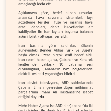
amaçladığı iddia etti.
Açıklamaya göre, hedef alınan unsurlar
arasında hava savunma sistemleri, kıyı
gözetleme tesisleri, füze ve insansız hava
aracı depoları, deniz kuvvetlerine ait
kabiliyetler ile İran kıyıları boyunca bulunan
askeri lojistik altyapısı yer aldı.
İran basınına göre saldırılar, ülkenin
güneyindeki Bender Abbas, Sirik ve Buşehr
başta olmak üzere birçok kenti hedef aldı.
İran resmi haber ajansı, Çabahar ve Kenarek
kentlerinde yaklaşık 10 patlama sesi
duyulduğunu, Çabahar'ın bazı bölgelerinde
elektrik kesintisi yaşandığını bildirdi.
İran devlet televizyonu, ABD saldırılarında
Çabahar Limanı çevresine düşen mühimmat
parçalarının İmam Ali Hastanesi'ne isabet
ettiğini duyurdu.
Mehr Haber Ajansı ise ABD'nin Çabahar'da iki
deniz iskelesi ile deniz trafiği kontrol kulesini