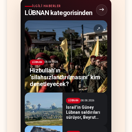
İLGILI HABERLER
LÜBNAN kategorisinden
↗
08.08.2026
LÜBNAN
Hizbullah’ın
‘silahsızlandırılmasını’ kim
denetleyecek?
08.08.2026
LÜBNAN
İsrail’in Güney
Lübnan saldırıları
sürüyor, Beyrut
suskun