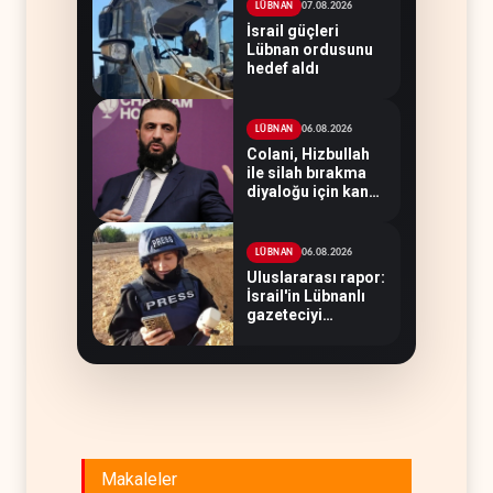
07.08.2026
LÜBNAN
İsrail güçleri
Lübnan ordusunu
hedef aldı
06.08.2026
LÜBNAN
Colani, Hizbullah
ile silah bırakma
diyaloğu için kanal
arıyor
06.08.2026
LÜBNAN
Uluslararası rapor:
İsrail'in Lübnanlı
gazeteciyi
öldürmesi savaş
suçu
Makaleler