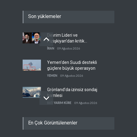
Son yüklemeler
Devrim Lideri ve
Pizişkiyan’dan kritik
görüşme
İRAN
09 Ağustos 2026
Yemen’den Suudi destekli
güçlere büyük operasyon
YEMEN
09 Ağustos 2026
Grönland’da izinsiz sondaj
hamlesi
BATI YARIM KÜRE
09 Ağustos 2026
Arakçi: ‘İran, tüm baskılara
En Çok Görüntülenenler
rağmen direnişini
sürdürecek’
İRAN
09 Ağustos 2026