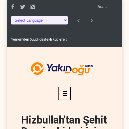
Yemen’den Suudi destekli güçlere büyük operasyon..
Grönland’da izinsiz 
Hizbullah'tan Şehit