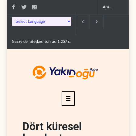
Gazze’de ‘ateşkes’ sonrası 1.257 can kaybı..
ABD’nin onlarca savaş uçağ
Dört küresel