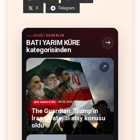
X
Telegram
İLGILI HABERLER
BATI YARIM KÜRE
kategorisinden
↗
08.08.2026
BATI YARIM KÜRE
The Guardian: Trump’ın
İran stratejisi alay konusu
oldu