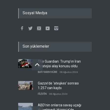
Sosyal Medya
Son yüklemeler
The Guardian: Trump’ın İran
stratejisi alay konusu oldu
BATI YARIM KÜRE
08 Ağustos 2026
Gazze’de ‘ateşkes’ sonrası
1.257 can kaybı
FİLİSTİN
08 Ağustos 2026
ABD’nin onlarca savaş uçağı
da yetmedi: Hürmüz’de