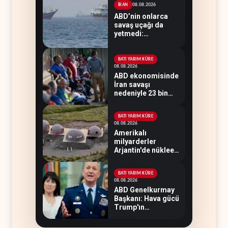
08.08.2026
İRAN
ABD’nin onlarca
savaş uçağı da
yetmedi:
Hürmüz’de gemi
vuruldu
BATI YARIM KÜRE
08.08.2026
ABD ekonomisinde
İran savaşı
nedeniyle 23 bin
istihdam kaybı
yaşandı
BATI YARIM KÜRE
08.08.2026
Amerikalı
milyarderler
Arjantin'de nükleer
savaş sığınağı inşa
ediyor
BATI YARIM KÜRE
08.08.2026
ABD Genelkurmay
Başkanı: Hava gücü
Trump'ın
hedeflerine yetmez