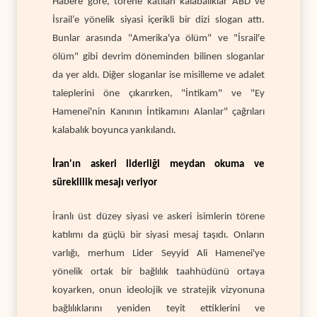
Habere göre, törene katılan kalabalıklar ABD ve
İsrail’e yönelik siyasi içerikli bir dizi slogan attı.
Bunlar arasında "Amerika'ya ölüm" ve "İsrail'e
ölüm" gibi devrim döneminden bilinen sloganlar
da yer aldı. Diğer sloganlar ise misilleme ve adalet
taleplerini öne çıkarırken, "İntikam" ve "Ey
Hamenei'nin Kanının İntikamını Alanlar" çağrıları
kalabalık boyunca yankılandı.
İran'ın askeri liderliği meydan okuma ve
süreklilik mesajı veriyor
İranlı üst düzey siyasi ve askeri isimlerin törene
katılımı da güçlü bir siyasi mesaj taşıdı. Onların
varlığı, merhum Lider Seyyid Ali Hamenei'ye
yönelik ortak bir bağlılık taahhüdünü ortaya
koyarken, onun ideolojik ve stratejik vizyonuna
bağlılıklarını yeniden teyit ettiklerini ve