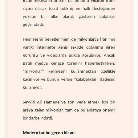
Batılı medyanın önemli bir bölümü yıllardır İran'ı
siyasi olarak tecrit edilmiş ve halk desteğinden
yoksun bir ülke olarak gösteren anlatıları
güçlendirdi.
Hem resmi heyetler hem de milyonlarca İranlının
varlığı internette geniş şekilde dolaşıma giren
görüntü ve videolarda açıkça görülüyor. Ancak
Batılı medya cenaze törenini haberleştirirken,
"milyonlar" kelimesini kullanmaktan özellikle
kaçınıyor ve bunun yerine "kalabalıklar" ifadesini
kullanıyor.
Seyyid Ali Hamenei'ye son veda etmek için bir
araya gelen milyonlar, tam da bu anlatıya önemli
bir darbe indirdi.
Modern tarihe geçen bir an