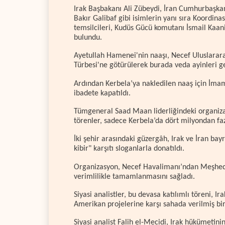
Irak Başbakanı Ali Zübeydi, İran Cumhurbaş
Bakır Galibaf gibi isimlerin yanı sıra Koordina
temsilcileri, Kudüs Gücü komutanı İsmail Kaani 
bulundu.
Ayetullah Hamenei'nin naaşı, Necef Uluslarar
Türbesi'ne götürülerek burada veda ayinleri ger
Ardından Kerbela’ya nakledilen naaş için İmam
ibadete kapatıldı.
Tümgeneral Saad Maan liderliğindeki organiza
törenler, sadece Kerbela’da dört milyondan faz
İki şehir arasındaki güzergâh, Irak ve İran bayr
kibir" karşıtı sloganlarla donatıldı.
Organizasyon, Necef Havalimanı’ndan Meşhed’e
verimlilikle tamamlanmasını sağladı.
Siyasi analistler, bu devasa katılımlı töreni, I
Amerikan projelerine karşı sahada verilmiş bir
Siyasi analist Falih el-Mecidi, Irak hükümeti