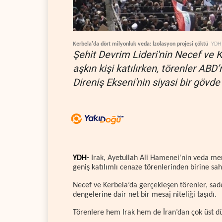
Kerbela'da dört milyonluk veda: İzolasyon projesi çöktü
YDH
Şehit Devrim Lideri'nin Necef ve 
aşkın kişi katılırken, törenler ABD
Direniş Ekseni'nin siyasi bir gövd
YDH-
Irak, Ayetullah Ali Hamenei'nin veda mer
geniş katılımlı cenaze törenlerinden birine sa
Necef ve Kerbela’da gerçekleşen törenler, sade
dengelerine dair net bir mesaj niteliği taşıdı.
Törenlere hem Irak hem de İran’dan çok üst düz