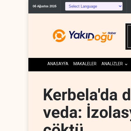
C
06 Ağustos 2026
ANASAYFA
MAKALELER
ANALİZLER
Kerbela'da d
veda: İzolas
çöktü