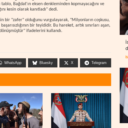
"Bu tablo, Bağdat'ın eksen denkleminden kopmayacağını ve
ını kesin olarak kanıtladı" dedi.
 bir "zafer" olduğunu vurgulayarak, "Milyonların coşkusu,
başarısızlığının bir teyididir. Bu hareket, artık sınırları aşan,
önüşmüştür" ifadelerini kullandı.
İ
d
İ
WhatsApp
Bluesky
X
Telegram