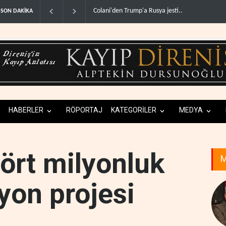
olani'den Trump'a Rusya jesti..
İsrail basınından terörist yerleşimcilere destek i
SON DAKİKA
HABERLER
RÖPORTAJ
KATEGORİLER
MEDYA
ört milyonluk
M
yon projesi