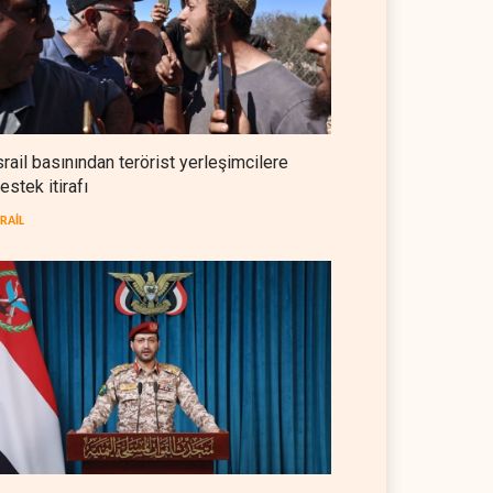
NYT: Washington, İran'ı yine
okuyamadı
BATI YARIM KÜRE
05 Ağustos 2026
İsrailli istihbaratçı: ABD'nin
mühimmatının bittiği iddiası
srail basınından terörist yerleşimcilere
bir iç kavga
estek itirafı
İSRAİL
05 Ağustos 2026
SRAİL
CNN: Stokların erimesi ABD'yi
İran karşısında 'zor kararlara'
sevk ediyor
BATI YARIM KÜRE
05 Ağustos 2026