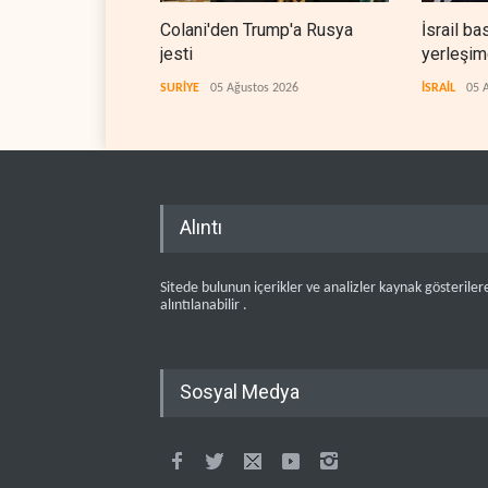
Colani'den Trump'a Rusya
İsrail ba
jesti
yerleşimc
SURİYE
05 Ağustos 2026
İSRAİL
05 
Alıntı
Sitede bulunun içerikler ve analizler kaynak gösteriler
alıntılanabilir .
Sosyal Medya