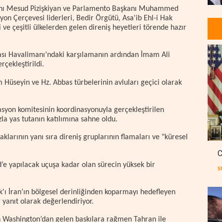
kanı Mesud Pizişkiyan ve Parlamento Başkanı Muhammed
syon Çerçevesi liderleri, Bedir Örgütü, Asa'ib Ehl-i Hak
ve çeşitli ülkelerden gelen direniş heyetleri törende hazır
ası Havalimanı’ndaki karşılamanın ardından İmam Ali
çekleştirildi.
 Hüseyin ve Hz. Abbas türbelerinin avluları geçici olarak
syon komitesinin koordinasyonuyla gerçekleştirilen
la yas tutanın katılımına sahne oldu.
aklarının yanı sıra direniş gruplarının flamaları ve "küresel
C
 yapılacak uçuşa kadar olan sürecin yüksek bir
S
rak'ı İran’ın bölgesel derinliğinden koparmayı hedefleyen
 yanıt olarak değerlendiriyor.
nin Washington’dan gelen baskılara rağmen Tahran ile