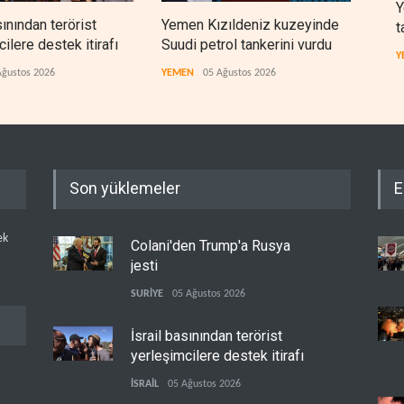
Y
sınından terörist
Yemen Kızıldeniz kuzeyinde
İsra
t
ilere destek itirafı
Suudi petrol tankerini vurdu
lüks
Y
çıktı
Ağustos 2026
YEMEN
05 Ağustos 2026
İSRAİ
Son yüklemeler
E
ek
Colani'den Trump'a Rusya
jesti
SURİYE
05 Ağustos 2026
İsrail basınından terörist
yerleşimcilere destek itirafı
İSRAİL
05 Ağustos 2026