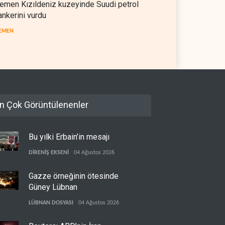
emen Kızıldeniz kuzeyinde Suudi petrol
il askerlerinin Lübnan'daki
Hürmüz ve Babülmendep
ankerini vurdu
 oteli yağmaladığı ortaya
boğazlarında gemi trafiği
EMEN
durağan seyrini koruyor
L
05 Ağustos 2026
İRAN
05 Ağustos 2026
n Çok Görüntülenenler
Bu yılki Erbain’in mesajı
DİRENİŞ EKSENİ
04 Ağustos 2026
Gazze örneğinin ötesinde
Güney Lübnan
LÜBNAN DOSYASI
04 Ağustos 2026