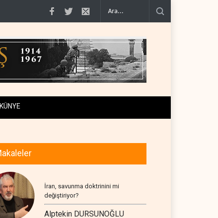
tiraf..
Yemen Kızıldeniz kuzeyinde Suudi petrol tankerini vurdu..
İsrail ask
KÜNYE
akaleler
İran, savunma doktrinini mi
değiştiriyor?
Alptekin DURSUNOĞLU