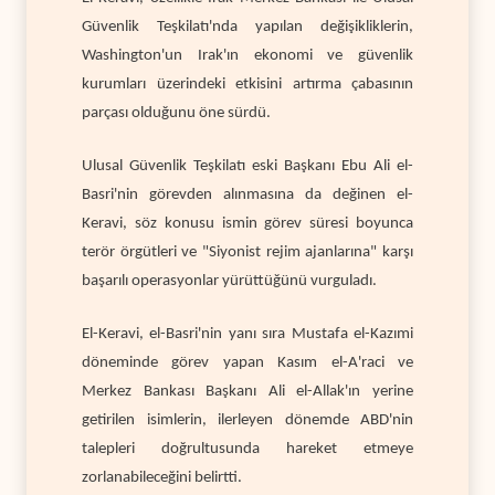
Güvenlik Teşkilatı'nda yapılan değişikliklerin,
Washington'un Irak'ın ekonomi ve güvenlik
kurumları üzerindeki etkisini artırma çabasının
parçası olduğunu öne sürdü.
Ulusal Güvenlik Teşkilatı eski Başkanı Ebu Ali el-
Basri'nin görevden alınmasına da değinen el-
Keravi, söz konusu ismin görev süresi boyunca
terör örgütleri ve "Siyonist rejim ajanlarına" karşı
başarılı operasyonlar yürüttüğünü vurguladı.
El-Keravi, el-Basri'nin yanı sıra Mustafa el-Kazımi
döneminde görev yapan Kasım el-A'raci ve
Merkez Bankası Başkanı Ali el-Allak'ın yerine
getirilen isimlerin, ilerleyen dönemde ABD'nin
talepleri doğrultusunda hareket etmeye
zorlanabileceğini belirtti.