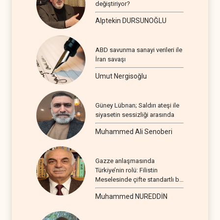
değiştiriyor?
Alptekin DURSUNOĞLU
ABD savunma sanayi verileri ile
İran savaşı
Umut Nergisoğlu
Güney Lübnan; Saldırı ateşi ile
siyasetin sessizliği arasında
Muhammed Ali Senoberi
Gazze anlaşmasında
Türkiye’nin rolü: Filistin
Meselesinde çifte standartlı bir
seyir
Muhammed NUREDDİN