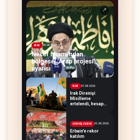
↗
08.08.2026
IRAK
Necef İmamı'ndan
bölgesel 'Arap projesi'
uyarısı
07.08.2026
IRAK
Irak Direnişi:
Misilleme
ertelendi, hesap
kapanmadı
05.08.2026
DİRENİŞ EKSENİ
Erbain'e rekor
katılım