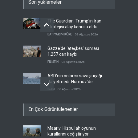
Son yüklemeler
The Guardian: Trump’ın İran
stratejisi alay konusu oldu
BATI YARIM KÜRE
08 Ağustos 2026
Gazze’de ‘ateşkes’ sonrası
1.257 can kaybı
FİLİSTİN
08 Ağustos 2026
ABD’nin onlarca savaş uçağı
da yetmedi: Hürmüz’de
gemi vuruldu
İRAN
08 Ağustos 2026
Necef İmamı'ndan bölgesel
En Çok Görüntülenenler
'Arap projesi' uyarısı
IRAK
08 Ağustos 2026
Maariv: Hizbullah oyunun
Mossad’ın İran'a karşı Kürt
kurallarını değiştiriyor
planı neden çöktü?