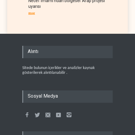
Necef İmamı'ndan bölgesel 'Arap projesi'
uyarısı
IRAK
Alıntı
Sitede bulunun içerikler ve analizler kaynak
gösterilerek alıntılanabilir .
Sosyal Medya