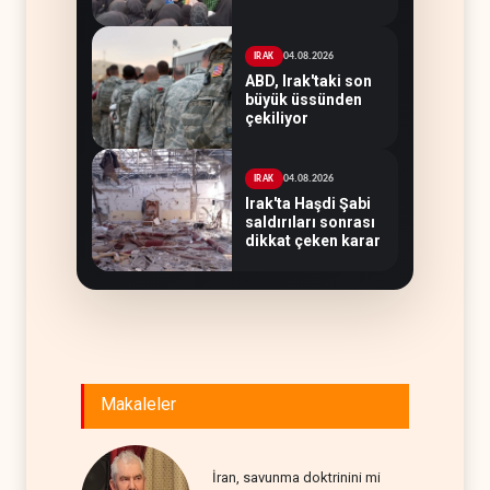
04.08.2026
IRAK
ABD, Irak'taki son
büyük üssünden
çekiliyor
04.08.2026
IRAK
Irak'ta Haşdi Şabi
saldırıları sonrası
dikkat çeken karar
Makaleler
İran, savunma doktrinini mi