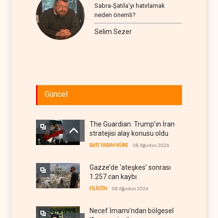
Sabra-Şatila’yı hatırlamak
neden önemli?
Selim Sezer
Güncel
The Guardian: Trump’ın İran
stratejisi alay konusu oldu
BATI YARIM KÜRE
08 Ağustos 2026
Gazze’de ‘ateşkes’ sonrası
1.257 can kaybı
FİLİSTİN
08 Ağustos 2026
Necef İmamı'ndan bölgesel