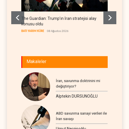
The Guardian: Trump’ın İran stratejisi alay
Gazze’
konusu oldu
FİLİSTİN
BATI YARIM KÜRE
08 Ağustos 2026
Makaleler
İran, savunma doktrinini mi
değiştiriyor?
Alptekin DURSUNOĞLU
ABD savunma sanayi verileri ile
İran savaşı
Umut Nergisoğlu