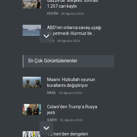
Gazze’de ‘ateşkes’ sonrası
1.257 can kaybı
FİLİSTİN
08 Ağustos 2026
ABD’nin onlarca savaş uçağı
da yetmedi: Hürmüz’de
gemi vuruldu
İRAN
08 Ağustos 2026
Necef İmamı'ndan bölgesel
En Çok Görüntülenenler
'Arap projesi' uyarısı
IRAK
08 Ağustos 2026
Maariv: Hizbullah oyunun
Mossad’ın İran'a karşı Kürt
kurallarını değiştiriyor
planı neden çöktü?
İSRAİL
06 Ağustos 2026
İSRAİL
08 Ağustos 2026
Colani'den Trump'a Rusya
jesti
SURİYE
05 Ağustos 2026
Yemen’den dengeleri