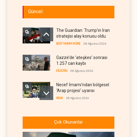
Güncel
The Guardian: Trump’ın İran
stratejisi alay konusu oldu
BATI YARIM KÜRE
08 Ağustos 2026
Gazze’de ‘ateşkes’ sonrası
1.257 can kaybı
FİLİSTİN
08 Ağustos 2026
Necef İmamı'ndan bölgesel
'Arap projesi' uyarısı
IRAK
08 Ağustos 2026
ABD’nin onlarca savaş uçağı
da yetmedi: Hürmüz’de
Çok Okunanlar
gemi vuruldu
İRAN
08 Ağustos 2026