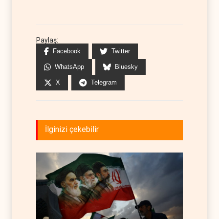
Paylaş:
Facebook
Twitter
WhatsApp
Bluesky
X
Telegram
İlginizi çekebilir