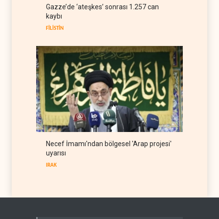
ABD Genelkurmay Başkanı:
Gazze’de ‘ateşkes’ sonrası 1.257 can
Hava gücü Trump'ın
kaybı
hedeflerine yetmez
BATI YARIM KÜRE
08 Ağustos 2026
FİLİSTİN
Necef İmamı'ndan bölgesel 'Arap projesi'
uyarısı
IRAK