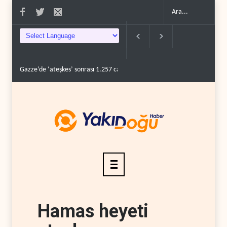
Gazze’de ‘ateşkes’ sonrası 1.257 can kaybı..
ABD’nin onlarca savaş uç
Hamas heyeti