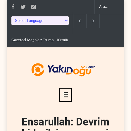
Gazeteci Magnier: Trump, Hürmüz Boğazı denetimini doğru..
Çin'in p
Ensarullah: Devrim