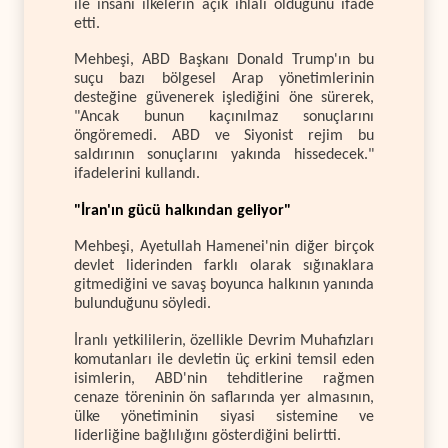
ile insani ilkelerin açık ihlali olduğunu ifade
etti.
Mehbeşi, ABD Başkanı Donald Trump'ın bu
suçu bazı bölgesel Arap yönetimlerinin
desteğine güvenerek işlediğini öne sürerek,
"Ancak bunun kaçınılmaz sonuçlarını
öngöremedi. ABD ve Siyonist rejim bu
saldırının sonuçlarını yakında hissedecek."
ifadelerini kullandı.
"İran'ın gücü halkından geliyor"
Mehbeşi, Ayetullah Hamenei'nin diğer birçok
devlet liderinden farklı olarak sığınaklara
gitmediğini ve savaş boyunca halkının yanında
bulunduğunu söyledi.
İranlı yetkililerin, özellikle Devrim Muhafızları
komutanları ile devletin üç erkini temsil eden
isimlerin, ABD'nin tehditlerine rağmen
cenaze töreninin ön saflarında yer almasının,
ülke yönetiminin siyasi sistemine ve
liderliğine bağlılığını gösterdiğini belirtti.