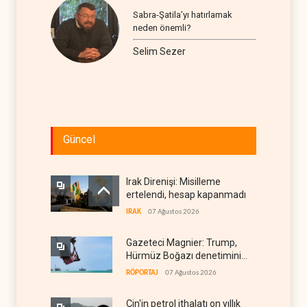
Sabra-Şatila’yı hatırlamak
neden önemli?
Selim Sezer
Güncel
Irak Direnişi: Misilleme
ertelendi, hesap kapanmadı
IRAK
07 Ağustos 2026
Gazeteci Magnier: Trump,
Hürmüz Boğazı denetimini
doğrudan İran ve Umman'a
RÖPORTAJ
07 Ağustos 2026
teslim etti
Çin'in petrol ithalatı on yıllık