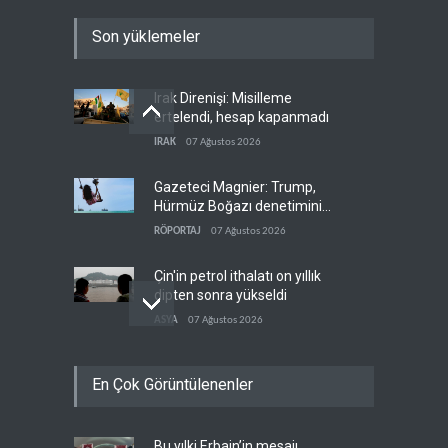
Son yüklemeler
Irak Direnişi: Misilleme
ertelendi, hesap kapanmadı
IRAK
07 Ağustos 2026
Gazeteci Magnier: Trump,
Hürmüz Boğazı denetimini
doğrudan İran ve Umman'a
RÖPORTAJ
07 Ağustos 2026
teslim etti
Çin'in petrol ithalatı on yıllık
dipten sonra yükseldi
ASYA
07 Ağustos 2026
BAE, OPEC'ten ayrıldıktan
En Çok Görüntülenenler
sonra petrol üretimini rekor
düzeye çıkardı
ARAP DÜNYASI
07 Ağustos 2026
Bu yılki Erbain’in mesajı