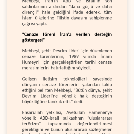
Mehbeşi, İran'ın ABD ve İsrail'in son
saldırılarının ardından "daha güçlü ve daha
dirençli" hale geldiğini ifade ederek, tüm
İslam ülkelerine Filistin davasını sahiplenme
çağrısı yaptı.
"Cenaze töreni İran'a verilen desteğin
göstergesi"
Mehbeşi, şehit Devrim Lideri için düzenlenen
cenaze törenlerinin, 1989 yılında İmam
Humeyni için gerçekleştirilen tarihi cenaze
merasimlerini hatırlattığını söyledi.
Gelişen iletişim teknolojileri sayesinde
dünyanın cenaze törenlerini yakından takip
ettiğini belirten Mehbeşi, "Bütün dünya, şehit
Devrim Lideri'ne yönelik halk desteğinin
büyüklüğüne tanıklık etti." dedi.
Ensarullah yetkilisi, Ayetullah Hamenei'ye
yönelik ABD-İsrail suikastının "uluslararası
terörizm" kapsamında değerlendirilmesi
gerektiğini ve bunun uluslararası sözleşmeler