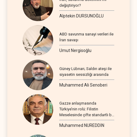
değiştiriyor?
Alptekin DURSUNOĞLU
ABD savunma sanayi verileri ile
İran savaşı
Umut Nergisoğlu
Güney Lübnan; Saldırı ateşi ile
siyasetin sessizliği arasında
Muhammed Ali Senoberi
Gazze anlaşmasında
Türkiye’nin rolü: Filistin
Meselesinde çifte standartlı bir
seyir
Muhammed NUREDDİN