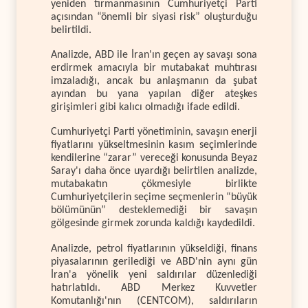
yeniden tırmanmasının Cumhuriyetçi Parti
açısından “önemli bir siyasi risk” oluşturduğu
belirtildi.
Analizde, ABD ile İran'ın geçen ay savaşı sona
erdirmek amacıyla bir mutabakat muhtırası
imzaladığı, ancak bu anlaşmanın da şubat
ayından bu yana yapılan diğer ateşkes
girişimleri gibi kalıcı olmadığı ifade edildi.
Cumhuriyetçi Parti yönetiminin, savaşın enerji
fiyatlarını yükseltmesinin kasım seçimlerinde
kendilerine “zarar” vereceği konusunda Beyaz
Saray'ı daha önce uyardığı belirtilen analizde,
mutabakatın çökmesiyle birlikte
Cumhuriyetçilerin seçime seçmenlerin “büyük
bölümünün” desteklemediği bir savaşın
gölgesinde girmek zorunda kaldığı kaydedildi.
Analizde, petrol fiyatlarının yükseldiği, finans
piyasalarının gerilediği ve ABD'nin aynı gün
İran'a yönelik yeni saldırılar düzenlediği
hatırlatıldı. ABD Merkez Kuvvetler
Komutanlığı'nın (CENTCOM), saldırıların