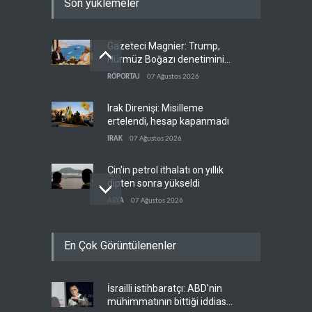
Son yüklemeler
Gazeteci Magnier: Trump,
Hürmüz Boğazı denetimini
doğrudan İran ve Umman'a
RÖPORTAJ
07 Ağustos 2026
teslim etti
Irak Direnişi: Misilleme
ertelendi, hesap kapanmadı
IRAK
07 Ağustos 2026
Çin'in petrol ithalatı on yıllık
dipten sonra yükseldi
ASYA
07 Ağustos 2026
BAE, OPEC'ten ayrıldıktan
En Çok Görüntülenenler
sonra petrol üretimini rekor
düzeye çıkardı
ARAP DÜNYASI
07 Ağustos 2026
İsrailli istihbaratçı: ABD'nin
The Telegraph: Hürmüz
mühimmatının bittiği iddiası
anlaşması, İran’ın savaşı