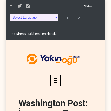
Irak Direnişi: Misilleme ertelendi, hesap kapanmadı..
Çin'in petrol ithalatı on 
Washington Post: