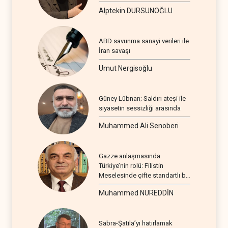
Alptekin DURSUNOĞLU
ABD savunma sanayi verileri ile
İran savaşı
Umut Nergisoğlu
Güney Lübnan; Saldırı ateşi ile
siyasetin sessizliği arasında
Muhammed Ali Senoberi
Gazze anlaşmasında
Türkiye’nin rolü: Filistin
Meselesinde çifte standartlı bir
seyir
Muhammed NUREDDİN
Sabra-Şatila’yı hatırlamak