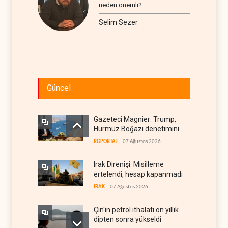
neden önemli?
Selim Sezer
Güncel
Gazeteci Magnier: Trump,
Hürmüz Boğazı denetimini
doğrudan İran ve Umman'a
RÖPORTAJ
07 Ağustos 2026
teslim etti
Irak Direnişi: Misilleme
ertelendi, hesap kapanmadı
IRAK
07 Ağustos 2026
Çin'in petrol ithalatı on yıllık
dipten sonra yükseldi