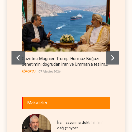
Gazeteci Magnier: Trump, Hürmüz Boğazı
Irak Di
denetimini doğrudan İran ve Umman'a teslim
kapan
etti
RÖPORTAJ
07 Ağustos 2026
IRAK
07
Makaleler
İran, savunma doktrinini mi
değiştiriyor?