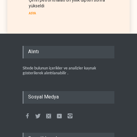
Çin'in petrol ithalatı on yıllık dipten sonra
yükseldi
ASYA
Alıntı
Sitede bulunun içerikler ve analizler kaynak
gösterilerek alıntılanabilir .
Sosyal Medya