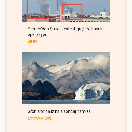
Afrika'daki petrol
üreticilerine yaradı
AFRİKA
09 Ağustos 2026
Pentagon silah şirketlerine
21 gün süre verdi
Yemen’den Suudi destekli güçlere büyük
operasyon
BATI YARIM KÜRE
09 Ağustos 2026
YEMEN
Grönland’da izinsiz sondaj hamlesi
BATI YARIM KÜRE