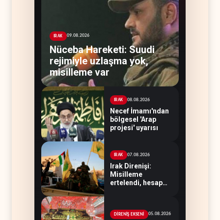
09.08.2026
IRAK
Nüceba Hareketi: Suudi
rejimiyle uzlaşma yok,
misilleme var
08.08.2026
IRAK
Necef İmamı'ndan
bölgesel 'Arap
projesi' uyarısı
07.08.2026
IRAK
Irak Direnişi:
Misilleme
ertelendi, hesap
kapanmadı
05.08.2026
DİRENİŞ EKSENİ