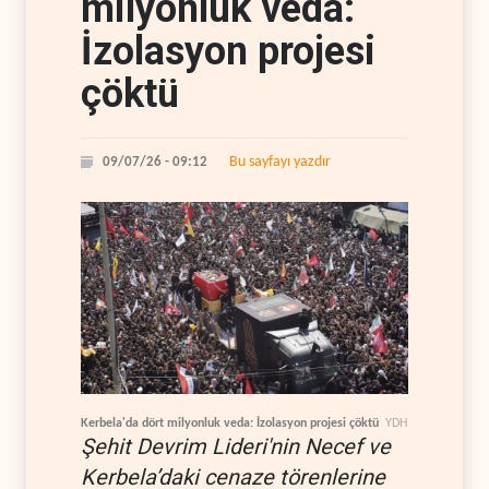
milyonluk veda:
İzolasyon projesi
çöktü
Bu sayfayı yazdır
09/07/26 - 09:12
Kerbela'da dört milyonluk veda: İzolasyon projesi çöktü
YDH
Şehit Devrim Lideri'nin Necef ve
Kerbela’daki cenaze törenlerine