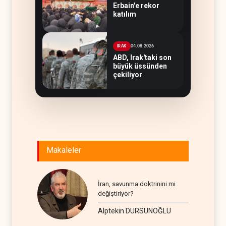
Erbain'e rekor
katılım
04.08.2026
IRAK
ABD, Irak'taki son
büyük üssünden
çekiliyor
Makaleler
İran, savunma doktrinini mi
değiştiriyor?
Alptekin DURSUNOĞLU