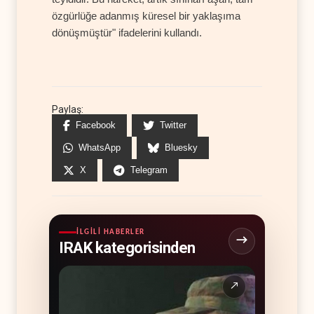
özgürlüğe adanmış küresel bir yaklaşıma
dönüşmüştür" ifadelerini kullandı.
Paylaş:
Facebook
Twitter
WhatsApp
Bluesky
X
Telegram
İLGILI HABERLER
IRAK kategorisinden
↗