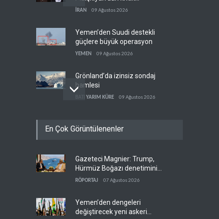
görüşme
İRAN
09 Ağustos 2026
Yemen’den Suudi destekli
güçlere büyük operasyon
YEMEN
09 Ağustos 2026
Grönland’da izinsiz sondaj
hamlesi
BATI YARIM KÜRE
09 Ağustos 2026
Arakçi: ‘İran, tüm baskılara
En Çok Görüntülenenler
rağmen direnişini
sürdürecek’
İRAN
09 Ağustos 2026
Gazeteci Magnier: Trump,
Yemen, Aramco’yu vurdu
Hürmüz Boğazı denetimini
YEMEN
09 Ağustos 2026
doğrudan İran ve Umman'a
RÖPORTAJ
07 Ağustos 2026
teslim etti
Yemen’den dengeleri
değiştirecek yeni askeri