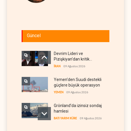
Güncel
Devrim Lideri ve
Pizişkiyan’dan kritik
görüşme
İRAN
09 Ağustos 2026
Yemen’den Suudi destekli
güçlere büyük operasyon
YEMEN
09 Ağustos 2026
Grönland’da izinsiz sondaj
hamlesi
BATI YARIM KÜRE
09 Ağustos 2026