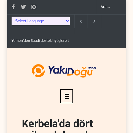
Yemen’den Suudi destekli güçlere büyük operasyon..
Grönland’da izinsiz
Kerbela'da dört