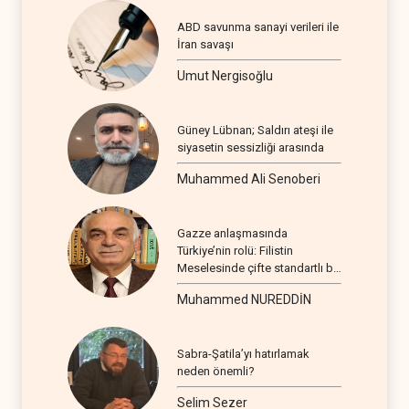
ABD savunma sanayi verileri ile
İran savaşı
Umut Nergisoğlu
Güney Lübnan; Saldırı ateşi ile
siyasetin sessizliği arasında
Muhammed Ali Senoberi
Gazze anlaşmasında
Türkiye’nin rolü: Filistin
Meselesinde çifte standartlı bir
seyir
Muhammed NUREDDİN
Sabra-Şatila’yı hatırlamak
neden önemli?
Selim Sezer