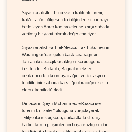
Siyasi analistler, bu devasa katılımlı töreni,
Irak'ı İran’ın bölgesel derinliğinden koparmayı
hedefleyen Amerikan projelerine karşı sahada
verilmiş bir yanıt olarak değerlendiriyor.
Siyasi analist Falih el-Mecidi, Irak hükümetinin
Washington’dan gelen baskılara rağmen
Tahran ile stratejik ortaklığını koruduğunu
belirterek, "Bu tablo, Bağdat'ın eksen
denkleminden kopmayacağını ve izolasyon
tehditlerinin sahada karşılığı olmadığını kesin
olarak kanıtladı" dedi.
Din adamı Şeyh Muhammed el-Saadi ise
törenin bir "zafer" olduğunu vurgulayarak,
"Milyonların coşkusu, suikastlarla direniş
hattını kırma girişimlerinin başarısızlığının bir
teyididir. Bu hareket, artık sınırları aşan, tam