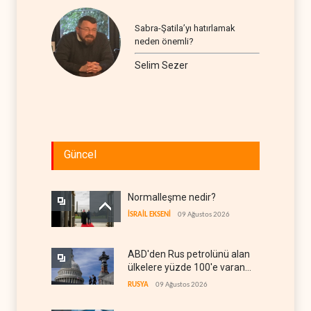
Sabra-Şatila’yı hatırlamak
neden önemli?
Selim Sezer
Güncel
Normalleşme nedir?
İSRAİL EKSENİ
09 Ağustos 2026
ABD'den Rus petrolünü alan
ülkelere yüzde 100'e varan
gümrük vergisi
RUSYA
09 Ağustos 2026