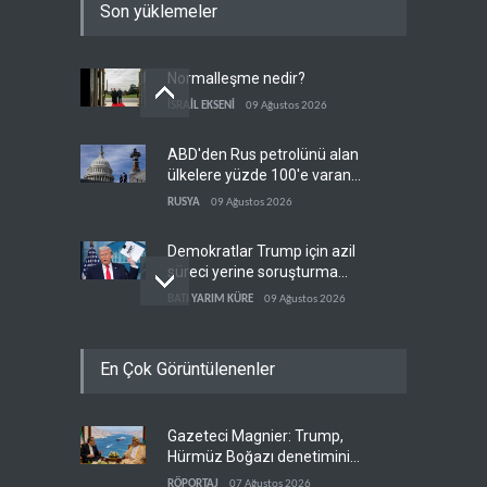
Son yüklemeler
Normalleşme nedir?
İSRAİL EKSENİ
09 Ağustos 2026
ABD'den Rus petrolünü alan
ülkelere yüzde 100'e varan
gümrük vergisi
RUSYA
09 Ağustos 2026
Demokratlar Trump için azil
süreci yerine soruşturma
hazırlıyor
BATI YARIM KÜRE
09 Ağustos 2026
Hürmüz krizi Guyana ve
En Çok Görüntülenenler
Afrika'daki petrol
üreticilerine yaradı
AFRİKA
09 Ağustos 2026
Gazeteci Magnier: Trump,
Pentagon silah şirketlerine
Hürmüz Boğazı denetimini
21 gün süre verdi
doğrudan İran ve Umman'a
RÖPORTAJ
07 Ağustos 2026