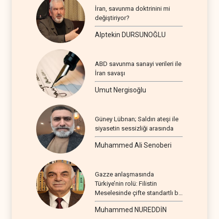
İran, savunma doktrinini mi
değiştiriyor?
Alptekin DURSUNOĞLU
ABD savunma sanayi verileri ile
İran savaşı
Umut Nergisoğlu
Güney Lübnan; Saldırı ateşi ile
siyasetin sessizliği arasında
Muhammed Ali Senoberi
Gazze anlaşmasında
Türkiye’nin rolü: Filistin
Meselesinde çifte standartlı bir
seyir
Muhammed NUREDDİN