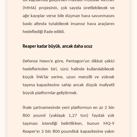
Bu kapsamda geliştirilen Massed Modular Aircraft
(MMA) projesinin, çok sayıda üretilebilecek ve
ağır kayıplar verse bile düşman hava savunmasını
baskı altında tutabilecek insansız hava araçlarını
hedeflediği ifade edildi.
Reaper kadar büyük, ancak daha ucuz
Defense News'e göre, Pentagon'un dikkat çekici
hedeflerinden biri, sürü halinde kullanılabilecek
küçük İHA'lar yerine, uzun menzilli ve yüksek
taşıma kapasitesine sahip ancak düşük maliyetli
büyük platformlar geliştirmek.
İhale şartnamesinde yeni platformun en az 2 bin
800 pound (yaklaşık 1,27 ton) faydalı yük
taşıması istendiği belirtilirken, bunun MQ-9
Reaper'ın 3 bin 800 poundluk kapasitesine yakın