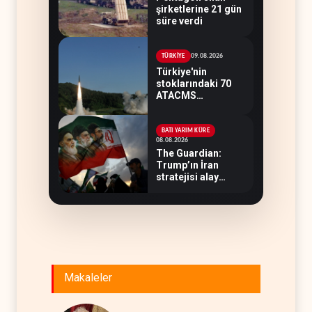
şirketlerine 21 gün
süre verdi
09.08.2026
TÜRKİYE
Türkiye'nin
stoklarındaki 70
ATACMS
Ukrayna'ya
devredilecek
BATI YARIM KÜRE
08.08.2026
The Guardian:
Trump’ın İran
stratejisi alay
konusu oldu
Makaleler