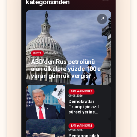
kategorisinden
↗
09.08.2026
RUSYA
ABD'den Rus petrolünü
alan ülkelere yüzde 100'e
varan gümrük vergisi
BATI YARIM KÜRE
09.08.2026
Demokratlar
Trump için azil
süreci yerine
soruşturma
hazırlıyor
BATI YARIM KÜRE
09.08.2026
Pentagon silah