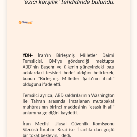
"ezici karşılık" tehdidinde bulundu.
YDH-
İran'ın Birleşmiş Milletler Daimi
Temsilcisi, BM'ye gönderdiği mektupta
ABD'nin Buşehr ve ülkenin güneyindeki bazı
adalardaki tesisleri hedef aldığını belirterek,
bunun "Birleşmiş Milletler Şartı'nın ihlali"
olduğunu ifade etti.
Temsilci ayrıca, ABD saldırılarının Washington
ile Tahran arasında imzalanan mutabakat
muhtırasının birinci maddesinin "esaslı ihlali"
anlamına geldiğini kaydetti.
İran Meclisi Ulusal Güvenlik Komisyonu
Sözcüsü İbrahim Rızai ise "İranlılardan güçlü
bir tokat bekleyin." dedi.