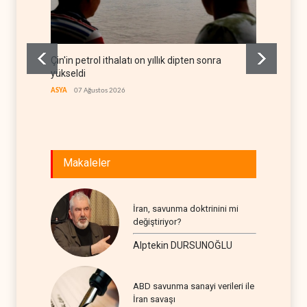
Çin'in petrol ithalatı on yıllık dipten sonra
BAE, OP
yükseldi
rekor 
ASYA
07 Ağustos 2026
ARAP DÜ
Makaleler
İran, savunma doktrinini mi
değiştiriyor?
Alptekin DURSUNOĞLU
ABD savunma sanayi verileri ile
İran savaşı