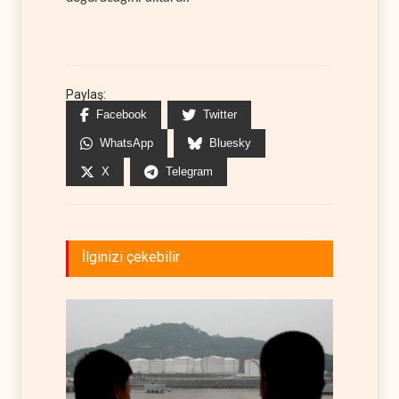
Paylaş:
Facebook
Twitter
WhatsApp
Bluesky
X
Telegram
İlginizi çekebilir