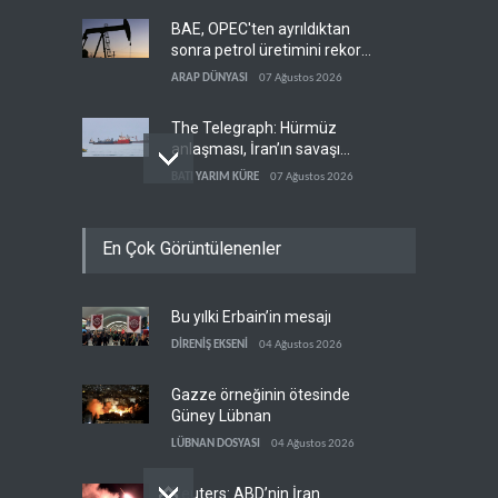
BAE, OPEC'ten ayrıldıktan
sonra petrol üretimini rekor
düzeye çıkardı
ARAP DÜNYASI
07 Ağustos 2026
The Telegraph: Hürmüz
anlaşması, İran’ın savaşı
kazandığını gösteriyor
BATI YARIM KÜRE
07 Ağustos 2026
Yemen’den dengeleri
En Çok Görüntülenenler
değiştirecek yeni askeri
denklem
YEMEN
07 Ağustos 2026
Bu yılki Erbain’in mesajı
İsrail güçleri Lübnan
ordusunu hedef aldı
DİRENİŞ EKSENİ
04 Ağustos 2026
LÜBNAN
07 Ağustos 2026
Gazze örneğinin ötesinde
Güney Lübnan
LÜBNAN DOSYASI
04 Ağustos 2026
Reuters: ABD’nin İran