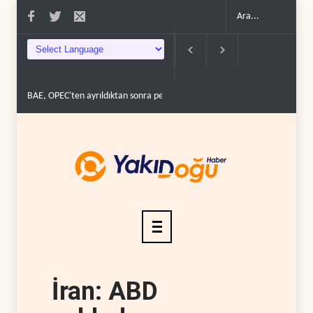
BAE, OPEC'ten ayrıldıktan sonra petrol üretimini rekor d�..
The Teleg
İran: ABD