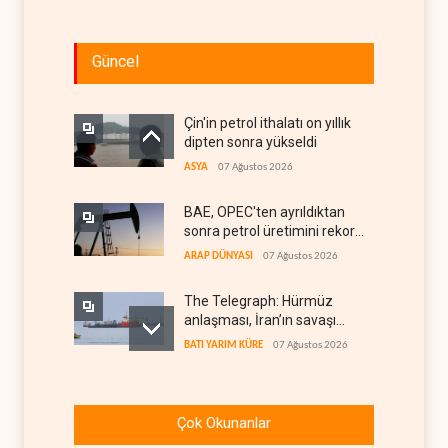
Güncel
Çin'in petrol ithalatı on yıllık
dipten sonra yükseldi
ASYA
07 Ağustos 2026
BAE, OPEC'ten ayrıldıktan
sonra petrol üretimini rekor
düzeye çıkardı
ARAP DÜNYASI
07 Ağustos 2026
The Telegraph: Hürmüz
anlaşması, İran’ın savaşı
kazandığını gösteriyor
BATI YARIM KÜRE
07 Ağustos 2026
Yemen’den dengeleri
değiştirecek yeni askeri
Çok Okunanlar
denklem
YEMEN
07 Ağustos 2026