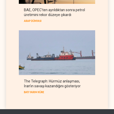
Trump: İran savaşı yakında
BAE, OPEC'ten ayrıldıktan sonra petrol
bitebilir, ABD silah stokları
üretimini rekor düzeye çıkardı
zorlanıyor
BATI YARIM KÜRE
07 Ağustos 2026
ARAP DÜNYASI
The Telegraph: Hürmüz anlaşması,
İran’ın savaşı kazandığını gösteriyor
BATI YARIM KÜRE