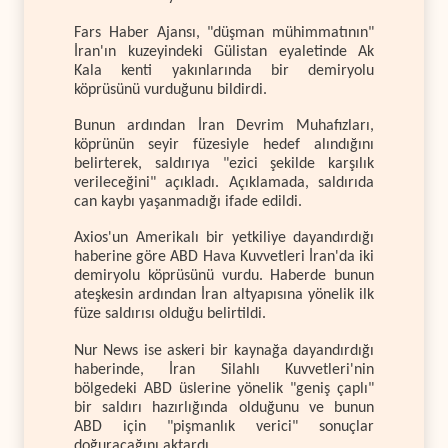
Fars Haber Ajansı, "düşman mühimmatının"
İran'ın kuzeyindeki Gülistan eyaletinde Ak
Kala kenti yakınlarında bir demiryolu
köprüsünü vurduğunu bildirdi.
Bunun ardından İran Devrim Muhafızları,
köprünün seyir füzesiyle hedef alındığını
belirterek, saldırıya "ezici şekilde karşılık
verileceğini" açıkladı. Açıklamada, saldırıda
can kaybı yaşanmadığı ifade edildi.
Axios'un Amerikalı bir yetkiliye dayandırdığı
haberine göre ABD Hava Kuvvetleri İran'da iki
demiryolu köprüsünü vurdu. Haberde bunun
ateşkesin ardından İran altyapısına yönelik ilk
füze saldırısı olduğu belirtildi.
Nur News ise askeri bir kaynağa dayandırdığı
haberinde, İran Silahlı Kuvvetleri'nin
bölgedeki ABD üslerine yönelik "geniş çaplı"
bir saldırı hazırlığında olduğunu ve bunun
ABD için "pişmanlık verici" sonuçlar
doğuracağını aktardı.