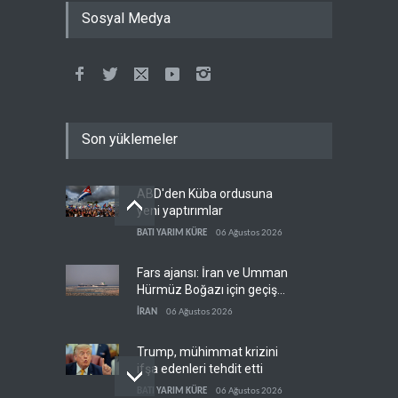
Sosyal Medya
Son yüklemeler
ABD'den Küba ordusuna
yeni yaptırımlar
BATI YARIM KÜRE
06 Ağustos 2026
Fars ajansı: İran ve Umman
Hürmüz Boğazı için geçiş
koridorlarında anlaştı
İRAN
06 Ağustos 2026
Trump, mühimmat krizini
ifşa edenleri tehdit etti
BATI YARIM KÜRE
06 Ağustos 2026