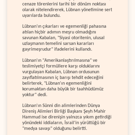
cenaze törenlerini tarihi bir dönüm noktası
olarak nitelendirerek, Lübnan yönetimine sert
uyarılarda bulundu.
Lübnan’ın çıkarları ve egemenliği pahasına
atılan hiçbir adımın meşru olmadığını
savunan Kabalan, "Siyasi otoritenin, ulusal
uzlaşmanın temelini sarsan kararları
gayrimeşrudur" ifadelerini kullandı.
Lübnan'ın "Amerikanlaştırılmasına" ve
teslimiyetçi formüllere karşı olduklarını
vurgulayan Kabalan, Lübnan ordusunun
zayıflatılmasının iç barışı tehdit edeceğini
belirterek, "Lübnan'ın egemenliğini
korumaktan daha büyük bir taahhüdümüz
yoktur" dedi.
Lübnan'ın Sünni din alimlerinden Dünya
Direniş Alimleri Birliği Başkanı Şeyh Mahir
Hammud ise direnişin yalnızca yıkım getirdiği
yönündeki iddiaların, İsrail'in yürüttüğü bir
"medya savaşı" olduğunu belirtti.