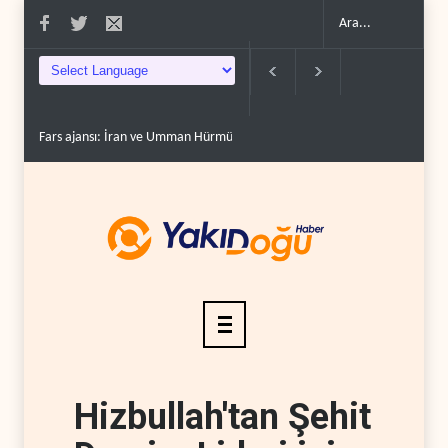
Fars ajansı: İran ve Umman Hürmüz Boğazı için geçiş..
Trump, mühimmat
Hizbullah'tan Şehit