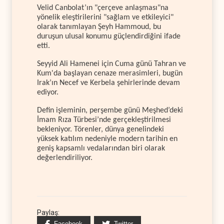
Velid Canbolat’ın "çerçeve anlaşması"na
yönelik eleştirilerini "sağlam ve etkileyici"
olarak tanımlayan Şeyh Hammoud, bu
duruşun ulusal konumu güçlendirdiğini ifade
etti.
Seyyid Ali Hamenei için Cuma günü Tahran ve
Kum'da başlayan cenaze merasimleri, bugün
Irak’ın Necef ve Kerbela şehirlerinde devam
ediyor.
Defin işleminin, perşembe günü Meşhed’deki
İmam Rıza Türbesi’nde gerçekleştirilmesi
bekleniyor. Törenler, dünya genelindeki
yüksek katılım nedeniyle modern tarihin en
geniş kapsamlı vedalarından biri olarak
değerlendiriliyor.
Paylaş:
Facebook
Twitter