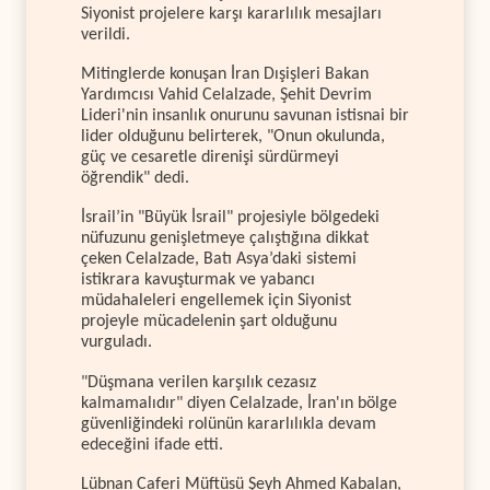
Siyonist projelere karşı kararlılık mesajları
verildi.
Mitinglerde konuşan İran Dışişleri Bakan
Yardımcısı Vahid Celalzade, Şehit Devrim
Lideri'nin insanlık onurunu savunan istisnai bir
lider olduğunu belirterek, "Onun okulunda,
güç ve cesaretle direnişi sürdürmeyi
öğrendik" dedi.
İsrail’in "Büyük İsrail" projesiyle bölgedeki
nüfuzunu genişletmeye çalıştığına dikkat
çeken Celalzade, Batı Asya’daki sistemi
istikrara kavuşturmak ve yabancı
müdahaleleri engellemek için Siyonist
projeyle mücadelenin şart olduğunu
vurguladı.
"Düşmana verilen karşılık cezasız
kalmamalıdır" diyen Celalzade, İran'ın bölge
güvenliğindeki rolünün kararlılıkla devam
edeceğini ifade etti.
Lübnan Caferi Müftüsü Şeyh Ahmed Kabalan,