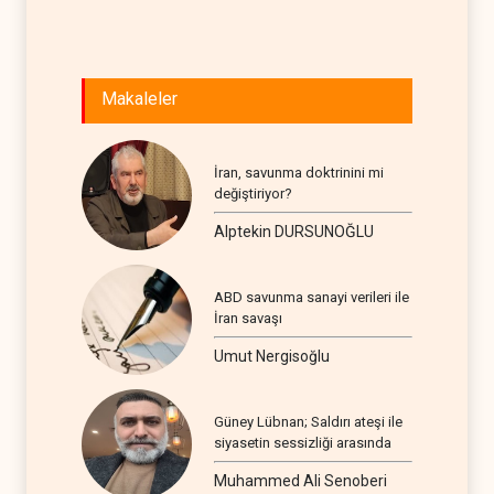
İRAN
06
Makaleler
İran, savunma doktrinini mi
değiştiriyor?
Alptekin DURSUNOĞLU
ABD savunma sanayi verileri ile
İran savaşı
Umut Nergisoğlu
Güney Lübnan; Saldırı ateşi ile
siyasetin sessizliği arasında
Muhammed Ali Senoberi