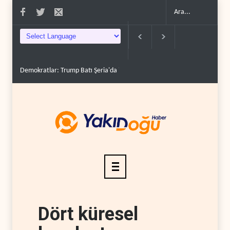
Demokratlar: Trump Batı Şeria'da işgalci yerleşimcilere ..
İsrail, beyi
Dört küresel