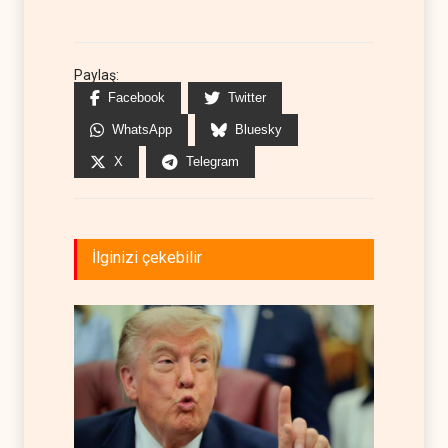
Paylaş:
Facebook
Twitter
WhatsApp
Bluesky
X
Telegram
İlginizi çekebilir