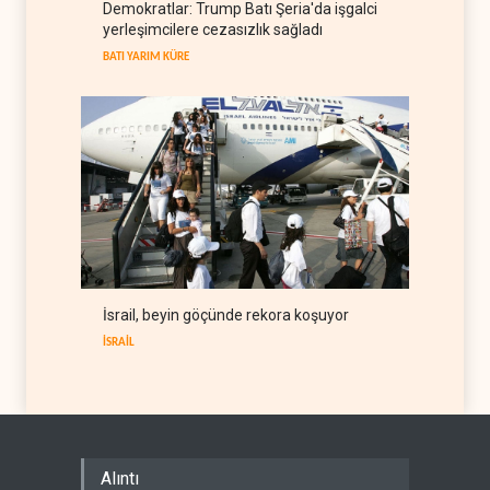
Demokratlar: Trump Batı Şeria'da işgalci
politikasındaki ertelemeler
yerleşimcilere cezasızlık sağladı
ABD seçimlerini riske atıyor
BATI YARIM KÜRE
06 Ağustos 2026
BATI YARIM KÜRE
İsrail, beyin göçünde rekora koşuyor
İSRAİL
Alıntı