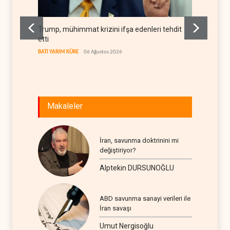
Trump, mühimmat krizini ifşa edenleri tehdit
Demokra
etti
yerleşi
BATI YARIM KÜRE
06 Ağustos 2026
BATI YAR
Makaleler
İran, savunma doktrinini mi
değiştiriyor?
Alptekin DURSUNOĞLU
ABD savunma sanayi verileri ile
İran savaşı
Umut Nergisoğlu