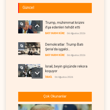
Güncel
Trump, mühimmat krizini
ifşa edenleri tehdit etti
BATI YARIM KÜRE
06 Ağustos 2026
Demokratlar: Trump Batı
Şeria'da işgalci
yerleşimcilere cezasızlık
BATI YARIM KÜRE
06 Ağustos 2026
sağladı
İsrail, beyin göçünde rekora
koşuyor
İSRAİL
06 Ağustos 2026
Kolombiya kartelleri
Ukrayna'daki İHA
Çok Okunanlar
teknolojisinin peşine düştü
AVRASYA
06 Ağustos 2026