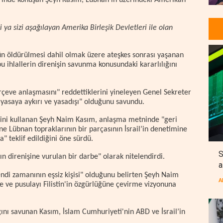
erinde konuşan Şeyh Kasım, Lübnan'ın üzerindeki Amerikan
i ya sizi aşağılayan Amerika Birleşik Devletleri ile olan
n öldürülmesi dahil olmak üzere ateşkes sonrası yaşanan
u ihlallerin direnişin savunma konusundaki kararlılığını
rçeve anlaşmasını" reddettiklerini yineleyen Genel Sekreter
asaya aykırı ve yasadışı" olduğunu savundu.
esini kullanan Şeyh Naim Kasım, anlaşma metninde "geri
ne Lübnan topraklarının bir parçasının İsrail’in denetimine
 teklif edildiğini öne sürdü.
S
n direnişine vurulan bir darbe" olarak nitelendirdi.
a
ndi zamanının eşsiz kişisi" olduğunu belirten Şeyh Naim
A
e ve pusulayı Filistin'in özgürlüğüne çevirme vizyonuna
tığını savunan Kasım, İslam Cumhuriyeti'nin ABD ve İsrail’in