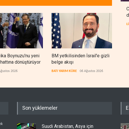
C
d
L
frika Boynuzu'nu yeni
BM yetkilisinden İsrail'e gizli
Cola
 hattına dönüştürüyor
belge akışı
bıra
arıy
Ağustos 2026
BATI YARIM KÜRE
06 Ağustos 2026
LÜBN
Son yüklemeler
E
ek
Suudi Arabistan, Asya için