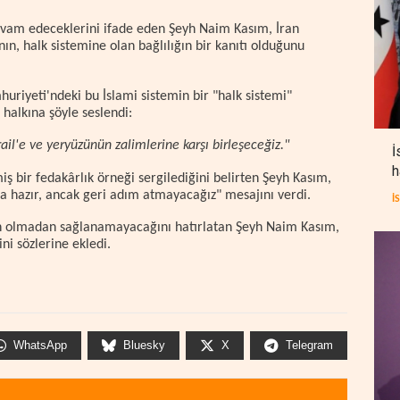
vam edeceklerini ifade eden Şeyh Naim Kasım, İran
nın, halk sistemine olan bağlılığın bir kanıtı olduğunu
uriyeti'ndeki bu İslami sistemin bir "halk sistemi"
 halkına şöyle seslendi:
srail'e ve yeryüzünün zalimlerine karşı birleşeceğiz."
İ
h
ş bir fedakârlık örneği sergilediğini belirten Şeyh Kasım,
na hazır, ancak geri adım atmayacağız" mesajını verdi.
İ
İran olmadan sağlanamayacağını hatırlatan Şeyh Naim Kasım,
ni sözlerine ekledi.
WhatsApp
Bluesky
X
Telegram