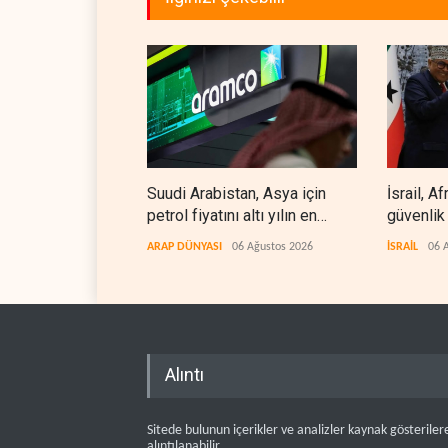
Suudi Arabistan, Asya için
İsrail, A
petrol fiyatını altı yılın en
güvenlik
düşüğüne indirdi
ARAP DÜNYASI
06 Ağustos 2026
İSRAİL
06 
Alıntı
Sitede bulunun içerikler ve analizler kaynak gösteriler
alıntılanabilir .