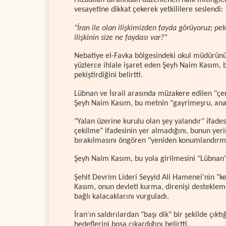
Hizbullah tarafından düzenlenen halk mitingl
vesayetine dikkat çekerek yetkililere seslendi:
"İran ile olan ilişkimizden fayda görüyoruz; pek
ilişkinin size ne faydası var?"
Nebatiye el-Favka bölgesindeki okul müdürünü
yüzlerce ihlale işaret eden Şeyh Naim Kasım, b
pekiştirdiğini belirtti.
Lübnan ve İsrail arasında müzakere edilen "çe
Şeyh Naim Kasım, bu metnin "gayrimeşru, anay
"Yalan üzerine kurulu olan şey yalandır" ifad
çekilme" ifadesinin yer almadığını, bunun yeri
bırakılmasını öngören "yeniden konumlandırma"
Şeyh Naim Kasım, bu yola girilmesini "Lübnan'ı
Şehit Devrim Lideri Seyyid Ali Hamenei'nin "ke
Kasım, onun devleti kurma, direnişi desteklem
bağlı kalacaklarını vurguladı.
İran'ın saldırılardan "başı dik" bir şekilde çık
hedeflerini boşa çıkardığını belirtti.