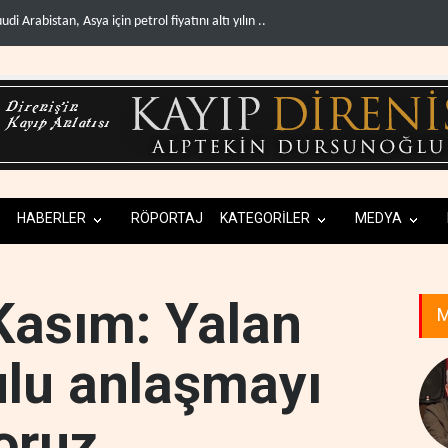
srail, Afrika Boynuzu'nu yeni güvenlik hattına dönüşt..
BM yetkilisinden İsrail'e 
HABERLER
RÖPORTAJ
KATEGORİLER
MEDYA
Kasım: Yalan
M
ulu anlaşmayı
oruz