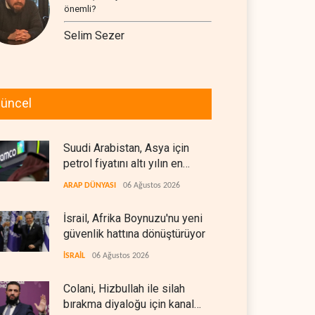
önemli?
Selim Sezer
üncel
Suudi Arabistan, Asya için
petrol fiyatını altı yılın en
düşüğüne indirdi
ARAP DÜNYASI
06 Ağustos 2026
İsrail, Afrika Boynuzu'nu yeni
güvenlik hattına dönüştürüyor
İSRAİL
06 Ağustos 2026
Colani, Hizbullah ile silah
bırakma diyaloğu için kanal