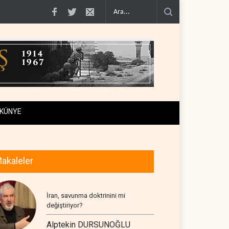
gizli belge akışı..
Colani, Hizbullah ile silah bırakma diyaloğu için kanal a..
U
KÜNYE
akaleler
İran, savunma doktrinini mi
değiştiriyor?
Alptekin DURSUNOĞLU