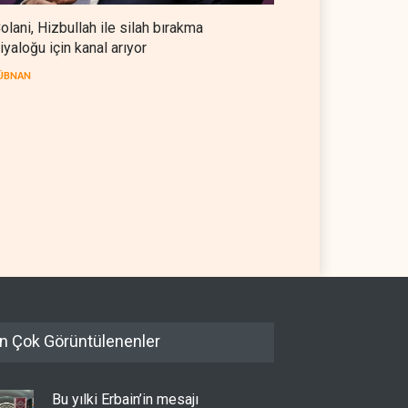
olani, Hizbullah ile silah bırakma
iyaloğu için kanal arıyor
ÜBNAN
ni, Hizbullah ile silah
Uluslararası rapor: İsrail'in
kma diyaloğu için kanal
Lübnanlı gazeteciyi öldürmesi
or
savaş suçu
AN
06 Ağustos 2026
LÜBNAN
06 Ağustos 2026
n Çok Görüntülenenler
Bu yılki Erbain’in mesajı