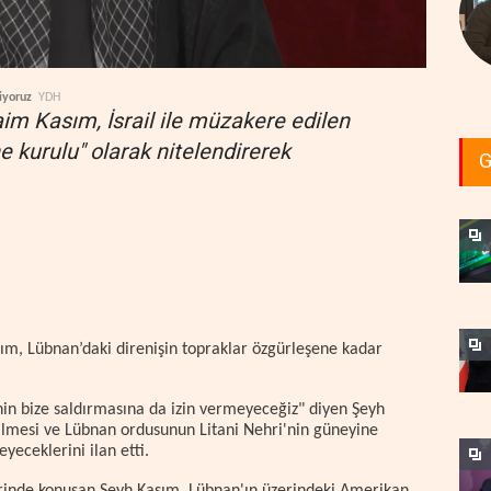
iyoruz
YDH
im Kasım, İsrail ile müzakere edilen
 kurulu" olarak nitelendirerek
G
ım, Lübnan’daki direnişin topraklar özgürleşene kadar
in bize saldırmasına da izin vermeyeceğiz" diyen Şeyh
lmesi ve Lübnan ordusunun Litani Nehri'nin güneyine
yeceklerini ilan etti.