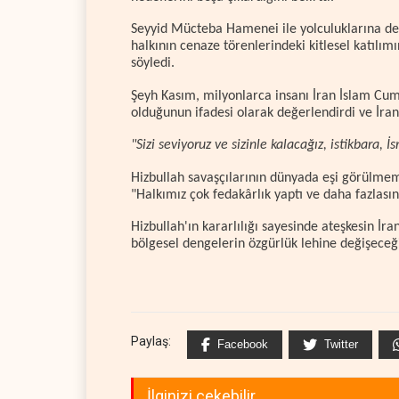
Seyyid Mücteba Hamenei ile yolculuklarına de
halkının cenaze törenlerindeki kitlesel katılımı
söyledi.
Şeyh Kasım, milyonlarca insanı İran İslam Cumh
olduğunun ifadesi olarak değerlendirdi ve İran
"Sizi seviyoruz ve sizinle kalacağız, istikbara, İ
Hizbullah savaşçılarının dünyada eşi görülmemi
"Halkımız çok fedakârlık yaptı ve daha fazlası
Hizbullah'ın kararlılığı sayesinde ateşkesin 
bölgesel dengelerin özgürlük lehine değişeceği
Paylaş:
Facebook
Twitter
İlginizi çekebilir