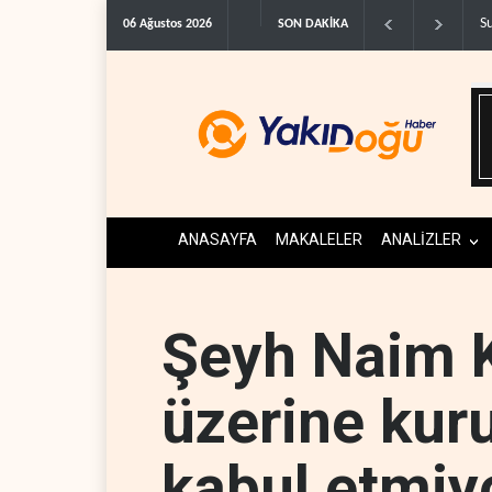
Suudi Arabistan, Asya için petrol fiyatını altı yılın ..
İ
06 Ağustos 2026
SON DAKİKA
ANASAYFA
MAKALELER
ANALİZLER
Şeyh Naim 
üzerine kur
kabul etmiy