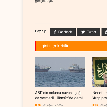
gerçekleşti.
Paylaş:
Facebook
Twitter
İlginizi çekebilir
ABD’nin onlarca savaş uçağı
Necef İ
da yetmedi: Hürmüz’de gemi
'Arap pro
vuruldu
İRAN
08 Ağustos 2026
IRAK
08 Ağ