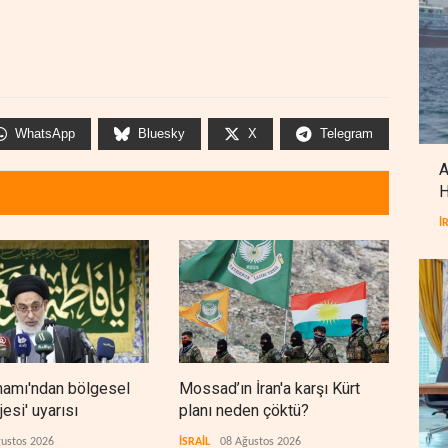
WhatsApp
Bluesky
X
Telegram
A
H
İ
mamı'ndan bölgesel
Mossad’ın İran'a karşı Kürt
Suud
jesi' uyarısı
planı neden çöktü?
sav
hazı
ustos 2026
İSRAİL
08 Ağustos 2026
ANAL