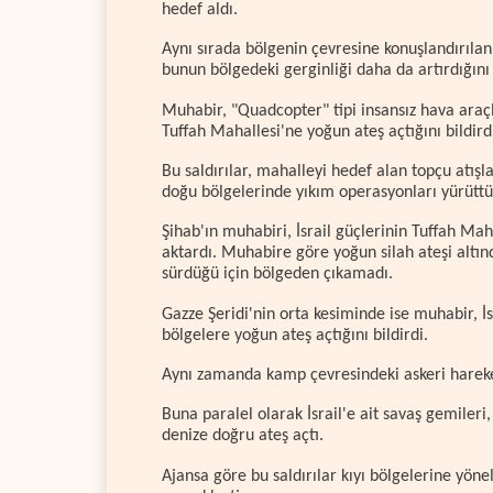
hedef aldı.
Aynı sırada bölgenin çevresine konuşlandırılan 
bunun bölgedeki gerginliği daha da artırdığını 
Muhabir, "Quadcopter" tipi insansız hava araçla
Tuffah Mahallesi'ne yoğun ateş açtığını bildird
Bu saldırılar, mahalleyi hedef alan topçu atışl
doğu bölgelerinde yıkım operasyonları yürüttü
Şihab'ın muhabiri, İsrail güçlerinin Tuffah Maha
aktardı. Muhabire göre yoğun silah ateşi altın
sürdüğü için bölgeden çıkamadı.
Gazze Şeridi'nin orta kesiminde ise muhabir, 
bölgelere yoğun ateş açtığını bildirdi.
Aynı zamanda kamp çevresindeki askeri hareket
Buna paralel olarak İsrail'e ait savaş gemileri
denize doğru ateş açtı.
Ajansa göre bu saldırılar kıyı bölgelerine yöne