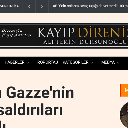
 uçağı da yetmedi: Hürmüz’de ..
Necef İmamı'ndan bölgesel 'Arap projesi' uyar
SON DAKİKA
HABERLER
RÖPORTAJ
KATEGORİLER
MEDYA
u Gazze'nin
M
ldırıları
ı