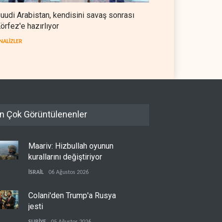
uudi Arabistan, kendisini savaş sonrası
örfez'e hazırlıyor
NALİZLER
n Çok Görüntülenenler
Maariv: Hizbullah oyunun
kurallarını değiştiriyor
İSRAİL
06 Ağustos 2026
Colani'den Trump'a Rusya
jesti
SURİYE
05 Ağustos 2026