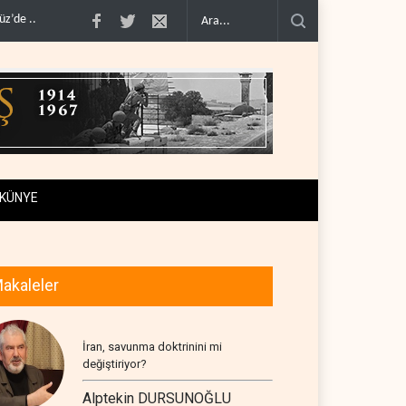
ısı..
Mossad’ın İran'a karşı Kürt planı neden çöktü?..
Suudi Arabistan, kendi
KÜNYE
akaleler
İran, savunma doktrinini mi
değiştiriyor?
Alptekin DURSUNOĞLU