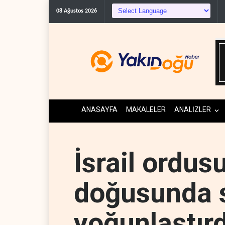
ABD’nin onlarca savaş
08 Ağustos 2026
ANASAYFA
MAKALELER
ANALİZLER
İsrail ordus
doğusunda sa
yoğunlaştırd