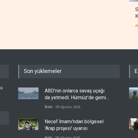
S
K
A
Son yüklemeler
E
ek
ABD’nin onlarca savaş uçağı
da yetmedi: Hürmüz’de gemi
vuruldu
İRAN
08 Ağustos 2026
Necef İmamı'ndan bölgesel
'Arap projesi' uyarısı
IRAK
08 Ağustos 2026