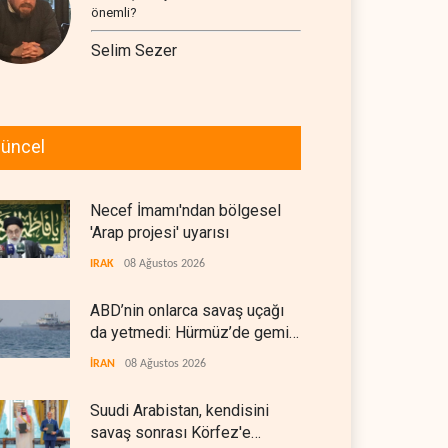
önemli?
Selim Sezer
üncel
Necef İmamı'ndan bölgesel
'Arap projesi' uyarısı
IRAK
08 Ağustos 2026
ABD’nin onlarca savaş uçağı
da yetmedi: Hürmüz’de gemi
vuruldu
İRAN
08 Ağustos 2026
Suudi Arabistan, kendisini
savaş sonrası Körfez'e