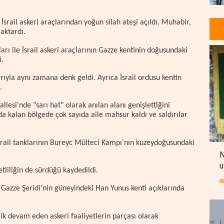
İsrail askeri araçlarından yoğun silah ateşi açıldı. Muhabir,
aktardı.
rı ile İsrail askeri araçlarının Gazze kentinin doğusundaki
i.
arıyla aynı zamana denk geldi. Ayrıca İsrail ordusu kentin
.
llesi'nde "sarı hat" olarak anılan alanı genişlettiğini
da kalan bölgede çok sayıda aile mahsur kaldı ve saldırılar
İsrail tanklarının Bureyc Mülteci Kampı'nın kuzeydoğusundaki
N
u
liliğin de sürdüğü kaydedildi.
I
, Gazze Şeridi'nin güneyindeki Han Yunus kenti açıklarında
lik devam eden askeri faaliyetlerin parçası olarak